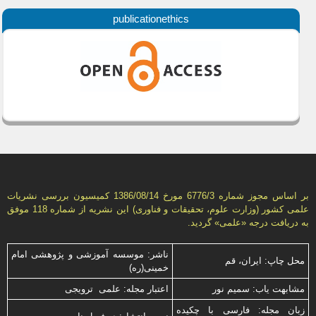
publicationethics
بر اساس مجوز شماره 6776/3 مورخ 1386/08/14 كمیسیون بررسى نشریات
علمى كشور (وزارت علوم، تحقیقات و فناورى) این نشریه از شماره 118 موفق
به دریافت درجه «علمى» گردید.
ناشر: موسسه آموزشی و پژوهشی امام
محل چاپ: ایران، قم
خمینی(ره)
مشابهت ياب: سميم نور
اعتبار مجله: علمی ترویجی
زبان مجله: فارسی با چكیده