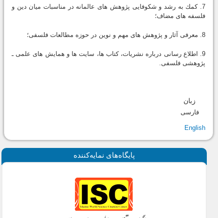
7. كمك به رشد و شكوفايى پژوهش هاى عالمانه در مناسبات ميان دين و
فلسفه هاى مضاف؛
8. معرفى آثار و پژوهش هاى مهم و نوين در حوزه مطالعات فلسفى؛
9. اطلاع رسانى درباره نشريات، كتاب ها، سايت ها و همايش هاى علمى ـ
پژوهشى فلسفى.
زبان
فارسی
English
پايگاه‌های نمايه‌كننده