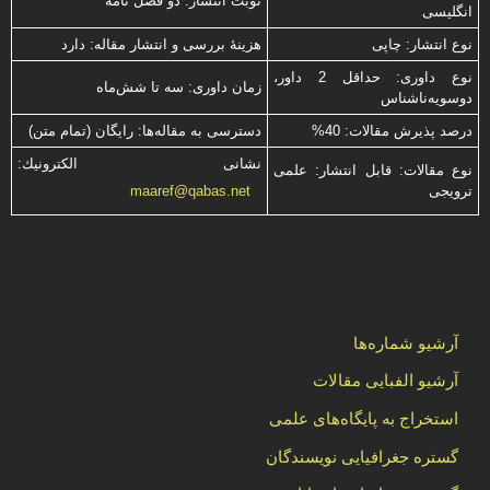
نوبت انتشار: دو فصل نامه
انگلیسی
نوع انتشار: چاپی
هزینۀ بررسی و انتشار مقاله: دارد
نوع داوری: حداقل 2 داور،
زمان داوری: سه تا شش‌ماه
دوسویه‌ناشناس
درصد پذیرش مقالات: 40%
دسترسی به مقاله‌ها: رایگان (تمام متن)
نشانی الكترونیك:
نوع مقالات: قابل انتشار: علمی
ترویجی
maaref@qabas.net
آرشیو شماره‌ها
آرشیو الفبایی مقالات
استخراج به پایگاه‌های علمی
گستره جغرافیایی نویسندگان