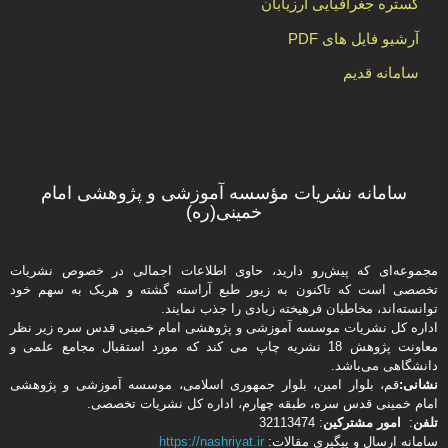
گستره جغرافیایی ارزیابان
آرشیو فایل های PDF
سامانه قدیم
سامانه نشریات مؤسسه آموزشی و پژوهشی امام
خمینی(ره)
مجموعه‌ای که پیش‌رو دارید،‌ حاوی اطلاعات اجمالی در خصوص نشریات
تخصصی است که تاکنون به زیور طبع آراسته گشته و هریک به سهم خود
توانسته‌اند، مخاطبان فرهیخته‌ زیادی را جذب نمایند.
اداره كل نشریات موسسه آموزشی و پژوهشی امام خمینی قدس سره زیر نظر
معاونت پژوهش 18 نشریه چاپ می کند که مورد استقبال مجامع علمی و
دانشگاهی می‌باشد.
نشانی:
قم، بلوار امین، بلوار جمهوری اسلامی، موسسه آموزشی و پژوهشی
امام خمینی قدس سره، طبقه چهارم، اداره كل نشریات تخصصی.
تلفن
:
امور مشتركین
: 32113474
سامانه ارسال و پیگیری مقالات:
https://nashriyat.ir