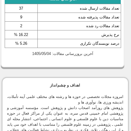
تعداد مقالات ارسال شده
37
تعداد مقالات پذیرفته شده
9
تعداد مقالات رد شده
2
نرخ پذیرش
16.22 %
درصد نویسندگان تکراری
5.26 %
آخرین بروزرسانی مقالات: 1405/05/04
اهداف و چشم‌انداز
امروزه مجلات تخصصى در حوزه ها و رشته هاى مختلف علمى آينه تأملات،
انديشه ورزى ها، نوآورى ها و
پژوهش هاى روزآمد اصحاب دانش و پژوهش است. مؤسسه آموزشى و
پژوهشى امام خمينى قدس سره، به عنوان يكى از مراكز فعال در حوزه
مناسبات دين با علوم فلسفى و علوم انسانى ـ اجتماعى، انتشار مجله اى
علمى ـ پژوهشى در زمينه علوم فلسفى را متناسب با اهداف خود مى يابد
و از اين رهگذر، تلاش فكرى در نظريه پردازى، نشاط فعاليت هاى عقلانى،