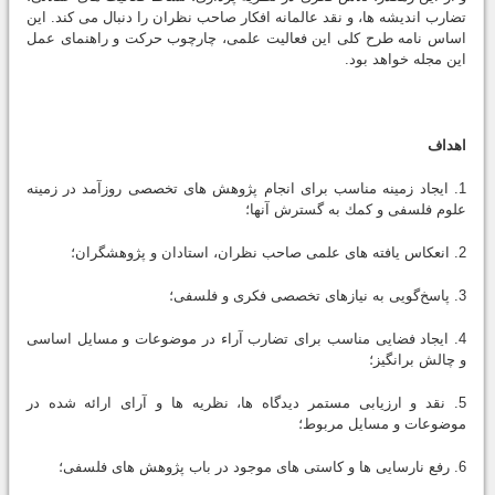
تضارب انديشه ها، و نقد عالمانه افكار صاحب نظران را دنبال مى كند. اين
اساس نامه طرح كلى اين فعاليت علمى، چارچوب حركت و راهنماى عمل
اين مجله خواهد بود.
اهداف
1. ايجاد زمينه مناسب براى انجام پژوهش هاى تخصصى روزآمد در زمينه
علوم فلسفى و كمك به گسترش آنها؛
2. انعكاس يافته هاى علمى صاحب نظران، استادان و پژوهشگران؛
3. پاسخ‌گويى به نيازهاى تخصصى فكرى و فلسفى؛
4. ايجاد فضايى مناسب براى تضارب آراء در موضوعات و مسايل اساسى
و چالش برانگيز؛
5. نقد و ارزيابى مستمر ديدگاه ها، نظريه ها و آراى ارائه شده در
موضوعات و مسايل مربوط؛
6. رفع نارسايى ها و كاستى هاى موجود در باب پژوهش هاى فلسفى؛