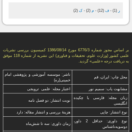
ر
(1)
-
ف
(12)
-
م
(2)
-
ک
(2)
بر اساس مجوز شماره 6776/3 مورخ 1386/08/14 كمیسیون بررسى نشریات
علمى كشور (وزارت علوم، تحقیقات و فناورى) این نشریه از شماره 118 موفق
به دریافت درجه «علمى» گردید.
ناشر: موسسه آموزشی و پژوهشی امام
محل چاپ: ایران، قم
خمینی(ره)
مشابهت ياب: سميم نور
اعتبار مجله: علمی ترویجی
زبان مجله: فارسی با چكیده
نوبت انتشار: دو فصل نامه
انگلیسی
نوع انتشار: چاپی
هزینۀ بررسی و انتشار مقاله: دارد
نوع داوری: حداقل 2 داور،
زمان داوری: سه تا شش‌ماه
دوسویه‌ناشناس