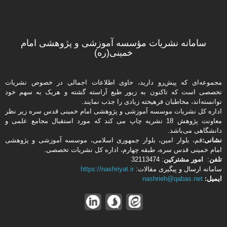
سامانه نشریات مؤسسه آموزشی و پژوهشی امام
خمینی(ره)
مجموعه‌ای که پیش‌رو دارید،‌ حاوی اطلاعات اجمالی در خصوص نشریات
تخصصی است که تاکنون به زیور طبع آراسته گشته و هریک به سهم خود
توانسته‌اند، مخاطبان فرهیخته‌ زیادی را جذب نمایند.
اداره كل نشریات موسسه آموزشی و پژوهشی امام خمینی قدس سره زیر نظر
معاونت پژوهش 18 نشریه چاپ می کند که مورد استقبال مجامع علمی و
دانشگاهی می‌باشد.
نشانی:
قم، بلوار امین، بلوار جمهوری اسلامی، موسسه آموزشی و پژوهشی
امام خمینی قدس سره، طبقه چهارم، اداره كل نشریات تخصصی.
تلفن
:
امور مشتركین
: 32113474
سامانه ارسال و پیگیری مقالات:
https://nashriyat.ir
ایمیل:
nashrieh@qabas.net