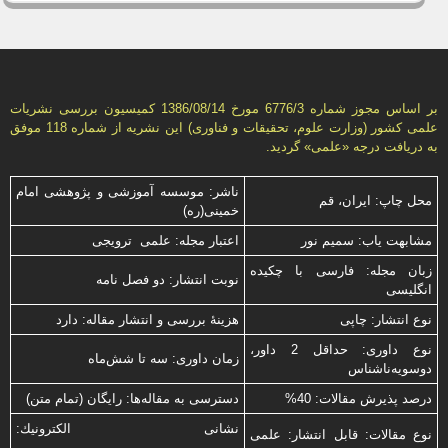
بر اساس مجوز شماره 6776/3 مورخ 1386/08/14 كمیسیون بررسى نشریات
علمى كشور (وزارت علوم، تحقیقات و فناورى) این نشریه از شماره 118 موفق
به دریافت درجه «علمى» گردید.
ناشر: موسسه آموزشی و پژوهشی امام
محل چاپ: ایران، قم
خمینی(ره)
مشابهت ياب: سميم نور
اعتبار مجله: علمی ترویجی
زبان مجله: فارسی با چكیده
نوبت انتشار: دو فصل نامه
انگلیسی
نوع انتشار: چاپی
هزینۀ بررسی و انتشار مقاله: دارد
نوع داوری: حداقل 2 داور،
زمان داوری: سه تا شش‌ماه
دوسویه‌ناشناس
درصد پذیرش مقالات: 40%
دسترسی به مقاله‌ها: رایگان (تمام متن)
نشانی الكترونیك:
نوع مقالات: قابل انتشار: علمی