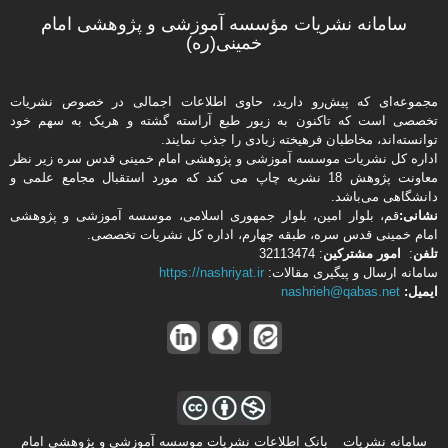
سامانه نشریات مؤسسه آموزشی و پژوهشی امام
خمینی(ره)
مجموعه‌ای که پیش‌رو دارید،‌ حاوی اطلاعات اجمالی در خصوص نشریات
تخصصی است که تاکنون به زیور طبع آراسته گشته و هریک به سهم خود
توانسته‌اند، مخاطبان فرهیخته‌ زیادی را جذب نمایند.
اداره كل نشریات موسسه آموزشی و پژوهشی امام خمینی قدس سره زیر نظر
معاونت پژوهش 18 نشریه چاپ می کند که مورد استقبال مجامع علمی و
دانشگاهی می‌باشد.
نشانی:
قم، بلوار امین، بلوار جمهوری اسلامی، موسسه آموزشی و پژوهشی
امام خمینی قدس سره، طبقه چهارم، اداره كل نشریات تخصصی.
تلفن
:
امور مشتركین
: 32113474
سامانه ارسال و پیگیری مقالات:
https://nashriyat.ir
ایمیل:
nashrieh@qabas.net
سامانه نشریات _ بانک اطلاعات نشریات موسسه آموزشی و پژوهشی امام