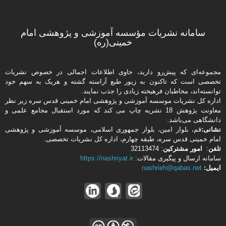
سامانه نشریات مؤسسه آموزشی و پژوهشی امام
خمینی(ره)
مجموعه‌ای که پیش‌رو دارید،‌ حاوی اطلاعات اجمالی در خصوص نشریات
تخصصی است که تاکنون به زیور طبع آراسته گشته و هریک به سهم خود
توانسته‌اند، مخاطبان فرهیخته‌ زیادی را جذب نمایند.
اداره كل نشریات موسسه آموزشی و پژوهشی امام خمینی قدس سره زیر نظر
معاونت پژوهش 18 نشریه چاپ می کند که مورد استقبال مجامع علمی و
دانشگاهی می‌باشد.
نشانی:
قم، بلوار امین، بلوار جمهوری اسلامی، موسسه آموزشی و پژوهشی
امام خمینی قدس سره، طبقه چهارم، اداره كل نشریات تخصصی.
تلفن
:
امور مشتركین
: 32113474
سامانه ارسال و پیگیری مقالات:
https://nashriyat.ir
ایمیل:
nashrieh@qabas.net