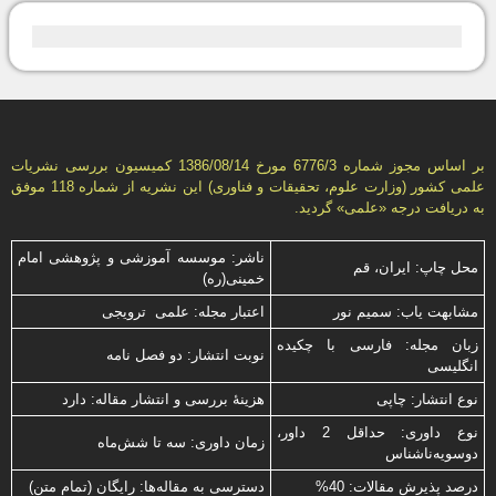
بر اساس مجوز شماره 6776/3 مورخ 1386/08/14 كمیسیون بررسى نشریات
علمى كشور (وزارت علوم، تحقیقات و فناورى) این نشریه از شماره 118 موفق
به دریافت درجه «علمى» گردید.
ناشر: موسسه آموزشی و پژوهشی امام
محل چاپ: ایران، قم
خمینی(ره)
مشابهت ياب: سميم نور
اعتبار مجله: علمی ترویجی
زبان مجله: فارسی با چكیده
نوبت انتشار: دو فصل نامه
انگلیسی
نوع انتشار: چاپی
هزینۀ بررسی و انتشار مقاله: دارد
نوع داوری: حداقل 2 داور،
زمان داوری: سه تا شش‌ماه
دوسویه‌ناشناس
درصد پذیرش مقالات: 40%
دسترسی به مقاله‌ها: رایگان (تمام متن)