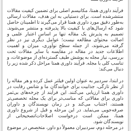
فرآیند داوری همتا، مکانیسم اصلی برای تضمین کیفیت مقالات
منتشرشده است. برای دستیابی به این هدف، مقالات ارسالی
به‌طور دقیق مورد داوری همتا قرار می‌گیرند تا اطمینان حاصل
شود که ارسال‌های با کیفیت بالا پذیرفته و منتشر می‌شوند.
تصمیم به پذیرش یک مقاله تنها بر اساس اعتبار علمی و
اصالت محتوای مطالعه نیست؛ عوامل دیگری نیز در نظر
گرفته می‌شوند، از جمله سطح نوآوری، میزان و اهمیت
اطلاعات جدید در مقاله در مقایسه با سایر مقالات تحت
بررسی، نیاز مجله به پوشش طیف گسترده‌ای از موضوعات، و
تناسب کلی با مجله. فرآیند داوری همتا مراحل ذکر شده زیر را
دنبال می‌کند
:
در ابتدا، سردبیر به عنوان اولین فیلتر عمل کرده و هر مقاله را
از نظر تازگی، جذابیت برای خوانندگان ما و شانس رقابت در
داوری همتا ارزیابی می‌کنند. این فرآیند از چرخه‌های بی‌ثمر
داوری برای مقالاتی که مناسب‌تر برای یک مجله تخصصی‌تر
هستند، اجتناب می‌کند و در زمان نویسندگان و داوران
صرفه‌جویی می‌نماید. در این مرحله و قبل از شروع داوری
همتا، ممکن است درخواست اصلاحات/تصحیحاتی از
نویسندگان شود
.
در مرحله دوم، سردبیران معمولاً دو داور، متخصص در موضوع