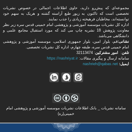
مجموعه‌ای که پیش‌رو دارید،‌ حاوی اطلاعات اجمالی در خصوص نشریات
تخصصی است که تاکنون به زیور طبع آراسته گشته و هریک به سهم خود
توانسته‌اند، مخاطبان فرهیخته‌ زیادی را جذب نمایند.
اداره كل نشریات موسسه آموزشی و پژوهشی امام خمینی قدس سره زیر نظر
معاونت پژوهش 18 نشریه چاپ می کند که مورد استقبال مجامع علمی و
دانشگاهی می‌باشد.
نشانی:
قم، بلوار امین، بلوار جمهوری اسلامی، موسسه آموزشی و پژوهشی
امام خمینی قدس سره، طبقه چهارم، اداره كل نشریات تخصصی.
تلفن
:
امور مشتركین
: 32113474
سامانه ارسال و پیگیری مقالات:
https://nashriyat.ir
ایمیل:
nashrieh@qabas.net
سامانه نشریات _ بانک اطلاعات نشریات موسسه آموزشی و پژوهشی امام
خمینی(ره)