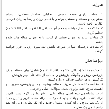
شرایط
1. مقالات دارای صبغه تحقیقی ـ تحلیلی، ساختار منطقی، انسجام
محتوایی، و مستند و مستدل بوده و با قلمی روان و رسا به زبان فارسی
نگارش یافته باشند.
2. مقالات دنباله‌دار نـباشند و حجم آنها (حداقل 4000 و حداکثر 8000 کلمه)
تنظیم گردد.
3. مقالات، نباید به عنوان بخشی از کتاب، یا به عنوان مقاله چاپ شده
باشند.
4. مقالات ترجمه‌ای تنها در صورت داشتن نقد مورد ارزیابی قرار خواهند
گرفت.
ب) ساختار
1. چکیده مقاله: (حداقل 150 و حداکثر 180کلمه) شامل: بیان مسئله، هدف
پژوهش، روش و چگونگی پژوهش و اجمالی از یافته‏ های مهم پژوهش
2. کلیدواژه ‏ها: شامل حداکثر 7 واژه کلیدی.
3. مقدّمه مقاله، شامل تعریف مسئله، پیشینه اجمالی پژوهش، ضرورت و
اهمیت طرح، جنبه نوآوری بحث، سؤالات اصلی و فرعی.
4. در سامان‏دهی بدنة اصلی مقاله، یکی از شرایط زیر لازم است: الف ـ
ارائه کننده نظریه و یافته جدید علمی؛ ب ـ ارائه کننده تقریر و تبیین جدید
از یک نظریه؛ ج ـ ارائه کننده استدلال جدید برای یک نظریه؛ د ـ ارائه نقد
جامع علمی یک نظریه.