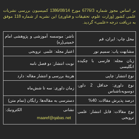
بر اساس مجوز شماره 6776/3 مورخ 1386/08/14 كمیسیون بررسى نشریات
علمى كشور (وزارت علوم، تحقیقات و فناورى) این نشریه از شماره 118 موفق
به دریافت درجه «علمى» گردید.
ناشر: موسسه آموزشی و پژوهشی امام
محل چاپ: ایران، قم
خمینی(ره)
مشابهت ياب: سميم نور
اعتبار مجله: علمی ترویجی
زبان مجله: فارسی با چكیده
نوبت انتشار: دو فصل نامه
انگلیسی
نوع انتشار: چاپی
هزینۀ بررسی و انتشار مقاله: دارد
نوع داوری: حداقل 2 داور،
زمان داوری: سه تا شش‌ماه
دوسویه‌ناشناس
درصد پذیرش مقالات: 40%
دسترسی به مقاله‌ها: رایگان (تمام متن)
نشانی الكترونیك:
نوع مقالات: قابل انتشار: علمی
ترویجی
maaref@qabas.net