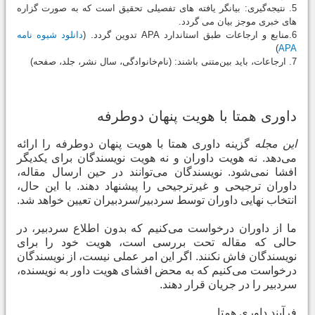
5. نتیجه‌گیری: بیانگر یافته ‏های تفصیلی تحقیق است که به صورت گزاره
‏های خبری موجز بیان می‏ گردد.
6.منابع و ارجاعات طبق استاندارد APA تدوین گردد. (
دانلود شیوه نامه
)
APA
7. ارجاعات، باید بین‌متنی باشند: (نام‌خانوادگی، سال نشر، جلد، صفحه)
داوری همتا با هویت پنهان دوطرفه
این مجله
گزینه داوری همتا با هویت پنهان دوطرفه را ارائه
می‌دهد. نه هویت داوران و نه هویت نویسندگان برای یکدیگر
افشا نمی‌شود. نویسندگان می‌توانند در حین ارسال مقاله،
داوران ترجیحی و غیرترجیحی را پیشنهاد دهند. با این حال،
انتخاب نهایی داوران توسط سردبیر/سردبیران تعیین خواهد شد
.
ما از داوران درخواست می‌کنیم که بدون اطلاع سردبیر، در
حالی که مقاله تحت بررسی است، هویت خود را برای
نویسندگان فاش نکنند. اگر این امر عملی نیست، از نویسندگان
درخواست می‌کنیم که به محض افشای هویت داور به نویسنده،
سردبیر را در جریان قرار دهند
.
فرآیند داوری همتا