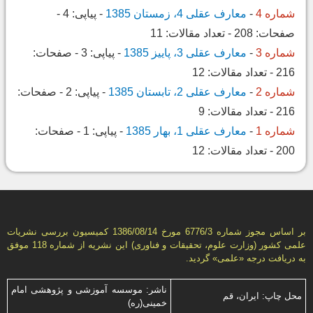
شماره 4
-
معارف عقلی 4، زمستان 1385
-
پیاپی:
4
-
صفحات:
208
-
تعداد مقالات:
11
شماره 3
-
معارف عقلی 3، پاییز 1385
-
پیاپی:
3
-
صفحات:
216
-
تعداد مقالات:
12
شماره 2
-
معارف عقلی 2، تابستان 1385
-
پیاپی:
2
-
صفحات:
216
-
تعداد مقالات:
9
شماره 1
-
معارف عقلی 1، بهار 1385
-
پیاپی:
1
-
صفحات:
200
-
تعداد مقالات:
12
بر اساس مجوز شماره 6776/3 مورخ 1386/08/14 كمیسیون بررسى نشریات
علمى كشور (وزارت علوم، تحقیقات و فناورى) این نشریه از شماره 118 موفق
به دریافت درجه «علمى» گردید.
ناشر: موسسه آموزشی و پژوهشی امام
محل چاپ: ایران، قم
خمینی(ره)