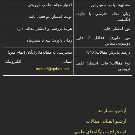
مشابهت ياب: سميم نور
اعتبار مجله: علمی ترویجی
زبان مجله: فارسی با چكیده
نوبت انتشار: دو فصل نامه
انگلیسی
نوع انتشار: چاپی
هزینۀ بررسی و انتشار مقاله: دارد
نوع داوری: حداقل 2 داور،
زمان داوری: سه تا شش‌ماه
دوسویه‌ناشناس
درصد پذیرش مقالات: 40%
دسترسی به مقاله‌ها: رایگان (تمام متن)
نشانی الكترونیك:
نوع مقالات: قابل انتشار: علمی
ترویجی
maaref@qabas.net
آرشیو شماره‌ها
آرشیو الفبایی مقالات
استخراج به پایگاه‌های علمی