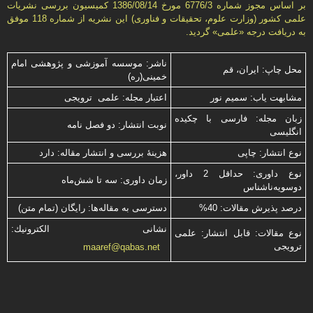
بر اساس مجوز شماره 6776/3 مورخ 1386/08/14 كمیسیون بررسى نشریات
علمى كشور (وزارت علوم، تحقیقات و فناورى) این نشریه از شماره 118 موفق
به دریافت درجه «علمى» گردید.
ناشر: موسسه آموزشی و پژوهشی امام
محل چاپ: ایران، قم
خمینی(ره)
مشابهت ياب: سميم نور
اعتبار مجله: علمی ترویجی
زبان مجله: فارسی با چكیده
نوبت انتشار: دو فصل نامه
انگلیسی
نوع انتشار: چاپی
هزینۀ بررسی و انتشار مقاله: دارد
نوع داوری: حداقل 2 داور،
زمان داوری: سه تا شش‌ماه
دوسویه‌ناشناس
درصد پذیرش مقالات: 40%
دسترسی به مقاله‌ها: رایگان (تمام متن)
نشانی الكترونیك:
نوع مقالات: قابل انتشار: علمی
ترویجی
maaref@qabas.net