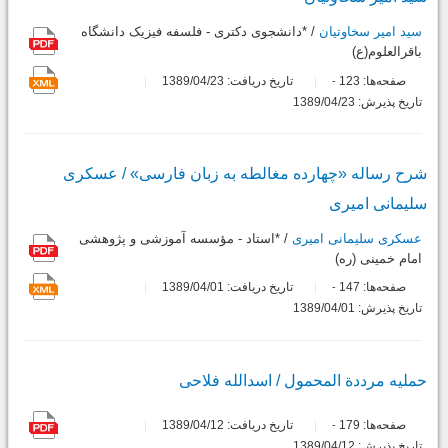
سید امیر سخاوتیان
/ *دانشجوی دکتری - فلسفه فیزیک دانشگاه
باقرالعلوم(ع)
صفحه‌ها:
123
تاریخ دریافت: 1389/04/23
-
تاریخ پذیرش: 1389/04/23
شرح رساله «چهارده مغالطه به زبان فارسی» / عسکری
سلیمانی امیری
عسکری سلیمانی امیری
/ *استاد - مؤسسه آموزشی و پژوهشی
امام خمینی (ره)
صفحه‌ها:
147
تاریخ دریافت: 1389/04/01
-
تاریخ پذیرش: 1389/04/01
حملیه مرددة المحمول / اسدالله فلاحی
صفحه‌ها:
179
تاریخ دریافت: 1389/04/12
-
تاریخ پذیرش: 1389/04/12