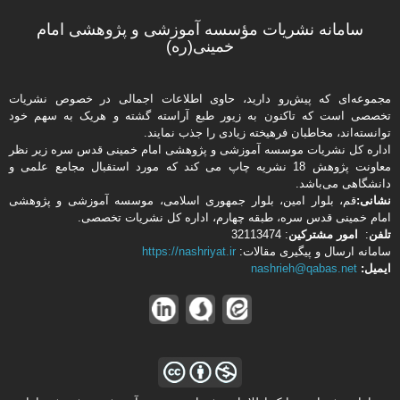
سامانه نشریات مؤسسه آموزشی و پژوهشی امام
خمینی(ره)
مجموعه‌ای که پیش‌رو دارید،‌ حاوی اطلاعات اجمالی در خصوص نشریات
تخصصی است که تاکنون به زیور طبع آراسته گشته و هریک به سهم خود
توانسته‌اند، مخاطبان فرهیخته‌ زیادی را جذب نمایند.
اداره كل نشریات موسسه آموزشی و پژوهشی امام خمینی قدس سره زیر نظر
معاونت پژوهش 18 نشریه چاپ می کند که مورد استقبال مجامع علمی و
دانشگاهی می‌باشد.
نشانی:
قم، بلوار امین، بلوار جمهوری اسلامی، موسسه آموزشی و پژوهشی
امام خمینی قدس سره، طبقه چهارم، اداره كل نشریات تخصصی.
تلفن
:
امور مشتركین
: 32113474
سامانه ارسال و پیگیری مقالات:
https://nashriyat.ir
ایمیل:
nashrieh@qabas.net