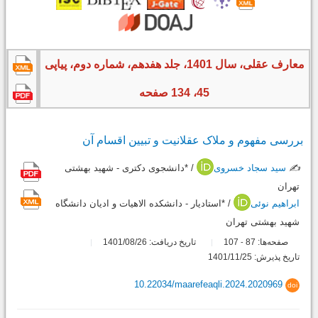
معارف عقلی، سال 1401، جلد هفدهم، شماره دوم، پیاپی
45، 134 صفحه
بررسی مفهوم و ملاک عقلانیت و تبیین اقسام آن
✍️
سید سجاد خسروی
/ *دانشجوی دکتری - شهید بهشتی
تهران
ابراهیم نوئی
/ *استادیار - دانشکده الاهیات و ادیان دانشگاه
شهید بهشتی تهران
صفحه‌ها:
87
107
تاریخ دریافت: 1401/08/26
-
تاریخ پذیرش: 1401/11/25
10.22034/maarefeaqli.2024.2020969
doi