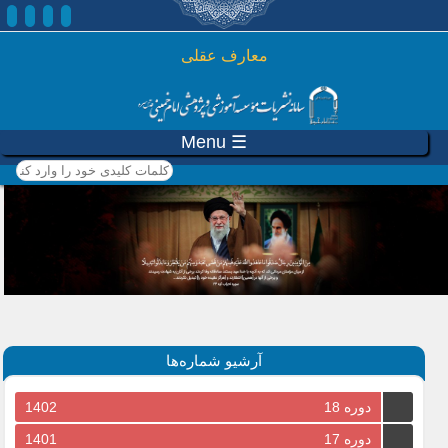
رفتن به محتوای اصلی
معارف عقلی
☰ Menu
کلمات کلیدی خود را وارد
کنید
آرشیو شماره‌ها
دوره 18
1402
دوره 17
1401