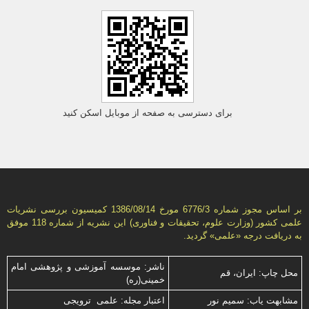
برای دسترسی به صفحه از موبایل اسکن کنید
بر اساس مجوز شماره 6776/3 مورخ 1386/08/14 كمیسیون بررسى نشریات
علمى كشور (وزارت علوم، تحقیقات و فناورى) این نشریه از شماره 118 موفق
به دریافت درجه «علمى» گردید.
ناشر: موسسه آموزشی و پژوهشی امام
محل چاپ: ایران، قم
خمینی(ره)
مشابهت ياب: سميم نور
اعتبار مجله: علمی ترویجی