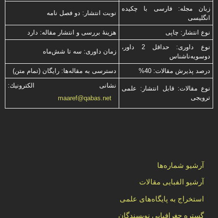
زبان مجله: فارسی با چكیده
نوبت انتشار: دو فصل نامه
انگلیسی
نوع انتشار: چاپی
هزینۀ بررسی و انتشار مقاله: دارد
نوع داوری: حداقل 2 داور،
زمان داوری: سه تا شش‌ماه
دوسویه‌ناشناس
درصد پذیرش مقالات: 40%
دسترسی به مقاله‌ها: رایگان (تمام متن)
نشانی الكترونیك:
نوع مقالات: قابل انتشار: علمی
ترویجی
maaref@qabas.net
آرشیو شماره‌ها
آرشیو الفبایی مقالات
استخراج به پایگاه‌های علمی
گستره جغرافیایی نویسندگان