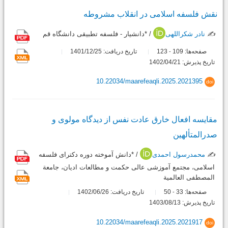
نقش فلسفه اسلامی در انقلاب مشروطه
✍️
نادر شکراللهی
/ *دانشیار - فلسفه تطبیقی دانشگاه قم
صفحه‌ها:
109
123
تاریخ دریافت: 1401/12/25
-
تاریخ پذیرش: 1402/04/21
10.22034/maarefeaqli.2025.2021395
doi
مقایسه افعال خارق عادت نفس از دیدگاه مولوی و
صدرالمتألهین
✍️
محمدرسول احمدی
/ *دانش آموخته دوره دکترای فلسفه
اسلامی، مجتمع آموزشی عالی حکمت و مطالعات ادیان، جامعة
المصطفی العالمیة
صفحه‌ها:
33
50
تاریخ دریافت: 1402/06/26
-
تاریخ پذیرش: 1403/08/13
10.22034/maarefeaqli.2025.2021917
doi