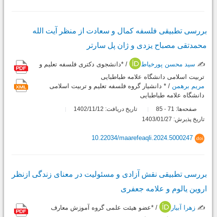
بررسی تطبیقی فلسفه کمال و سعادت از منظر آیت الله
محمدتقی مصباح یزدی و ژان پل سارتر
✍️
سید محسن پورخیاط
/ *دانشجوی دکتری فلسفه تعلیم و
تربیت اسلامی دانشگاه علامه طباطبایی
مریم برهمن
/ * دانشیار گروه فلسفه تعلیم و تربیت اسلامی
دانشگاه علامه طباطبایی
صفحه‌ها:
71
85
تاریخ دریافت: 1402/11/12
-
تاریخ پذیرش: 1403/01/27
10.22034/maarefeaqli.2024.5000247
doi
بررسی تطبیقی نقش آزادی و مسئولیت در معنای زندگی ازنظر
اروین یالوم و علامه جعفری
✍️
زهرا آبیار
/ *عضو هیئت علمی گروه آموزش معارف