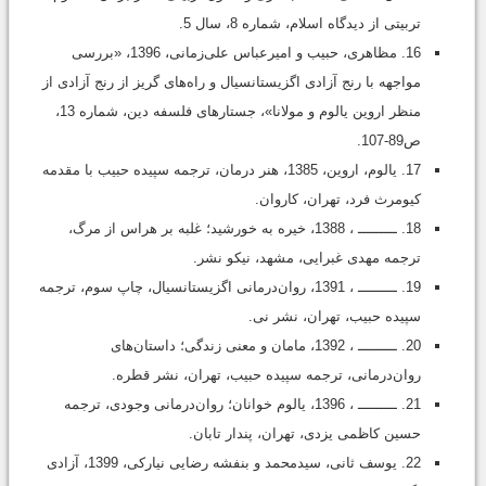
تربیتی از دیدگاه اسلام، شماره 8، سال 5.
16. مظاهری، حبیب و امیرعباس علی‌زمانی، 1396، «بررسی
مواجهه با رنج آزادی اگزیستانسیال و راه‌های گریز از رنج آزادی از
منظر اروین یالوم و مولانا»، جستارهای فلسفه دین، شماره 13،
ص89-107.
17. یالوم، اروین، 1385، هنر درمان، ترجمه سپیده حبیب با مقدمه
کیومرث فرد، تهران، کاروان.
18. ـــــــــ ، 1388، خیره به خورشید؛ غلبه بر هراس از مرگ،
ترجمه مهدی غبرایی، مشهد، نیکو نشر.
19. ـــــــــ ، 1391، روان‌درمانی اگزیستانسیال، چاپ سوم، ترجمه
سپیده حبیب، تهران، نشر نی.
20. ـــــــــ ، 1392، مامان و معنی زندگی؛ داستان‌های
روان‌درمانی، ترجمه سپیده حبیب، تهران، نشر قطره.
21. ـــــــــ ، 1396، یالوم خوانان؛ روان‌درمانی وجودی، ترجمه
حسین کاظمی یزدی، تهران، پندار تابان.
22. یوسف ثانی، سیدمحمد‌ و بنفشه رضایی نیارکی، 1399، آزادی