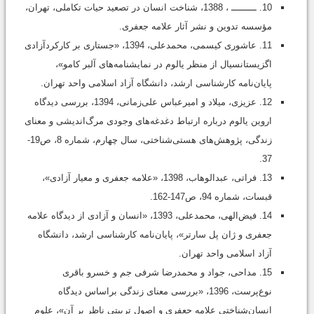
10. ـــــــــ ، 1388، شناخت انسان در تصعید حیات تکاملی، تهران،
مؤسسه تدوین و نشر آثار علامه جعفری.
11. عاشوری کیسمی، محمدعلی، 1394، «جستاری بر کارکردآزادی
اگزیستانسیال از منظر یالوم در نمایشنامه‌های آلبر کامو»،
پایان‌نامه کارشناسی ارشد، دانشگاه آزاد اسلامی واحد تهران.
12. عزیزی، میلاد و امیرعباس علی‌زمانی، 1394، بررسی دیدگاه
اروین یالوم درباره ارتباط دغدغه‌های وجودی مرگ‌اندیشی و معنای
زندگی، پژوهش‌های هستی‌شناختی، سال چهارم، شماره 8، ص19-
37.
13. فراتی، عبدالوهاب، 1398، «علامه جعفری و معیار آزادی»،
قبسات، شماره 94، ص147-162.
14. فیض‌الهی، محمدعلی، 1393، «انسان و آزادی از دیدگاه علامه
جعفری و ژان پل سارتر»، پایان‌نامه کارشناسی ارشد، دانشگاه
آزاد اسلامی واحد تهران.
15. مداحی، جواد و محمدرضا شرفی جم و خسرو باقری
نوع‌پرست، 1396، «بررسی معنای زندگی براساس دیدگاه
انسان‌شناختی علامه جعفری و اصول تربیتی ناظر بر آن»، علوم