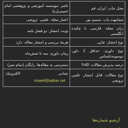
ناشر: موسسه آموزشی و پژوهشی امام
محل چاپ: ایران، قم
خمینی(ره)
مشابهت ياب: سميم نور
اعتبار مجله: علمی ترویجی
زبان مجله: فارسی با چكیده
نوبت انتشار: دو فصل نامه
انگلیسی
نوع انتشار: چاپی
هزینۀ بررسی و انتشار مقاله: دارد
نوع داوری: حداقل 2 داور،
زمان داوری: سه تا شش‌ماه
دوسویه‌ناشناس
درصد پذیرش مقالات: 40%
دسترسی به مقاله‌ها: رایگان (تمام متن)
نشانی الكترونیك:
نوع مقالات: قابل انتشار: علمی
ترویجی
maaref@qabas.net
آرشیو شماره‌ها