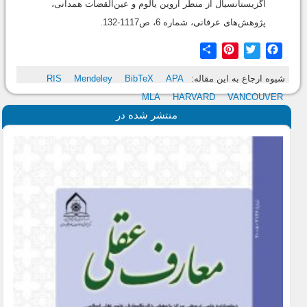
اگزیستانسیال از منظر اروین یالوم و عین‌القضات همدانی،
پژوهش‌های عرفانی، شماره 6، ص1117-132.
Share
Pinterest
Twitter
Facebook
شیوه ارجاع به این مقاله:
APA
BibTeX
Mendeley
RIS
MLA
HARVARD
VANCOUVER
منتشر شده در