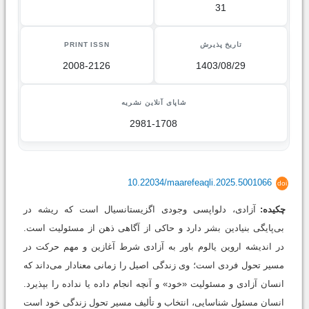
31
تاریخ پذیرش
PRINT ISSN
2008-2126
1403/08/29
شاپای آنلاین نشریه
2981-1708
10.22034/maarefeaqli.2025.5001066
doi
چکیده:
آزادی، دلواپسی وجودی اگزیستانسیال است که ریشه در
بی‌پایگی بنیادین بشر دارد و حاکی از آگاهی ذهن از مسئولیت است.
در اندیشه اروین یالوم باور به آزادی شرط آغازین و مهم حرکت در
مسیر تحول فردی است؛ وی زندگی اصیل را زمانی معنادار می‌داند که
انسان آزادی و مسئولیت «خود» و آنچه انجام داده یا نداده را بپذیرد.
انسان مسئول شناسایی، انتخاب و تألیف مسیر تحول زندگی خود است