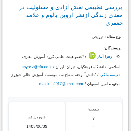
بررسی تطبیقی نقش آزادی و مسئولیت در
معنای زندگی ازنظر اروین یالوم و علامه
جعفری
نوع مقاله:
ترویجی
نویسندگان:
✍️
زهرا آبیار
/ *عضو هیئت علمی گروه آموزش معارف
اسلامی، دانشگاه فرهنگیان، تهران، ایران /
abyar.z@cfu.ac.ir
نفیسه ملکی
/ *دانش‌آموخته سطح سه مؤسسه آموزش عالی حوزوی
مجتهده امین اصفهان /
maleki.n2017@gmail.com
صفحه‌ها
تاریخ دریافت
7
1403/06/09
-