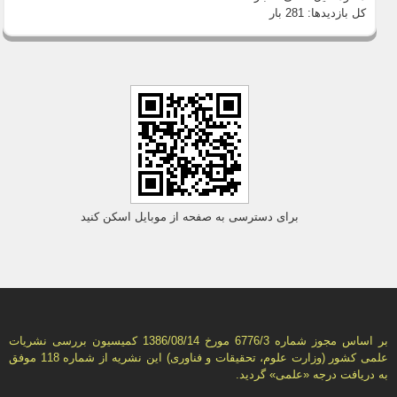
کل بازدیدها:
281 بار
برای دسترسی به صفحه از موبایل اسکن کنید
بر اساس مجوز شماره 6776/3 مورخ 1386/08/14 كمیسیون بررسى نشریات
علمى كشور (وزارت علوم، تحقیقات و فناورى) این نشریه از شماره 118 موفق
به دریافت درجه «علمى» گردید.