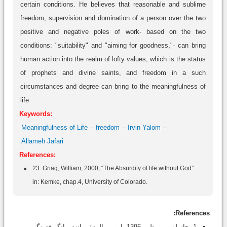
certain conditions. He believes that reasonable and sublime
freedom, supervision and domination of a person over the two
positive and negative poles of work- based on the two
conditions: "suitability" and "aiming for goodness,"- can bring
human action into the realm of lofty values, which is the status
of prophets and divine saints, and freedom in a such
circumstances and degree can bring to the meaningfulness of
life
Keywords:
Meaningfulness of Life
freedom
Irvin Yalom
Allameh Jafari
References:
23. Griag, William, 2000, “The Absurdity of life without God”
in: Kemke, chap.4, University of Colorado.
References:
1. جاسلسن، روتلن، 1396، اروین یالوم؛ روان‌درمانگر قصه‌گو،