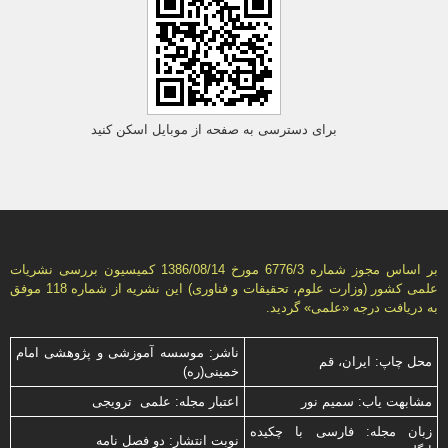
برای دسترسی به صفحه از موبایل اسکن کنید
بر اساس مجوز شماره 6776/3 مورخ 1386/08/14 كمیسیون بررسى نشریات
علمى كشور (وزارت علوم، تحقیقات و فناورى) این نشریه از شماره 118 موفق
به دریافت درجه «علمى» گردید.
ناشر: موسسه آموزشی و پژوهشی امام
محل چاپ: ایران، قم
خمینی(ره)
مشابهت ياب: سميم نور
اعتبار مجله: علمی ترویجی
زبان مجله: فارسی با چكیده
نوبت انتشار: دو فصل نامه