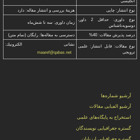
انگلیسی
نوع انتشار: چاپی
هزینۀ بررسی و انتشار مقاله: دارد
نوع داوری: حداقل 2 داور،
زمان داوری: سه تا شش‌ماه
دوسویه‌ناشناس
درصد پذیرش مقالات: 40%
دسترسی به مقاله‌ها: رایگان (تمام متن)
نشانی الكترونیك:
نوع مقالات: قابل انتشار: علمی
ترویجی
maaref@qabas.net
آرشیو شماره‌ها
آرشیو الفبایی مقالات
استخراج به پایگاه‌های علمی
گستره جغرافیایی نویسندگان
گستره جغرافیایی ارزیابان