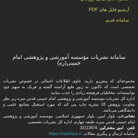
آرشیو فایل های PDF
سامانه قدیم
سامانه نشریات مؤسسه آموزشی و پژوهشی امام
خمینی(ره)
مجموعه‌ای که پیش‌رو دارید،‌ حاوی اطلاعات اجمالی در خصوص نشریات
تخصصی است که تاکنون به زیور طبع آراسته گشته و هریک به سهم خود
توانسته‌اند، مخاطبان فرهیخته‌ زیادی را جذب نمایند.
اداره كل نشریات موسسه آموزشی و پژوهشی امام خمینی قدس سره زیر نظر
معاونت پژوهش 18 نشریه چاپ می کند که مورد استقبال مجامع علمی و
دانشگاهی می‌باشد.
نشانی:
قم، بلوار امین، بلوار جمهوری اسلامی، موسسه آموزشی و پژوهشی
امام خمینی قدس سره، طبقه چهارم، اداره كل نشریات تخصصی.
تلفن
:
امور مشتركین
: 32113474
سامانه ارسال و پیگیری مقالات:
https://nashriyat.ir