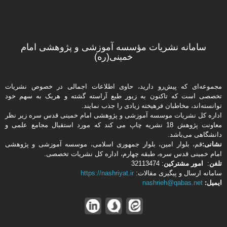
سامانه نشریات مؤسسه آموزشی و پژوهشی امام
خمینی(ره)
مجموعه‌ای که پیش‌رو دارید،‌ حاوی اطلاعات اجمالی در خصوص نشریات
تخصصی است که تاکنون به زیور طبع آراسته گشته و هریک به سهم خود
توانسته‌اند، مخاطبان فرهیخته‌ زیادی را جذب نمایند.
اداره كل نشریات موسسه آموزشی و پژوهشی امام خمینی قدس سره زیر نظر
معاونت پژوهش 18 نشریه چاپ می کند که مورد استقبال مجامع علمی و
دانشگاهی می‌باشد.
نشانی:
قم، بلوار امین، بلوار جمهوری اسلامی، موسسه آموزشی و پژوهشی
امام خمینی قدس سره، طبقه چهارم، اداره كل نشریات تخصصی.
تلفن
:
امور مشتركین
: 32113474
سامانه ارسال و پیگیری مقالات:
https://nashriyat.ir
ایمیل:
nashrieh@qabas.net