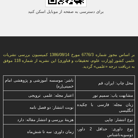
برای دسترسی به صفحه از موبایل اسکن کنید
بر اساس مجوز شماره 6776/3 مورخ 1386/08/14 كمیسیون بررسى نشریات
علمى كشور (وزارت علوم، تحقیقات و فناورى) این نشریه از شماره 118 موفق
به دریافت درجه «علمى» گردید.
ناشر: موسسه آموزشی و پژوهشی امام
محل چاپ: ایران، قم
خمینی(ره)
مشابهت ياب: سميم نور
اعتبار مجله: علمی ترویجی
زبان مجله: فارسی با چكیده
نوبت انتشار: دو فصل نامه
انگلیسی
نوع انتشار: چاپی
هزینۀ بررسی و انتشار مقاله: دارد
نوع داوری: حداقل 2 داور،
زمان داوری: سه تا شش‌ماه
دوسویه‌ناشناس