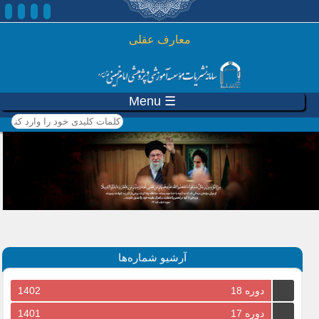
رفتن به محتوای اصلی
معارف عقلی
☰ Menu
کلمات کلیدی خود را وارد
کنید
آرشیو شماره‌ها
دوره 18
1402
دوره 17
1401