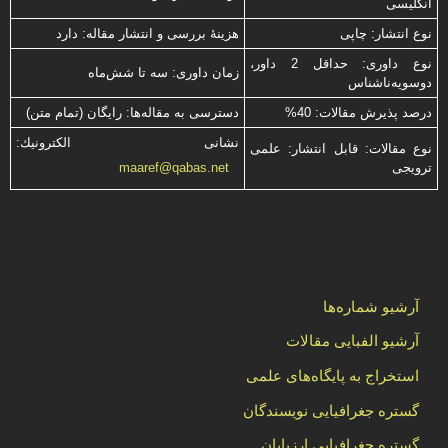
انگلیسی
نوع انتشار: چاپی
هزینۀ بررسی و انتشار مقاله: دارد
نوع داوری: حداقل 2 داور،
زمان داوری: سه تا شش‌ماه
دوسویه‌ناشناس
درصد پذیرش مقالات: 40%
دسترسی به مقاله‌ها: رایگان (تمام متن)
نشانی الكترونیك:
نوع مقالات: قابل انتشار: علمی
ترویجی
maaref@qabas.net
آرشیو شماره‌ها
آرشیو الفبایی مقالات
استخراج به پایگاه‌های علمی
گستره جغرافیایی نویسندگان
گستره جغرافیایی ارزیابان