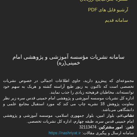
آرشیو فایل های PDF
سامانه قدیم
سامانه نشریات مؤسسه آموزشی و پژوهشی امام
خمینی(ره)
مجموعه‌ای که پیش‌رو دارید،‌ حاوی اطلاعات اجمالی در خصوص نشریات
تخصصی است که تاکنون به زیور طبع آراسته گشته و هریک به سهم خود
توانسته‌اند، مخاطبان فرهیخته‌ زیادی را جذب نمایند.
اداره كل نشریات موسسه آموزشی و پژوهشی امام خمینی قدس سره زیر نظر
معاونت پژوهش 18 نشریه چاپ می کند که مورد استقبال مجامع علمی و
دانشگاهی می‌باشد.
نشانی:
قم، بلوار امین، بلوار جمهوری اسلامی، موسسه آموزشی و پژوهشی
امام خمینی قدس سره، طبقه چهارم، اداره كل نشریات تخصصی.
تلفن
:
امور مشتركین
: 32113474
سامانه ارسال و پیگیری مقالات:
https://nashriyat.ir