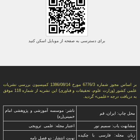
برای دسترسی به صفحه از موبایل اسکن کنید
بر اساس مجوز شماره 6776/3 مورخ 1386/08/14 كمیسیون بررسى نشریات
علمى كشور (وزارت علوم، تحقیقات و فناورى) این نشریه از شماره 118 موفق
به دریافت درجه «علمى» گردید.
ناشر: موسسه آموزشی و پژوهشی امام
محل چاپ: ایران، قم
خمینی(ره)
مشابهت ياب: سميم نور
اعتبار مجله: علمی ترویجی
زبان مجله: فارسی با چكیده
نوبت انتشار: دو فصل نامه