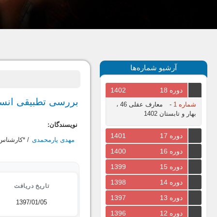
آرشیو شماره‌ها
دوره 18
1402
بررسی تطبیقی انسان
شماره 1
-
معارف عقلی 46 ،
بهار و تابستان 1402
نویسندگان:
دوره 17
1401
مهدی یارمحمدی
/ *کارشناس
دوره 16
1400
دوره 15
1399
دوره 14
1398
تاریخ دریافت
دوره 13
1397
1397/01/05
دوره 12
1396