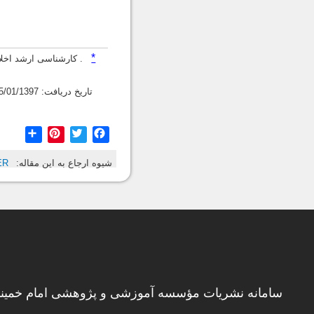
*
. کارشناسی ارشد اخل
تاریخ دریافت: 05/01/1397، تاریخ پذیرش: 24/04/1398
hare
Pinterest
Twitter
Facebook
شیوه ارجاع به این مقاله:
ER
سامانه نشریات مؤسسه آموزشی و پژوهشی امام خمینی