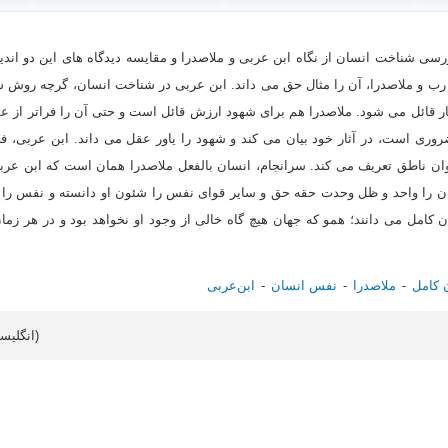
رسی شناخت انسان از نگاه ابن عربی و ملاصدرا و مقایسه دیدگاه های این دو اندی
 و ملاصدرا، آن را مثال حق می داند. ابن عربی در شناخت انسان، گرچه روش شه
ر قائل می شود. ملاصدرا هم برای شهود ارزش قائل است و حتی آن را فراتر از عقل 
ضروری است، در آثار خود بیان می کند و شهود را یاور عقل می داند. ابن عربی،
یوان ناطق تعریف می کند. سرانجام، انسان بالفعل ملاصدرا همان است که ابن عر
 را واحد و ظل وحدت حقه حق و سایر قوای نفس را شئون او دانسته و نفس را «جسم
ان کامل می دانند؛ همو که جهان هیچ گاه خالی از وجود او نخواهد بود و در هر 
 کامل
ملاصدرا
نفس انسان
ابن‌عربی
Article data in English (انگلیسی)