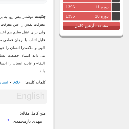
دوره 11
1396
دوره 10
1395
چکیده:
نوشتار پیش رو، به بر
معرفت نفس را عین معرفت رب
مشاهده آرشیو کامل
ولی برای عقل سلیم هم اعتبا
قابل اثبات با برهان قطعی 
الهی و ملاصدرا انسان را ح
می داند. ایشان حقیقت انسان
البقا» و غایت انسان را انس
یابد.
کلمات کلیدی:
اخلاق
انسان
متن کامل مقاله:
*
مهدی یارمحمدی