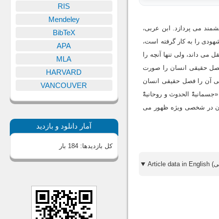
RIS
Mendeley
شمند می پردازد. ابن عربی،
BibTeX
ودی را به کار گرفته است،
APA
می داند، ولی تنها آنچه را
MLA
 فصل حقیقی انسان را صورت
HARVARD
بی آن را فصل حقیقی انسان
VANCOUVER
انیهًْ الحدوث و روحانیهًْ
زمان در شخصی ویژه ظهور می
آمار دانلود و بازدید
کل بازدیدها:
184 بار