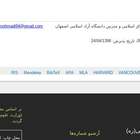
اق اسلامی و مدرس دانشگاه آزاد اسلامی اصفهان
m.
rmohmadi94@gmail.com
S
RIS
Mendeley
BibTeX
APA
MLA
HARVARD
VANCOUV
گردید.
(ره)
آرشیو شماره‌ها
محل چاپ: ا