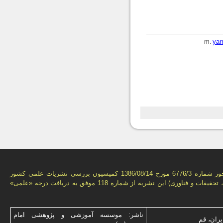
ya
بر اساس مجوز شماره 6776/3 مورخ 1386/08/14 كمیسیون بررسى نشریات علمى كشور
(وزارت علوم، تحقیقات و فناورى) این نشریه از شماره 118 موفق به دریافت درجه «علمى»
ناشر: موسسه آموزشی و پژوهشی امام
یران، قم