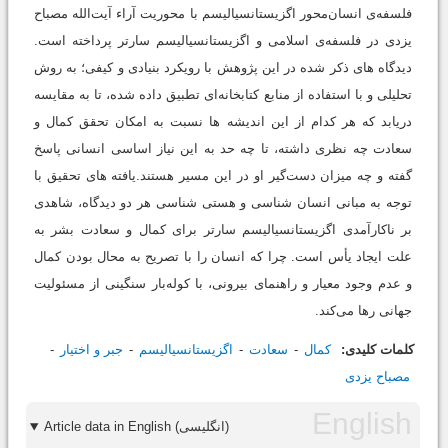
فلسفه‌ی انسان‌محور اگزیستانسیالیسم با محوریت آراء آیت‌الله مصباح
یزدی در فلسفه‌ی اسلامی و اگزیستانسیالیسم سارتر پرداخته است.
دیدگاه های ذکر شده در این پژوهش با رویکرد بنیادی و کیفی؛ به روش
تحلیلی و با استفاده از منابع کتابخانه‌ای تطبیق داده‌ شده، تا به مقایسه
دریابد که هر کدام از این اندیشه ها نسبت به امکان تحقق کمال و
سعادت چه نظری داشته، تا چه حد به این نیاز اساسی انسانی پاسخ
گفته و چه میزان دست‌گیر او در این مسیر هستند.یافته های تحقیق با
توجه به مبانی انسان شناسی و هستی شناسی هر دو دیدگاه، شاهدی
بر ناکارآمدی اگزیستانسیالیسم سارتر برای کمال و سعادت بشر به
علت ایجاد یأس است. چرا که انسان را با تصریح به محال بودن کمال
و عدم وجود معیار و راهنمای بیرونی، با کوله‌بار سنگینی از مسئولیت
جهانی رها می‌کند.
کلمات کلیدی:
کمال
سعادت
اگزیستانسیالیسم
جبر و اختیار
مصباح یزدی
Article data in English (انگلیسی)