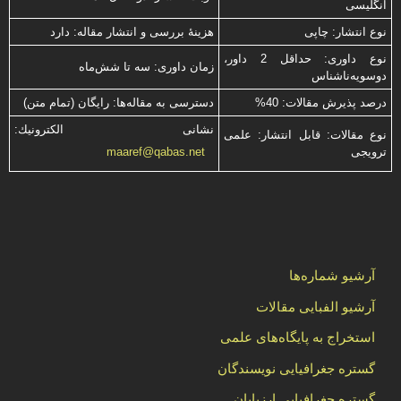
انگلیسی
نوع انتشار: چاپی
هزینۀ بررسی و انتشار مقاله: دارد
نوع داوری: حداقل 2 داور،
زمان داوری: سه تا شش‌ماه
دوسویه‌ناشناس
درصد پذیرش مقالات: 40%
دسترسی به مقاله‌ها: رایگان (تمام متن)
نشانی الكترونیك:
نوع مقالات: قابل انتشار: علمی
ترویجی
maaref@qabas.net
آرشیو شماره‌ها
آرشیو الفبایی مقالات
استخراج به پایگاه‌های علمی
گستره جغرافیایی نویسندگان
گستره جغرافیایی ارزیابان