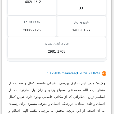
1402/11/12
-
85
تاریخ پذیرش
PRINT ISSN
2008-2126
1403/01/27
شاپای آنلاین نشریه
2981-1708
10.22034/maarefeaqli.2024.5000247
doi
چکیده:
هدف این تحقیق بررسی تطبیقی فلسفه کمال و سعادت از
منظر آیت الله محمدتقی مصباح یزدی و ژان پل سارتراست. از
اساسی‌ترین انتظاراتی که از مکاتب فلسفی وجود دارد، تعیین کمال
انسان و قله‌ی سعادت در زندگی انسان و معرفی مسیری برای رسیدن
به آن است. از این دریچه، محقق به بررسی مکتب الهی اسلام و