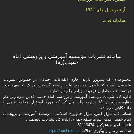
آرشیو فایل های PDF
سامانه قدیم
سامانه نشریات مؤسسه آموزشی و پژوهشی امام
خمینی(ره)
مجموعه‌ای که پیش‌رو دارید،‌ حاوی اطلاعات اجمالی در خصوص نشریات
تخصصی است که تاکنون به زیور طبع آراسته گشته و هریک به سهم خود
توانسته‌اند، مخاطبان فرهیخته‌ زیادی را جذب نمایند.
اداره كل نشریات موسسه آموزشی و پژوهشی امام خمینی قدس سره زیر نظر
معاونت پژوهش 18 نشریه چاپ می کند که مورد استقبال مجامع علمی و
دانشگاهی می‌باشد.
نشانی:
قم، بلوار امین، بلوار جمهوری اسلامی، موسسه آموزشی و پژوهشی
امام خمینی قدس سره، طبقه چهارم، اداره كل نشریات تخصصی.
تلفن
:
امور مشتركین
: 32113474
سامانه ارسال و پیگیری مقالات:
https://nashriyat.ir