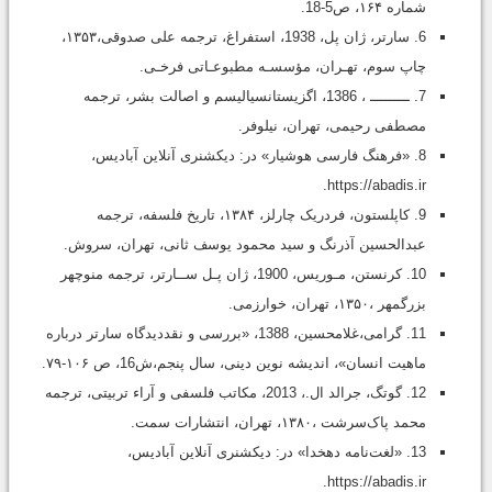
شماره ۱۶۴، ص5-18.
6. سارتر، ژان پل، 1938‌، استفراغ‌، ترجمه‌ علی‌ صدوقی،۱۳۵۳،
چاپ سوم، تهـران، مؤسسـه‌ مطبوعـاتی‌ فرخـی.
7. ـــــــــ ، 1386، اگزیستانسیالیسم و اصالت بشر، ترجمه
مصطفی رحیمی، تهران، نیلوفر.
8. «فرهنگ فارسی هوشیار» در: دیکشنری آنلاین آبادیس،
https://abadis.ir.
9. کاپلستون، فردریک چارلز، ۱۳۸۴، تاریخ فلسفه، ترجمه
عبدالحسین آذرنگ و سید محمود یوسف ثانی، تهران، سروش.
10. کرنستن، مـوریس، 1900، ژان پـل ســارتر، ترجمه منوچهر
بزرگمهر ،١٣۵۰، تهران، خوارزمی.
11. گرامی،غلامحسین، 1388، «بررسی و نقددیدگاه سارتر درباره
ماهیت انسان»، اندیشه نوین دینی، سال پنجم،ش16، ص ۱۰۶-۷۹.
12. گوتگ، جرالد ال.، 2013، مکاتب فلسفی و آراء تربیتی، ترجمه
محمد پاک‌سرشت ،۱۳۸۰، تهران، انتشارات سمت.
13. «لغت‌نامه دهخدا» در: دیکشنری آنلاین آبادیس،
https://abadis.ir.