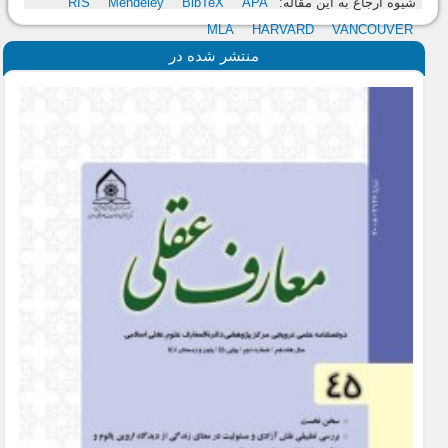
شیوه ارجاع به این مقاله:
APA
BibTeX
Mendeley
RIS
MLA
HARVARD
VANCOUVER
منتشر شده در