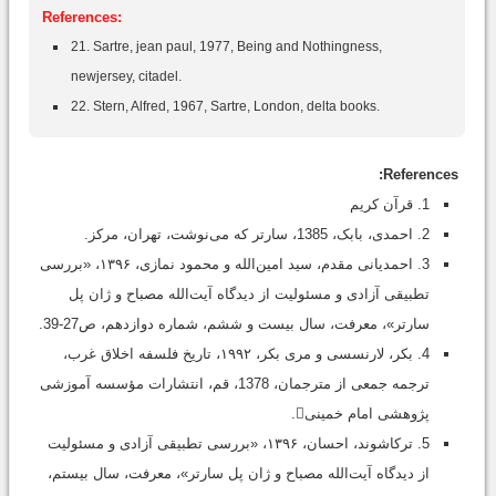
References:
21. Sartre, jean paul, 1977, Being and Nothingness,
newjersey, citadel.
22. Stern, Alfred, 1967, Sartre, London, delta books.
References:
1. قرآن کریم
2. احمدی، بابک، 1385، سارتر که می‌نوشت، تهران، مرکز.
3. احمدیانی مقدم، سید امین‌الله و محمود نمازی، ۱۳۹۶، «بررسی
تطبیقی آزادی و مسئولیت از دیدگاه آیت‌الله مصباح و ژان پل
سارتر»، معرفت، سال بیست و ششم، شماره دوازدهم، ص27-39.
4. بکر، لارنسسی و مری بکر، ۱۹۹۲، تاریخ فلسفه اخلاق غرب،
ترجمه جمعی از مترجمان، 1378، قم، انتشارات مؤسسه آموزشی
پژوهشی امام خمینی.
5. ترکاشوند، احسان، ۱۳۹۶، «بررسی تطبیقی آزادی و مسئولیت
از دیدگاه آیت‌الله مصباح و ژان پل سارتر»، معرفت، سال بیستم،