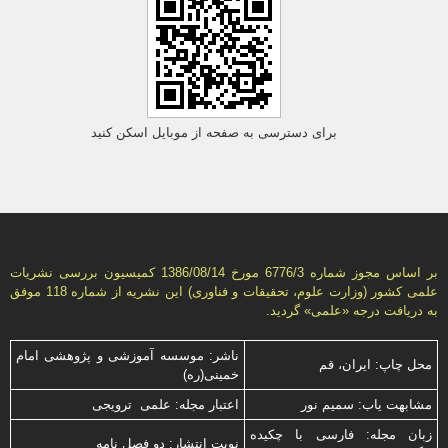
برای دسترسی به صفحه از موبایل اسکن کنید
بر اساس مجوز شماره 6776/3 مورخ 1386/08/14 كمیسیون بررسى نشریات
علمى كشور (وزارت علوم، تحقیقات و فناورى) این نشریه از شماره 118 موفق
به دریافت درجه «علمى» گردید.
ناشر: موسسه آموزشی و پژوهشی امام
محل چاپ: ایران، قم
خمینی(ره)
مشابهت ياب: سميم نور
اعتبار مجله: علمی ترویجی
زبان مجله: فارسی با چكیده
نوبت انتشار: دو فصل نامه