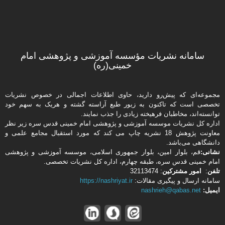
سامانه نشریات مؤسسه آموزشی و پژوهشی امام
خمینی(ره)
مجموعه‌ای که پیش‌رو دارید،‌ حاوی اطلاعات اجمالی در خصوص نشریات
تخصصی است که تاکنون به زیور طبع آراسته گشته و هریک به سهم خود
توانسته‌اند، مخاطبان فرهیخته‌ زیادی را جذب نمایند.
اداره كل نشریات موسسه آموزشی و پژوهشی امام خمینی قدس سره زیر نظر
معاونت پژوهش 18 نشریه چاپ می کند که مورد استقبال مجامع علمی و
دانشگاهی می‌باشد.
نشانی:
قم، بلوار امین، بلوار جمهوری اسلامی، موسسه آموزشی و پژوهشی
امام خمینی قدس سره، طبقه چهارم، اداره كل نشریات تخصصی.
تلفن
:
امور مشتركین
: 32113474
سامانه ارسال و پیگیری مقالات:
https://nashriyat.ir
ایمیل:
nashrieh@qabas.net