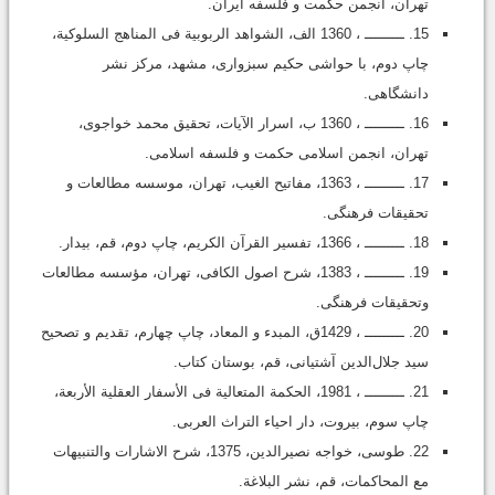
تهران، انجمن حکمت و فلسفه ایران.
15. ـــــــــ ، 1360 الف، الشواهد الربوبیة فی المناهج السلوکیة،
چاپ دوم، با حواشی حکیم سبزواری، مشهد، مرکز نشر
دانشگاهى‏‏.
16. ـــــــــ ، 1360 ب، اسرار الآیات، تحقیق محمد خواجوى،
تهران، انجمن اسلامی حکمت و فلسفه اسلامی.
17. ـــــــــ ، 1363، مفاتیح الغیب، تهران، موسسه مطالعات و
تحقیقات فرهنگى.
18. ـــــــــ ، 1366، تفسیر القرآن الکریم، چاپ دوم، قم، بیدار.
19. ـــــــــ ، 1383، شرح اصول الکافی، تهران، مؤسسه مطالعات
وتحقیقات فرهنگی‏.
20. ـــــــــ ، 1429ق، المبدء و المعاد، چاپ چهارم، تقدیم و تصحیح
سید جلال‌الدین آشتیانی، قم، بوستان کتاب.
21. ـــــــــ ، 1981، الحکمة المتعالیة فی الأسفار العقلیة الأربعة،
چاپ سوم، بیروت، دار احیاء التراث العربی.
22. طوسی، خواجه نصیرالدین، 1375، شرح الاشارات والتنبیهات
مع المحاکمات‏، قم، نشر البلاغة.