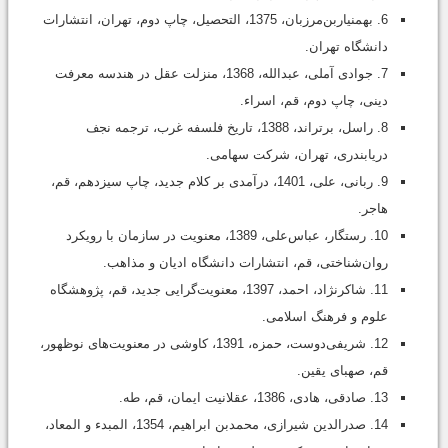
6. بهمنیاربن‌مرزبان، 1375، التحصیل، چاپ دوم، تهران، انتشارات
دانشگاه تهران.
7. جوادی آملی، عبدالله، 1368، منزلت عقل در هندسه معرفت
دینی، چاپ دوم، قم، اسراء.
8. راسل، برتراند، 1388، تاریخ فلسفه غرب، ترجمه نجف
دریابندری، تهران، شرکت سهامی.
9. ربانی، علی، 1401، درآمدی بر کلام جدید، چاپ سیزدهم، قم،
هاجر.
10. رستگار، عباس‌علی، 1389، معنویت در سازمان با رویکرد
روان‌شناختی، قم، انتشارات دانشگاه ادیان و مذاهب.
11. شاکرنژاد، احمد، 1397، معنویت‌گرایی جدید، قم، پژوهشگاه
علوم و فرهنگ اسلامی.
12. شریفی‌دوست، حمزه، 1391، کاوشی در معنویت‌های نوظهور،
قم، صهبای یقین.
13. صادقی، هادی، 1386، عقلانیت ایمان، قم، طه.
14. صدرالدین شیرازی، محمدبن ابراهیم، 1354، المبدء و المعاد،