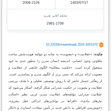
2008-2126
1403/07/17
شاپای آنلاین نشریه
2981-1708
10.22034/maarefeaqli.2024.5001070
doi
چکیده:
«عقلانیت» و «معنویت» به‌ مثابه دو مؤلفه هویت‌بخش ساحت
ملکوتی وجود انسانی، اندیشه انسان مدرن را به‌طور جدی به خود
مشغول کرده است. «حکمت متعالیه» الگوی جامعی از عقلانیت و
معنویت ارائه می‌کند که بسی برتر از الگوی مدرن و پسامدرن است.
از رهگذر جستار حاضر که با روش توصیفی تحلیلی و با هدف بررسی
عقلانیت و معنویت در حکمت صدرایی شکل گرفته، آشکار می‌شود که
عقلانیت صدرایی مؤلفه‌های عقلانیت مدرن غربی نظیر «اصالت‌
نیازهای مادی»، «افراط در توانایی‌های ادراکی عقل بشری»،
«خوش‌بینی افراطی به دانش جدید در تأمین سعادت انسان»، و «انکار