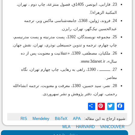
23. فارابی، ابونصر، 1405ق، فصول منتزعة، چاپ دوم ، تهران،
المکتبة الزهراء.
24. فروند، ژولین، 1368، جامعه‌شناسی ماکس وبر، ترجمه
عبدالحسین نیک‌گهر، تهران، رایزن.
25. مجموعه نویسندگان، 1392، پست مدرنیته و پست مدرنیسم،
چاپ چهارم، ترجمه و تدوین حسینعلی نوذری، تهران، نقش جهان.
26. ملکیان، مصطفی، 1389، «عقلانیت و معنویت پس از ده
سال»، www.3danet.ir.
27. ـــــــــ ، 1390، راهی به رهایی، چاپ چهارم تهران، نگاه
معاصر.
28. نصر، سید حسین، 1380، معرفت و معنویت، ترجمه انشاءالله
رحمتی، تهران، دفتر پژوهش و نشر سهروردی.
Share
Pinterest
Twitter
Facebook
شیوه ارجاع به این مقاله:
APA
BibTeX
Mendeley
RIS
MLA
HARVARD
VANCOUVER
منتشر شده در