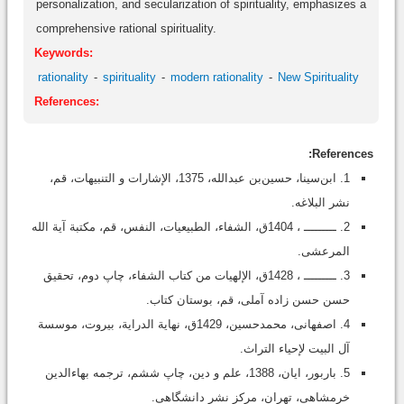
personalization, and secularization of spirituality, emphasizes a
comprehensive rational spirituality.
Keywords:
rationality
spirituality
modern rationality
New Spirituality
References:
References:
1. ابن‌سینا، حسین‌بن عبدالله، 1375، الإشارات و التنبیهات، قم،
نشر البلاغه.
2. ـــــــــ ، 1404ق، الشفاء، الطبیعیات، النفس، قم، مکتبة آیة الله
المرعشی.
3. ـــــــــ ، 1428ق، الإلهیات من کتاب الشفاء، چاپ دوم، تحقیق
حسن حسن زاده آملی، قم، بوستان کتاب.
4. اصفهانى، محمدحسین‏، 1429ق، نهایة الدرایة، بیروت، موسسة
آل البیت لإحیاء التراث‏.
5. باربور، ایان، 1388، علم و دین، چاپ ششم، ترجمه بهاءالدین
خرمشاهی، تهران، مرکز نشر دانشگاهی.