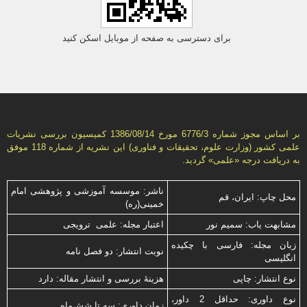
برای دسترسی به صفحه از موبایل اسکن کنید
بر اساس مجوز شماره 6776/3 مورخ 1386/08/14 كمیسیون بررسى نشریات
علمى كشور (وزارت علوم، تحقیقات و فناورى) این نشریه از شماره 118 موفق
به دریافت درجه «علمى» گردید.
ناشر: موسسه آموزشی و پژوهشی امام
محل چاپ: ایران، قم
خمینی(ره)
مشابهت ياب: سميم نور
اعتبار مجله: علمی ترویجی
زبان مجله: فارسی با چكیده
نوبت انتشار: دو فصل نامه
انگلیسی
نوع انتشار: چاپی
هزینۀ بررسی و انتشار مقاله: دارد
نوع داوری: حداقل 2 داور،
زمان داوری: سه تا شش‌ماه