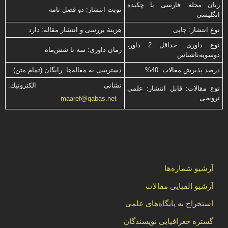
زبان مجله: فارسی با چكیده
نوبت انتشار: دو فصل نامه
انگلیسی
نوع انتشار: چاپی
هزینۀ بررسی و انتشار مقاله: دارد
نوع داوری: حداقل 2 داور،
زمان داوری: سه تا شش‌ماه
دوسویه‌ناشناس
درصد پذیرش مقالات: 40%
دسترسی به مقاله‌ها: رایگان (تمام متن)
نشانی الكترونیك:
نوع مقالات: قابل انتشار: علمی
ترویجی
maaref@qabas.net
آرشیو شماره‌ها
آرشیو الفبایی مقالات
استخراج به پایگاه‌های علمی
گستره جغرافیایی نویسندگان