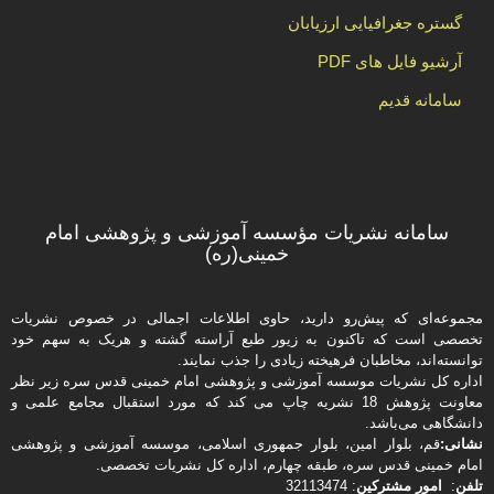
گستره جغرافیایی ارزیابان
آرشیو فایل های PDF
سامانه قدیم
سامانه نشریات مؤسسه آموزشی و پژوهشی امام
خمینی(ره)
مجموعه‌ای که پیش‌رو دارید،‌ حاوی اطلاعات اجمالی در خصوص نشریات
تخصصی است که تاکنون به زیور طبع آراسته گشته و هریک به سهم خود
توانسته‌اند، مخاطبان فرهیخته‌ زیادی را جذب نمایند.
اداره كل نشریات موسسه آموزشی و پژوهشی امام خمینی قدس سره زیر نظر
معاونت پژوهش 18 نشریه چاپ می کند که مورد استقبال مجامع علمی و
دانشگاهی می‌باشد.
نشانی:
قم، بلوار امین، بلوار جمهوری اسلامی، موسسه آموزشی و پژوهشی
امام خمینی قدس سره، طبقه چهارم، اداره كل نشریات تخصصی.
تلفن
:
امور مشتركین
: 32113474