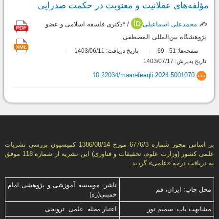
مؤلفه‌های عقلانیت و معنویت در حکمت صدرایی
✍️
محمدعلی اسماعیلی
/ *دکتری فلسفه اسلامی و عضو
پژوهشگاه بین‌المللی المصطفی
صفحه‌ها:
51
69
تاریخ دریافت: 1403/06/11
-
تاریخ پذیرش: 1403/07/17
10.22034/maarefeaqli.2024.5001070
doi
بر اساس مجوز شماره 6776/3 مورخ 1386/08/14 كمیسیون بررسى نشریات
علمى كشور (وزارت علوم، تحقیقات و فناورى) این نشریه از شماره 118 موفق
به دریافت درجه «علمى» گردید.
ناشر: موسسه آموزشی و پژوهشی امام
محل چاپ: ایران، قم
خمینی(ره)
مشابهت ياب: سميم نور
اعتبار مجله: علمی ترویجی