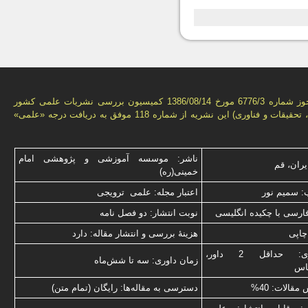
بر اساس مجوز شماره 6776/3 مورخ 1386/08/14 كمیسیون بررسى نشریات علمى كشور
(وزارت علوم، تحقیقات و فناورى) این نشریه از شماره 118 موفق به دریافت درجه «علمى»
ناشر: موسسه آموزشی و پژوهشی امام
یران، قم
خمینی(ره)
: سميم نور
اعتبار مجله: علمی ترویجی
فارسی با چكیده انگلیسی
نوبت انتشار: دو فصل نامه
چاپی
هزینۀ بررسی و انتشار مقاله: دارد
نوع داوری: حداقل 2 داور،
زمان داوری: سه تا شش‌ماه
ناس
قالات: 40%
دسترسی به مقاله‌ها: رایگان (تمام متن)