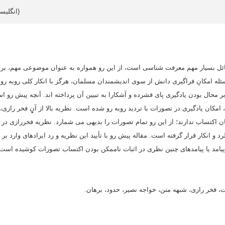
Article data in English (انگلیسی)
ئل بسیار مهم معرفت شناسی است، از این رو همواره به عنوان موضوعی مهم، برا
ه امکانِ فراگیری دانش از سوی اندیشمندان مسلمان، هرگز با انکار کلی روبه رو
 بر محال بودن یادگیری پای فشرده و آشکارا به تبیین آن پرداخته اند. آنچه پیش رو
مکان یادگیری در تصورات با تردید روبه رو شده است. نظریه بالا از آنِِِِِِِِِ فخر را
 اکتساب ندارند؛ از این رو تمام تصورات را بدیهی می شمارد. نظریه فخررازی در 
 و انکار قرار گرفته است. مقاله پیش رو با تأیید این نظریه و رد ایرادهای وارد بر آن
 پیامد یا پیامدهای چنین نظری در اثبات ناممکن بودن اکتساب تصورات کوشیده است.
 فخر رازی، شبهه منن، خواجه نصیر، حدود، برهان.
S