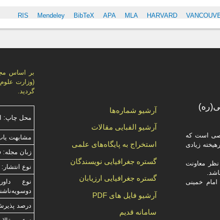
RIS
Mendeley
BibTeX
APA
MLA
HARVARD
VANCOUV
گردید.
(ره)
آرشیو شماره‌ها
محل چاپ: ا
آرشیو الفبایی مقالات
صصی است که
مشابهت ياب
استخراج به پایگاه‌های علمی
یخته‌ زیادی
زبان مجله: 
گستره جغرافیایی نویسندگان
ظر معاونت
نوع انتشار: 
گستره جغرافیایی ارزیابان
امام خمینی
دوسویه‌ناش
آرشیو فایل های PDF
درصد پذیرش م
سامانه قدیم