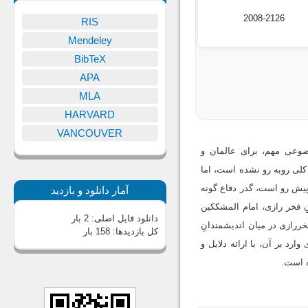
2008-2126
RIS
Mendeley
BibTeX
APA
MLA
HARVARD
VANCOUVER
وعی مهم، برای عالمان و
کلی روبه رو نشده است، اما
ه پیش رو است، گذر دفاع گونه
آمار دانلود و بازدید
ِِِ فخر رازی، امام المشککین
دانلود فایل اصلی:
2 بار
ررازی در میان اندیشمندانِ
کل بازدیدها:
158 بار
ارد بر آن، با ارائه دلایل و
ده است.