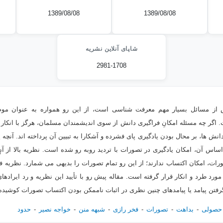
1389/08/08
1389/08/08
شاپای آنلاین نشریه
2981-1708
 از مسائل بسیار مهم معرفت شناسی است، از این رو همواره به عنوان موض
اگر چه مسئله امکانِ فراگیری دانش از سوی اندیشمندان مسلمان، هرگز با انکار 
دانش ها، بر محال بودن یادگیری پای فشرده و آشکارا به تبیین آن پرداخته اند. آنچ
س آن، امکان یادگیری در تصورات با تردید روبه رو شده است. نظریه بالا از آنِِِِِِ
ت، امکان اکتساب ندارند؛ از این رو تمام تصورات را بدیهی می شمارد. نظریه فخ
رد طرد و انکار قرار گرفته است. مقاله پیش رو با تأیید این نظریه و رد ایرادهای و
 گرفتن پیامد یا پیامدهای چنین نظری در اثبات ناممکن بودن اکتساب تصورات کوشی
حصولی
بداهت
تصورات
فخر رازی
شبهه منن
خواجه نصیر
حدود