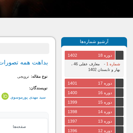
آرشیو شماره‌ها
دوره 18
1402
بداهت همه تصورات،
شماره 1
-
معارف عقلی 46 ،
بهار و تابستان 1402
نوع مقاله:
ترویجی
دوره 17
1401
نویسندگان:
دوره 16
1400
سید مهدی پورموسوی
/
دوره 15
1399
دوره 14
1398
دوره 13
1397
صفحه‌ها
دوره 12
1396