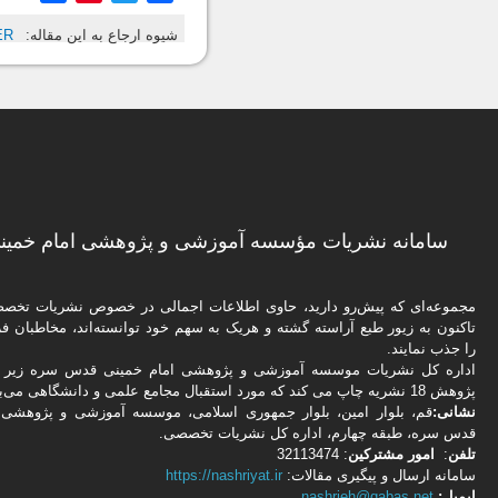
شیوه ارجاع به این مقاله:
ER
سامانه نشریات مؤسسه آموزشی و پژوهشی امام خمینی
مجموعه‌ای که پیش‌رو دارید،‌ حاوی اطلاعات اجمالی در خصوص نشریات تخ
تاکنون به زیور طبع آراسته گشته و هریک به سهم خود توانسته‌اند، مخاطبان فره
را جذب نمایند.
اداره كل نشریات موسسه آموزشی و پژوهشی امام خمینی قدس سره زیر ن
پژوهش 18 نشریه چاپ می کند که مورد استقبال مجامع علمی و دانشگاهی می‌باشد.
نشانی:
قم، بلوار امین، بلوار جمهوری اسلامی، موسسه آموزشی و پژوهشی 
قدس سره، طبقه چهارم، اداره كل نشریات تخصصی.
تلفن
:
امور مشتركین
: 32113474
سامانه ارسال و پیگیری مقالات:
https://nashriyat.ir
ایمیل:
nashrieh@qabas.net