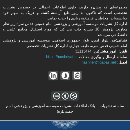
مجموعه‌ای که پیش‌رو دارید،‌ حاوی اطلاعات اجمالی در خصوص نشریات
تخصصی است که تاکنون به زیور طبع آراسته گشته و هریک به سهم خود
توانسته‌اند، مخاطبان فرهیخته‌ زیادی را جذب نمایند.
اداره كل نشریات موسسه آموزشی و پژوهشی امام خمینی قدس سره زیر نظر
معاونت پژوهش 18 نشریه چاپ می کند که مورد استقبال مجامع علمی و
دانشگاهی می‌باشد.
نشانی:
قم، بلوار امین، بلوار جمهوری اسلامی، موسسه آموزشی و پژوهشی
امام خمینی قدس سره، طبقه چهارم، اداره كل نشریات تخصصی.
تلفن
:
امور مشتركین
: 32113474
سامانه ارسال و پیگیری مقالات:
https://nashriyat.ir
ایمیل:
nashrieh@qabas.net
سامانه نشریات _ بانک اطلاعات نشریات موسسه آموزشی و پژوهشی امام
خمینی(ره)