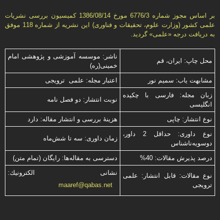
بر اساس مجوز شماره 6776/3 مورخ 1386/08/14 كمیسیون بررسى نشریات
علمى كشور (وزارت علوم، تحقیقات و فناورى) این نشریه از شماره 118 موفق
به دریافت درجه «علمى» گردید.
ناشر: موسسه آموزشی و پژوهشی امام
محل چاپ: ایران، قم
خمینی(ره)
مشابهت ياب: سميم نور
اعتبار مجله: علمی ترویجی
زبان مجله: فارسی با چكیده
نوبت انتشار: دو فصل نامه
انگلیسی
نوع انتشار: چاپی
هزینۀ بررسی و انتشار مقاله: دارد
نوع داوری: حداقل 2 داور،
زمان داوری: سه تا شش‌ماه
دوسویه‌ناشناس
درصد پذیرش مقالات: 40%
دسترسی به مقاله‌ها: رایگان (تمام متن)
نشانی الكترونیك:
نوع مقالات: قابل انتشار: علمی
ترویجی
maaref@qabas.net