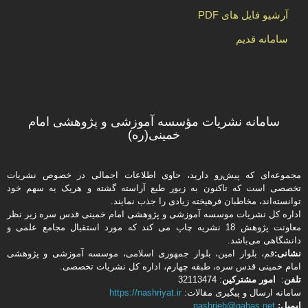
آرشیو فایل های PDF
سامانه قدیم
سامانه نشریات مؤسسه آموزشی و پژوهشی امام
خمینی(ره)
مجموعه‌ای که پیش‌رو دارید،‌ حاوی اطلاعات اجمالی در خصوص نشریات
تخصصی است که تاکنون به زیور طبع آراسته گشته و هریک به سهم خود
توانسته‌اند، مخاطبان فرهیخته‌ زیادی را جذب نمایند.
اداره كل نشریات موسسه آموزشی و پژوهشی امام خمینی قدس سره زیر نظر
معاونت پژوهش 18 نشریه چاپ می کند که مورد استقبال مجامع علمی و
دانشگاهی می‌باشد.
نشانی:
قم، بلوار امین، بلوار جمهوری اسلامی، موسسه آموزشی و پژوهشی
امام خمینی قدس سره، طبقه چهارم، اداره كل نشریات تخصصی.
تلفن
:
امور مشتركین
: 32113474
سامانه ارسال و پیگیری مقالات:
https://nashriyat.ir
ایمیل:
nashrieh@qabas.net