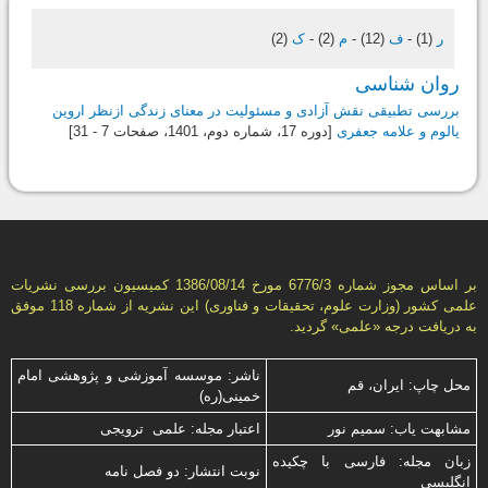
ر
(1)
-
ف
(12)
-
م
(2)
-
ک
(2)
روان شناسی
بررسی تطبیقی نقش آزادی و مسئولیت در معنای زندگی ازنظر اروین
یالوم و علامه جعفری
[دوره 17، شماره دوم،
1401
، صفحات 7 - 31]
بر اساس مجوز شماره 6776/3 مورخ 1386/08/14 كمیسیون بررسى نشریات
علمى كشور (وزارت علوم، تحقیقات و فناورى) این نشریه از شماره 118 موفق
به دریافت درجه «علمى» گردید.
ناشر: موسسه آموزشی و پژوهشی امام
محل چاپ: ایران، قم
خمینی(ره)
مشابهت ياب: سميم نور
اعتبار مجله: علمی ترویجی
زبان مجله: فارسی با چكیده
نوبت انتشار: دو فصل نامه
انگلیسی