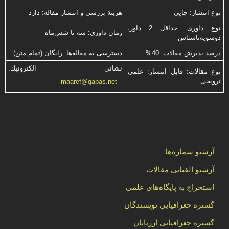
نوع انتشار: چاپی
هزینۀ بررسی و انتشار مقاله: دارد
نوع داوری: حداقل 2 داور،
زمان داوری: سه تا شش‌ماه
دوسویه‌ناشناس
درصد پذیرش مقالات: 40%
دسترسی به مقاله‌ها: رایگان (تمام متن)
نشانی الكترونیك:
نوع مقالات: قابل انتشار: علمی
ترویجی
maaref@qabas.net
آرشیو شماره‌ها
آرشیو الفبایی مقالات
استخراج به پایگاه‌های علمی
گستره جغرافیایی نویسندگان
گستره جغرافیایی ارزیابان