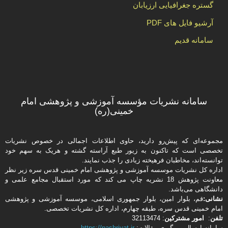
گستره جغرافیایی ارزیابان
آرشیو فایل های PDF
سامانه قدیم
سامانه نشریات مؤسسه آموزشی و پژوهشی امام
خمینی(ره)
مجموعه‌ای که پیش‌رو دارید،‌ حاوی اطلاعات اجمالی در خصوص نشریات
تخصصی است که تاکنون به زیور طبع آراسته گشته و هریک به سهم خود
توانسته‌اند، مخاطبان فرهیخته‌ زیادی را جذب نمایند.
اداره كل نشریات موسسه آموزشی و پژوهشی امام خمینی قدس سره زیر نظر
معاونت پژوهش 18 نشریه چاپ می کند که مورد استقبال مجامع علمی و
دانشگاهی می‌باشد.
نشانی:
قم، بلوار امین، بلوار جمهوری اسلامی، موسسه آموزشی و پژوهشی
امام خمینی قدس سره، طبقه چهارم، اداره كل نشریات تخصصی.
تلفن
:
امور مشتركین
: 32113474
سامانه ارسال و پیگیری مقالات:
https://nashriyat.ir