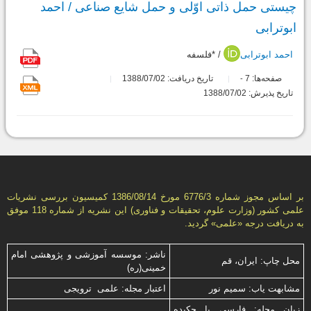
چیستی حمل ذاتی اوّلی و حمل شایع صناعی / احمد
ابوترابی
احمد ابوترابی
/ *فلسفه
صفحه‌ها:
7
تاریخ دریافت: 1388/07/02
-
تاریخ پذیرش: 1388/07/02
بر اساس مجوز شماره 6776/3 مورخ 1386/08/14 كمیسیون بررسى نشریات
علمى كشور (وزارت علوم، تحقیقات و فناورى) این نشریه از شماره 118 موفق
به دریافت درجه «علمى» گردید.
ناشر: موسسه آموزشی و پژوهشی امام
محل چاپ: ایران، قم
خمینی(ره)
مشابهت ياب: سميم نور
اعتبار مجله: علمی ترویجی
زبان مجله: فارسی با چكیده