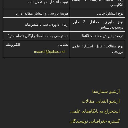
نوبت انتشار: دو فصل نامه
انگلیسی
نوع انتشار: چاپی
هزینۀ بررسی و انتشار مقاله: دارد
نوع داوری: حداقل 2 داور،
زمان داوری: سه تا شش‌ماه
دوسویه‌ناشناس
درصد پذیرش مقالات: 40%
دسترسی به مقاله‌ها: رایگان (تمام متن)
نشانی الكترونیك:
نوع مقالات: قابل انتشار: علمی
ترویجی
maaref@qabas.net
آرشیو شماره‌ها
آرشیو الفبایی مقالات
استخراج به پایگاه‌های علمی
گستره جغرافیایی نویسندگان