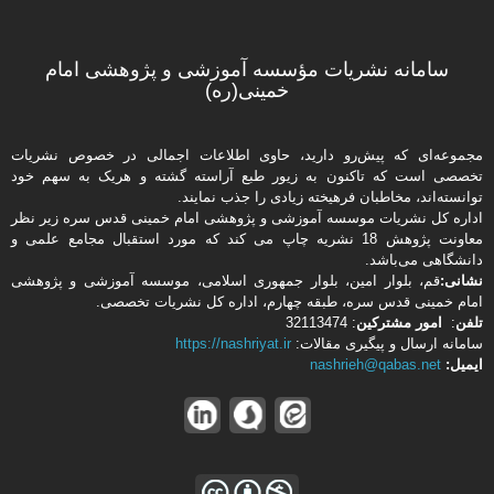
سامانه نشریات مؤسسه آموزشی و پژوهشی امام
خمینی(ره)
مجموعه‌ای که پیش‌رو دارید،‌ حاوی اطلاعات اجمالی در خصوص نشریات
تخصصی است که تاکنون به زیور طبع آراسته گشته و هریک به سهم خود
توانسته‌اند، مخاطبان فرهیخته‌ زیادی را جذب نمایند.
اداره كل نشریات موسسه آموزشی و پژوهشی امام خمینی قدس سره زیر نظر
معاونت پژوهش 18 نشریه چاپ می کند که مورد استقبال مجامع علمی و
دانشگاهی می‌باشد.
نشانی:
قم، بلوار امین، بلوار جمهوری اسلامی، موسسه آموزشی و پژوهشی
امام خمینی قدس سره، طبقه چهارم، اداره كل نشریات تخصصی.
تلفن
:
امور مشتركین
: 32113474
سامانه ارسال و پیگیری مقالات:
https://nashriyat.ir
ایمیل:
nashrieh@qabas.net