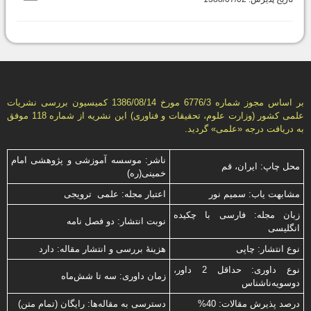
بر اساس مجوز شماره 6776/3 مورخ 1386/08/14 كمیسیون بررسى نشریات
علمى كشور (وزارت علوم، تحقیقات و فناورى) این نشریه از شماره 118 موفق
به دریافت درجه «علمى» گردید.
ناشر: موسسه آموزشی و پژوهشی امام
محل چاپ: ایران، قم
خمینی(ره)
مشابهت ياب: سميم نور
اعتبار مجله: علمی ترویجی
زبان مجله: فارسی با چكیده
نوبت انتشار: دو فصل نامه
انگلیسی
نوع انتشار: چاپی
هزینۀ بررسی و انتشار مقاله: دارد
نوع داوری: حداقل 2 داور،
زمان داوری: سه تا شش‌ماه
دوسویه‌ناشناس
درصد پذیرش مقالات: 40%
دسترسی به مقاله‌ها: رایگان (تمام متن)