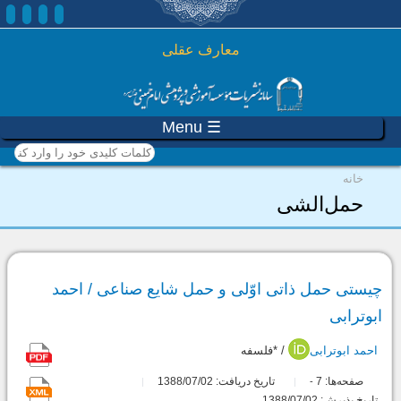
رفتن به محتوای اصلی
معارف عقلی
☰ Menu
کلمات کلیدی خود را وارد
کنید
شما اینجا هستید
خانه
حمل‌الشی
چیستی حمل ذاتی اوّلی و حمل شایع صناعی / احمد
ابوترابی
احمد ابوترابی
/ *فلسفه
صفحه‌ها:
7
تاریخ دریافت: 1388/07/02
-
تاریخ پذیرش: 1388/07/02