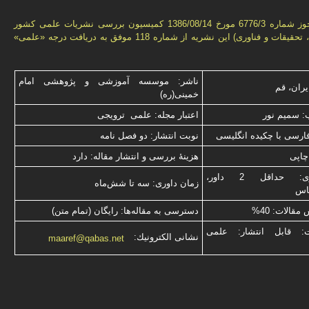
بر اساس مجوز شماره 6776/3 مورخ 1386/08/14 كمیسیون بررسى نشریات علمى كشور
(وزارت علوم، تحقیقات و فناورى) این نشریه از شماره 118 موفق به دریافت درجه «علمى»
ناشر: موسسه آموزشی و پژوهشی امام
یران، قم
خمینی(ره)
: سميم نور
اعتبار مجله: علمی ترویجی
فارسی با چكیده انگلیسی
نوبت انتشار: دو فصل نامه
چاپی
هزینۀ بررسی و انتشار مقاله: دارد
نوع داوری: حداقل 2 داور،
زمان داوری: سه تا شش‌ماه
ناس
قالات: 40%
دسترسی به مقاله‌ها: رایگان (تمام متن)
ت: قابل انتشار: علمی
نشانی الكترونیك:
maaref@qabas.net