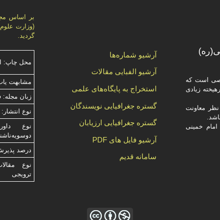
گردید.
(ره)
آرشیو شماره‌ها
محل چاپ: ا
آرشیو الفبایی مقالات
صصی است که
مشابهت ياب
استخراج به پایگاه‌های علمی
یخته‌ زیادی
زبان مجله: 
گستره جغرافیایی نویسندگان
ظر معاونت
نوع انتشار: 
گستره جغرافیایی ارزیابان
امام خمینی
دوسویه‌ناش
آرشیو فایل های PDF
درصد پذیرش م
سامانه قدیم
نوع مقالا
ترویجی