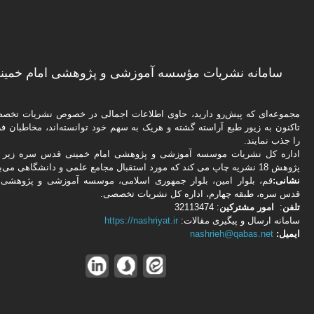
سامانه نشریات مؤسسه آموزشی و پژوهشی امام خمینی
مجموعه‌ای که پیش‌رو دارید،‌ حاوی اطلاعات اجمالی در خصوص نشریات تخ
تاکنون به زیور طبع آراسته گشته و هریک به سهم خود توانسته‌اند، مخاطبان فره
را جذب نمایند.
اداره كل نشریات موسسه آموزشی و پژوهشی امام خمینی قدس سره زیر ن
پژوهش 18 نشریه چاپ می کند که مورد استقبال مجامع علمی و دانشگاهی می‌باشد.
نشانی:
قم، بلوار امین، بلوار جمهوری اسلامی، موسسه آموزشی و پژوهشی 
قدس سره، طبقه چهارم، اداره كل نشریات تخصصی.
تلفن
:
امور مشتركین
: 32113474
سامانه ارسال و پیگیری مقالات:
https://nashriyat.ir
ایمیل:
nashrieh@qabas.net