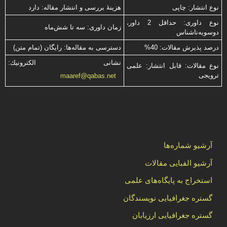
نوع انتشار: چاپی
هزینۀ بررسی و انتشار مقاله: دارد
نوع داوری: حداقل 2 داور،
زمان داوری: سه تا شش‌ماه
دوسویه‌ناشناس
درصد پذیرش مقالات: 40%
دسترسی به مقاله‌ها: رایگان (تمام متن)
نشانی الكترونیك:
نوع مقالات: قابل انتشار: علمی
ترویجی
maaref@qabas.net
آرشیو شماره‌ها
آرشیو الفبایی مقالات
استخراج به پایگاه‌های علمی
گستره جغرافیایی نویسندگان
گستره جغرافیایی ارزیابان