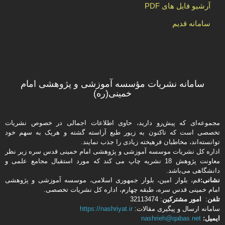
آرشیو فایل های PDF
سامانه قدیم
سامانه نشریات مؤسسه آموزشی و پژوهشی امام
خمینی(ره)
مجموعه‌ای که پیش‌رو دارید،‌ حاوی اطلاعات اجمالی در خصوص نشریات
تخصصی است که تاکنون به زیور طبع آراسته گشته و هریک به سهم خود
توانسته‌اند، مخاطبان فرهیخته‌ زیادی را جذب نمایند.
اداره كل نشریات موسسه آموزشی و پژوهشی امام خمینی قدس سره زیر نظر
معاونت پژوهش 18 نشریه چاپ می کند که مورد استقبال مجامع علمی و
دانشگاهی می‌باشد.
نشانی:
قم، بلوار امین، بلوار جمهوری اسلامی، موسسه آموزشی و پژوهشی
امام خمینی قدس سره، طبقه چهارم، اداره كل نشریات تخصصی.
تلفن
:
امور مشتركین
: 32113474
سامانه ارسال و پیگیری مقالات:
https://nashriyat.ir
ایمیل:
nashrieh@qabas.net