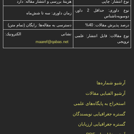
نوع انتشار: چاپی
هزینۀ بررسی و انتشار مقاله: دارد
نوع داوری: حداقل 2 داور،
زمان داوری: سه تا شش‌ماه
دوسویه‌ناشناس
درصد پذیرش مقالات: 40%
دسترسی به مقاله‌ها: رایگان (تمام متن)
نشانی الكترونیك:
نوع مقالات: قابل انتشار: علمی
ترویجی
maaref@qabas.net
آرشیو شماره‌ها
آرشیو الفبایی مقالات
استخراج به پایگاه‌های علمی
گستره جغرافیایی نویسندگان
گستره جغرافیایی ارزیابان