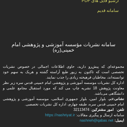
آرشیو فایل های PDF
سامانه قدیم
سامانه نشریات مؤسسه آموزشی و پژوهشی امام
خمینی(ره)
مجموعه‌ای که پیش‌رو دارید،‌ حاوی اطلاعات اجمالی در خصوص نشریات
تخصصی است که تاکنون به زیور طبع آراسته گشته و هریک به سهم خود
توانسته‌اند، مخاطبان فرهیخته‌ زیادی را جذب نمایند.
اداره كل نشریات موسسه آموزشی و پژوهشی امام خمینی قدس سره زیر نظر
معاونت پژوهش 18 نشریه چاپ می کند که مورد استقبال مجامع علمی و
دانشگاهی می‌باشد.
نشانی:
قم، بلوار امین، بلوار جمهوری اسلامی، موسسه آموزشی و پژوهشی
امام خمینی قدس سره، طبقه چهارم، اداره كل نشریات تخصصی.
تلفن
:
امور مشتركین
: 32113474
سامانه ارسال و پیگیری مقالات:
https://nashriyat.ir
ایمیل:
nashrieh@qabas.net