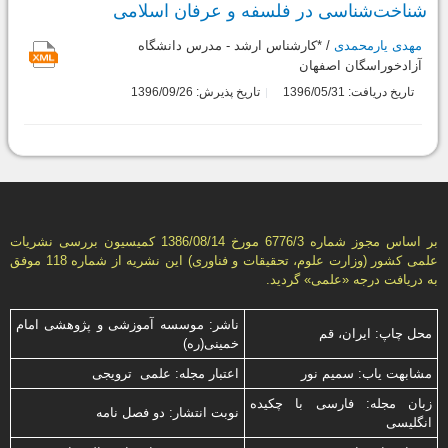
شناخت‌شناسی در فلسفه و عرفان اسلامی
مهدی یارمحمدی
/ *کارشناس ارشد - مدرس دانشگاه
آزادخوراسگان اصفهان
تاریخ دریافت: 1396/05/31
تاریخ پذیرش: 1396/09/26
بر اساس مجوز شماره 6776/3 مورخ 1386/08/14 كمیسیون بررسى نشریات
علمى كشور (وزارت علوم، تحقیقات و فناورى) این نشریه از شماره 118 موفق
به دریافت درجه «علمى» گردید.
ناشر: موسسه آموزشی و پژوهشی امام
محل چاپ: ایران، قم
خمینی(ره)
مشابهت ياب: سميم نور
اعتبار مجله: علمی ترویجی
زبان مجله: فارسی با چكیده
نوبت انتشار: دو فصل نامه
انگلیسی