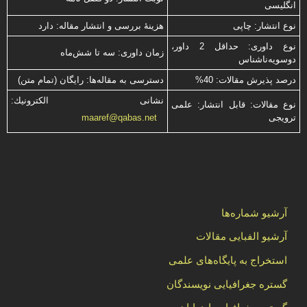
انگلیسی
نوع انتشار: چاپی
هزینۀ بررسی و انتشار مقاله: دارد
نوع داوری: حداقل 2 داور،
زمان داوری: سه تا شش‌ماه
دوسویه‌ناشناس
درصد پذیرش مقالات: 40%
دسترسی به مقاله‌ها: رایگان (تمام متن)
نشانی الكترونیك:
نوع مقالات: قابل انتشار: علمی
ترویجی
maaref@qabas.net
آرشیو شماره‌ها
آرشیو الفبایی مقالات
استخراج به پایگاه‌های علمی
گستره جغرافیایی نویسندگان