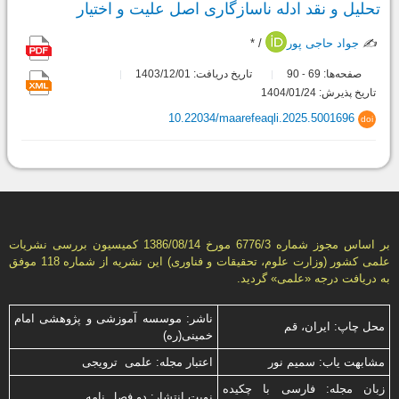
تحلیل و نقد ادله ناسازگاری اصل علیت و اختیار
✍️
جواد حاجی پور
/ *
صفحه‌ها:
69
90
تاریخ دریافت: 1403/12/01
-
تاریخ پذیرش: 1404/01/24
10.22034/maarefeaqli.2025.5001696
doi
بر اساس مجوز شماره 6776/3 مورخ 1386/08/14 كمیسیون بررسى نشریات
علمى كشور (وزارت علوم، تحقیقات و فناورى) این نشریه از شماره 118 موفق
به دریافت درجه «علمى» گردید.
ناشر: موسسه آموزشی و پژوهشی امام
محل چاپ: ایران، قم
خمینی(ره)
مشابهت ياب: سميم نور
اعتبار مجله: علمی ترویجی
زبان مجله: فارسی با چكیده
نوبت انتشار: دو فصل نامه