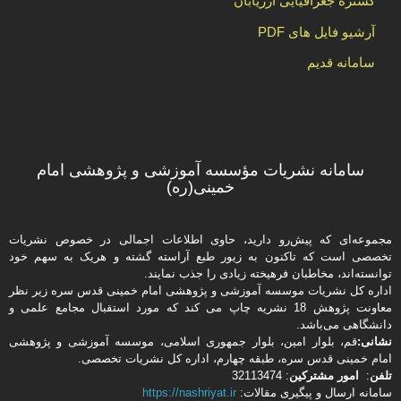
گستره جغرافیایی ارزیابان
آرشیو فایل های PDF
سامانه قدیم
سامانه نشریات مؤسسه آموزشی و پژوهشی امام
خمینی(ره)
مجموعه‌ای که پیش‌رو دارید،‌ حاوی اطلاعات اجمالی در خصوص نشریات
تخصصی است که تاکنون به زیور طبع آراسته گشته و هریک به سهم خود
توانسته‌اند، مخاطبان فرهیخته‌ زیادی را جذب نمایند.
اداره كل نشریات موسسه آموزشی و پژوهشی امام خمینی قدس سره زیر نظر
معاونت پژوهش 18 نشریه چاپ می کند که مورد استقبال مجامع علمی و
دانشگاهی می‌باشد.
نشانی:
قم، بلوار امین، بلوار جمهوری اسلامی، موسسه آموزشی و پژوهشی
امام خمینی قدس سره، طبقه چهارم، اداره كل نشریات تخصصی.
تلفن
:
امور مشتركین
: 32113474
سامانه ارسال و پیگیری مقالات:
https://nashriyat.ir