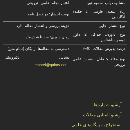
مشابهت ياب: سميم نور
اعتبار مجله: علمی ترویجی
زبان مجله: فارسی با چكیده
نوبت انتشار: دو فصل نامه
انگلیسی
نوع انتشار: چاپی
هزینۀ بررسی و انتشار مقاله: دارد
نوع داوری: حداقل 2 داور،
زمان داوری: سه تا شش‌ماه
دوسویه‌ناشناس
درصد پذیرش مقالات: 40%
دسترسی به مقاله‌ها: رایگان (تمام متن)
نشانی الكترونیك:
نوع مقالات: قابل انتشار: علمی
ترویجی
maaref@qabas.net
آرشیو شماره‌ها
آرشیو الفبایی مقالات
استخراج به پایگاه‌های علمی