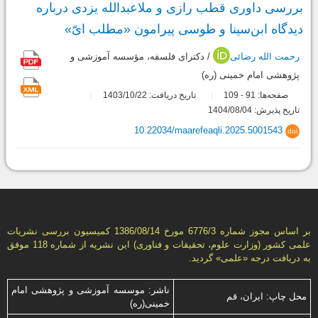
بررسی داوری قطب رازی و ملاعبدالله یزدی درباره
دیدگاه ابن‌سینا و طوسی پیرامون «مطلب ایّ»
رحمت الله رضائی
/ دکترای فلسفه، مؤسسه آموزشی و
پژوهشی امام خمینی (ره)
صفحه‌ها:
91
109
تاریخ دریافت: 1403/10/22
-
تاریخ پذیرش: 1404/08/04
10.22034/maarefeaqli.2025.5001543
doi
بر اساس مجوز شماره 6776/3 مورخ 1386/08/14 كمیسیون بررسى نشریات
علمى كشور (وزارت علوم، تحقیقات و فناورى) این نشریه از شماره 118 موفق
به دریافت درجه «علمى» گردید.
ناشر: موسسه آموزشی و پژوهشی امام
محل چاپ: ایران، قم
خمینی(ره)