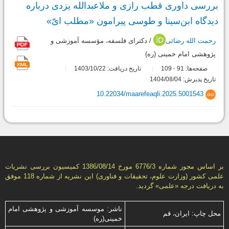
بررسی داوری قطب رازی و ملاعبدالله یزدی درباره
دیدگاه ابن‌سینا و طوسی پیرامون «مطلب ایّ»
رحمت الله رضائی
/ دکترای فلسفه، مؤسسه آموزشی و
پژوهشی امام خمینی (ره)
صفحه‌ها:
91
109
تاریخ دریافت: 1403/10/22
-
تاریخ پذیرش: 1404/08/04
10.22034/maarefeaqli.2025.5001543
doi
بر اساس مجوز شماره 6776/3 مورخ 1386/08/14 كمیسیون بررسى نشریات
علمى كشور (وزارت علوم، تحقیقات و فناورى) این نشریه از شماره 118 موفق
به دریافت درجه «علمى» گردید.
ناشر: موسسه آموزشی و پژوهشی امام
محل چاپ: ایران، قم
خمینی(ره)