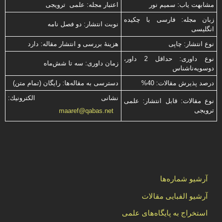
مشابهت ياب: سميم نور
اعتبار مجله: علمی ترویجی
زبان مجله: فارسی با چكیده
نوبت انتشار: دو فصل نامه
انگلیسی
نوع انتشار: چاپی
هزینۀ بررسی و انتشار مقاله: دارد
نوع داوری: حداقل 2 داور،
زمان داوری: سه تا شش‌ماه
دوسویه‌ناشناس
درصد پذیرش مقالات: 40%
دسترسی به مقاله‌ها: رایگان (تمام متن)
نشانی الكترونیك:
نوع مقالات: قابل انتشار: علمی
ترویجی
maaref@qabas.net
آرشیو شماره‌ها
آرشیو الفبایی مقالات
استخراج به پایگاه‌های علمی