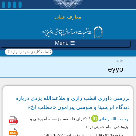
رفتن به محتوای اصلی
معارف عقلی
☰ Menu
کلمات کلیدی خود را وارد
کنید
شما اینجا هستید
خانه
eyyo
بررسی داوری قطب رازی و ملاعبدالله یزدی درباره
دیدگاه ابن‌سینا و طوسی پیرامون «مطلب ایّ»
رحمت الله رضائی
/ دکترای فلسفه، مؤسسه آموزشی و
پژوهشی امام خمینی (ره)
صفحه‌ها:
91
109
تاریخ دریافت: 1403/10/22
-