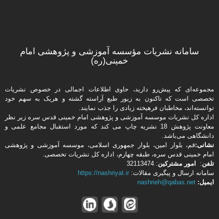
سامانه نشریات مؤسسه آموزشی و پژوهشی امام
خمینی(ره)
مجموعه‌ای که پیش‌رو دارید،‌ حاوی اطلاعات اجمالی در خصوص نشریات
تخصصی است که تاکنون به زیور طبع آراسته گشته و هریک به سهم خود
توانسته‌اند، مخاطبان فرهیخته‌ زیادی را جذب نمایند.
اداره كل نشریات موسسه آموزشی و پژوهشی امام خمینی قدس سره زیر نظر
معاونت پژوهش 18 نشریه چاپ می کند که مورد استقبال مجامع علمی و
دانشگاهی می‌باشد.
نشانی:
قم، بلوار امین، بلوار جمهوری اسلامی، موسسه آموزشی و پژوهشی
امام خمینی قدس سره، طبقه چهارم، اداره كل نشریات تخصصی.
تلفن
:
امور مشتركین
: 32113474
سامانه ارسال و پیگیری مقالات:
https://nashriyat.ir
ایمیل:
nashrieh@qabas.net