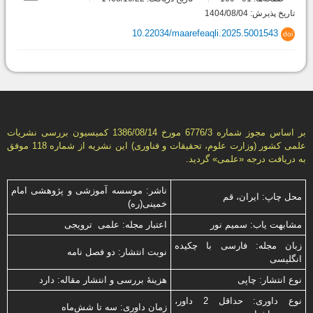
تاریخ پذیرش: 1404/08/04
10.22034/maarefeaqli.2025.5001543
doi
بر اساس مجوز شماره 6776/3 مورخ 1386/08/14 كمیسیون بررسى نشریات
علمى كشور (وزارت علوم، تحقیقات و فناورى) این نشریه از شماره 118 موفق
به دریافت درجه «علمى» گردید.
ناشر: موسسه آموزشی و پژوهشی امام
محل چاپ: ایران، قم
خمینی(ره)
مشابهت ياب: سميم نور
اعتبار مجله: علمی ترویجی
زبان مجله: فارسی با چكیده
نوبت انتشار: دو فصل نامه
انگلیسی
نوع انتشار: چاپی
هزینۀ بررسی و انتشار مقاله: دارد
نوع داوری: حداقل 2 داور،
زمان داوری: سه تا شش‌ماه