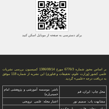
برای دسترسی به صفحه از موبایل اسکن کنید
بر اساس مجوز شماره 6776/3 مورخ 1386/08/14 كمیسیون بررسى نشریات
علمى كشور (وزارت علوم، تحقیقات و فناورى) این نشریه از شماره 118 موفق
به دریافت درجه «علمى» گردید.
ناشر: موسسه آموزشی و پژوهشی امام
محل چاپ: ایران، قم
خمینی(ره)
مشابهت ياب: سميم نور
اعتبار مجله: علمی ترویجی
زبان مجله: فارسی با چكیده