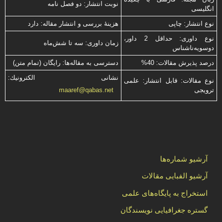
نوبت انتشار: دو فصل نامه
انگلیسی
نوع انتشار: چاپی
هزینۀ بررسی و انتشار مقاله: دارد
نوع داوری: حداقل 2 داور،
زمان داوری: سه تا شش‌ماه
دوسویه‌ناشناس
درصد پذیرش مقالات: 40%
دسترسی به مقاله‌ها: رایگان (تمام متن)
نشانی الكترونیك:
نوع مقالات: قابل انتشار: علمی
ترویجی
maaref@qabas.net
آرشیو شماره‌ها
آرشیو الفبایی مقالات
استخراج به پایگاه‌های علمی
گستره جغرافیایی نویسندگان