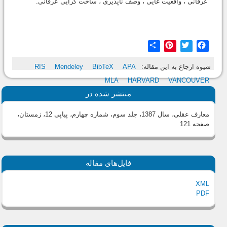
عرفانی ، واقعیت غایی ، وصف ناپذیری ، ساخت گرایی عرفانی.
Share
Pinterest
Twitter
Facebook
شیوه ارجاع به این مقاله:
APA
BibTeX
Mendeley
RIS
MLA
HARVARD
VANCOUVER
منتشر شده در
معارف عقلی، سال 1387، جلد سوم، شماره چهارم، پیاپی 12، زمستان
،
صفحه 121
فایل‌های مقاله
XML
PDF