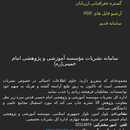
گستره جغرافیایی ارزیابان
آرشیو فایل های PDF
سامانه قدیم
سامانه نشریات مؤسسه آموزشی و پژوهشی امام
خمینی(ره)
مجموعه‌ای که پیش‌رو دارید،‌ حاوی اطلاعات اجمالی در خصوص نشریات
تخصصی است که تاکنون به زیور طبع آراسته گشته و هریک به سهم خود
توانسته‌اند، مخاطبان فرهیخته‌ زیادی را جذب نمایند.
اداره كل نشریات موسسه آموزشی و پژوهشی امام خمینی قدس سره زیر نظر
معاونت پژوهش 18 نشریه چاپ می کند که مورد استقبال مجامع علمی و
دانشگاهی می‌باشد.
نشانی:
قم، بلوار امین، بلوار جمهوری اسلامی، موسسه آموزشی و پژوهشی
امام خمینی قدس سره، طبقه چهارم، اداره كل نشریات تخصصی.
تلفن
:
امور مشتركین
: 32113474