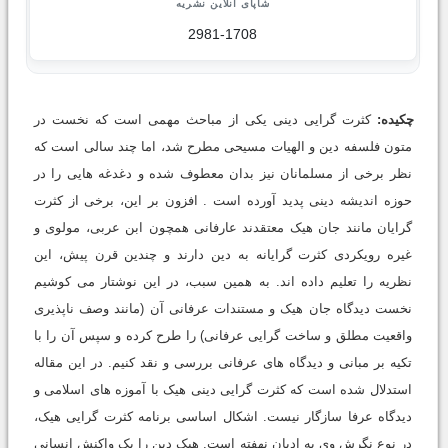
شاپای آنلاین نشریه
2981-1708
چکیده:
کثرت گرایی دینی یکی از مباحث مهمی است که نخست در
متون فلسفه دین و الهیات مسیحی مطرح شد، اما چند سالی است که
نظر برخی از مسلمانان نیز بدان معطوف شده و دغدغه هایی را در
حوزه اندیشه دینی پدید آورده است . افزون بر این، برخی از کثرت
گرایان مانند جان هیک معتقدند عارفانی همچون ابن عربی، مولوی و
غیره رویکردی کثرت گرایانه به دین دارند و چندین قرن پیش، این
نظریه را تعلیم داده اند. به همین سبب، در این نوشتار می کوشیم
نخست دیدگاه جان هیک و مستندات عرفانی آن (مانند وصف ناپذیری
واقعیت مطلق و ساخت گرایی عرفانی) را طرح کرده و سپس آن را با
تکیه بر مبانی و دیدگاه های عرفانی بررسی و نقد کنیم. در این مقاله
استدلال شده است که کثرت گرایی دینی هیک با آموزه های اسلامی و
دیدگاه عرفا سازگار نیست. اشکال اساسی برنامه کثرت گرایی هیک،
در نوع نگرش وی به ادیان نهفته است. هیک دین را یک واکنش انسانی