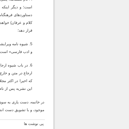
است؛ و دیگر اینکه 
دستاوردهاى فرهنگنام
کلام و عرفان) خواهد
قرار دهد؛
5. شیوه نامه ویرایشى و نگارشى فصلنامه «معارف عقلی» مبتنى بر کتاب
و ادب فارسی» است، 
6. در باب شیوه ارج
ارجاع در متن و خار
که اخیرا در اکثر مجل
این نشریه پس از نام 
در خاتمه، دست یارى به سوى 
موجود، و با تشویق دست اندرک
پى نوشت ها