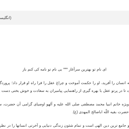
Article data in English (انگلیسی)
اى نام تو بهترین سرآغاز *** بى نام تو نامه کى کنم باز
که انسان را آفرید، او را حکمت آموخت و چراغ عقل را فرا راه او قرار داد؛ پروردگا
 تا در پرتو عقل با بهره گیرى از راهنمایى پیامبران به سعادت و خوش بختى دست یا
به ویژه خاتم انبیا محمد مصطفى صلى الله علیه و آلهو اوصیاى گرامى آن حضرت، 
حضرت بقیه اللّه اباصالح المهدى (ع).
 جامع ترین دین الهى است و تمام شئون زندگى دنیایى و آخرتى انسانها را در نظر د