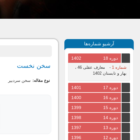
آرشیو شماره‌ها
دوره 18
1402
سخن نخست
شماره 1
-
معارف عقلی 46 ،
بهار و تابستان 1402
نوع مقاله:
سخن سردبیر
دوره 17
1401
دوره 16
1400
دوره 15
1399
دوره 14
1398
دوره 13
1397
دوره 12
1396