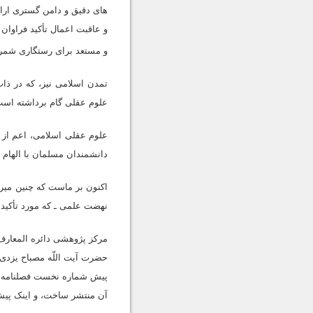
هاى دقیق و دامن گسترى ارائ
و عاقبت اعمال تأکید فراوان 
و مستعد براى رستگارى شمر
تمدن اسلامى نیز، که در ذا
علوم عقلى گام برداشته است
علوم عقلى اسلامى، اعم از 
دانشمندان مسلمان با الهام 
اکنون بر ماست که چنین میراث
نهضت علمى ـ که مورد تأکید 
مرکز پژوهشى دائره المعارف
حضرت آیت اللّه مصباح یزدى
پیش شماره نخست فصلنامه
آن منتشر ساخت، و اینک پیش