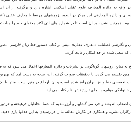
در واقع به
دائره المعارف علوم عقلى اسلامى
اشاره دارد و برگرفته از آن اس
ه اى و دائره المعارفى این مرکز در آینده، پژوهشهاى مرتبط با معارف عقلى (ا
 بود. همچنین نشریه بر آن است تا در شماره هاى آتى اکثر محتواى خود را مباح
دستور خط زبان فارسی
مصوب 
که سعى شده در حد امکان رعایت گردد.
اع به منابع، روشهاى گوناگونى در نشریات و دائره المعارفها اعمال مى شود که به ط
ج متن تقسیم مى گردد. با تحقیقات صورت گرفته، این نتیجه به دست آمد که بهتر
ات تخصصى دنیا و نیز ایران رایج شده است، و آن، ارجاع در متن است، منتها با یک 
خانوادگى مؤلف، به جاى تاریخ نشر، نام کتاب مى آید.
اصحاب اندیشه و خرد مى گشاییم و آرزومندیم که شما مخاطبان فرهیخته و خردورز، با
اران نشریه و همکارى در نگارش مقاله، ما را در رسیدن به این هدفها یارى دهید.