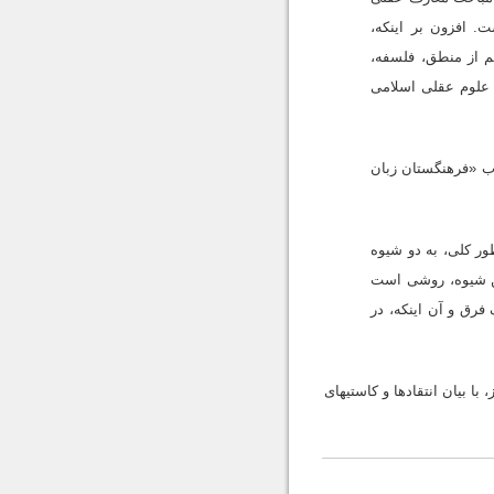
ت. افزون بر اینکه،
عم از منطق، فلسفه،
ث علوم عقلى اسلامى
«فرهنگستان زبان
ور کلى، به دو شیوه
ین شیوه، روشى است
فرق و آن اینکه، در
 بیان انتقادها و کاستیهاى