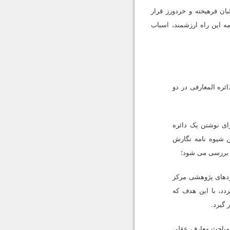
ن فرهیخته و خردورز قرار
امه این راه ارزشمند، اسباب
ئره المعارفى در دو
اى نوشتن یک دائره
 شیوه نامه نگارش
ز بررسى مى شود؛
وردهاى پژوهشى مرکز
دد، با این هدف که
 گیرد.
ه مباحث معارف عقلى