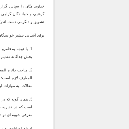
خداوند منّان را سپاس گزا
گرفتیم، و خوانندگان گرامى ض
تشویق و دلگرمى دست اندرکار
براى آشنایى بیشتر خوانندگان 
1. با توجه به قلمر
بخش جداگانه تقدیم مى
2. مباحث دائره ال
المعارف لازم است؛ 
مقالات. به موازات ا
3. همان گونه که در
است که در نشریه قا
معرفى شیوه اى نو در 
4. نام فصلنامه، یع