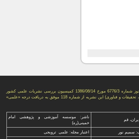
بر اساس مجوز شماره 6776/3 مورخ 1386/08/14 كمیسیون بررسى نشریات علمى كشور
(وزارت علوم، تحقیقات و فناورى) این نشریه از شماره 118 موفق به دریافت درجه «علمى»
ناشر: موسسه آموزشی و پژوهشی امام
یران، قم
خمینی(ره)
: سميم نور
اعتبار مجله: علمی ترویجی