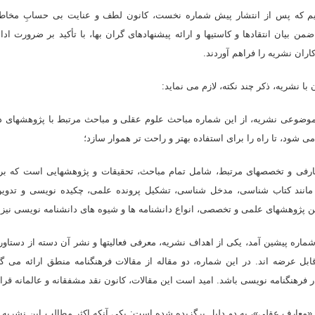
ریم که پس از انتشار پیش شماره نخست، کانون لطف و عنایت بى حسابِ مخاطبا
من بیان انتقادها و کاستیها و ارائه پیشنهادهاى گران بها، با تأکید بر ضرورت اد
ان نشریه را فراهم آوردند.
با نشریه، ذکر چند نکته، لازم مى نماید:
و موضوعى نشریه، از این شماره مباحث علوم عقلى و مباحث مرتبط با پژوهشهاى دا
 شود، تا راه را براى استفاده بهتر و راحت تر هموار سازد؛
معارفى و تخصصهاى مرتبط، شامل تمام مباحث، تحقیقات و پژوهشهایى است که بر
مانند کتاب شناسى، مدخل شناسى، تشکیل پرونده علمى، چکیده نویسى و تدوین
ین پژوهشهاى علمى و تخصصى، انواع دانشنامه ها و شیوه هاى دانشنامه نویسى نی
 شماره پیشین آمد، یکى از اهداف نشریه، معرفى فعالیتها و نشر آن دسته از دستا
بل عرضه اند. در این شماره، دو مقاله از مقالات فرهنگنامه منطق ارائه مى گر
فرهنگنامه نویسى باشد. امید است این مقالات، کانون نقد مشفقانه و عالمانه قرار
نى «معارف عقلی»، به دو دلیل برگزیده شده است: یکى آنکه اکثر مطالب این نشری