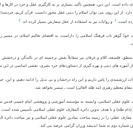
ه داده است. این دین، همچنین تأکید بسیارى بر به کارگیرى عقل و خرد در کارها و
دارد. از این روى، مى توان اسلام را دینى عقل محور دانست. قرآن کریم، خردمندان 
2
1
ده است،
و روایات نیز به استفاده از عقل سفارش بسیار کرده اند.
ت خودْ گوهر ناب فرهنگ اسلامى را داراست، به اقتضاى تعالیم اسلام، در مسیر 
.
منطق، فلسفه، کلام و عرفان نیز متقابلاً نقش برجسته اى در بالندگى و درخشش
از آموزه هاى دینى و بهره گیرى از دستاوردهاى خرد بشرى، نقشى اساسى در این میان
 ارزشمندى را پاس داریم و این راه درخشان و بى بدیل را ادامه دهیم، و این، جز 
مقام معظم رهبرى (مد ظله العالى) است ـ میسر نخواهد شد.
 علوم عقلى اسلامى، وابسته به مؤسسه آموزشى و پژوهشى امام خمینى قدس سره 
 (دام ظله) و با هدف تدوین دائره المعارف علوم عقلى اسلامى تأسیس شده است، 
معارف عقلی
را در زمینه مباحث بنیادین علوم عقلى اسلامى و نیز مباحث دائره ا
 شماره دوم به شما اندیشه ورزان گرامى عرضه مى کند.