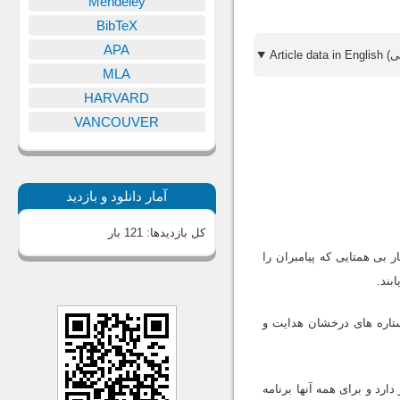
Mendeley
BibTeX
APA
MLA
HARVARD
VANCOUVER
آمار دانلود و بازدید
کل بازدیدها:
121 بار
ر بى همتایى که پیامبران را
بند.
ستاره هاى درخشان هدایت و
ارد و براى همه آنها برنامه