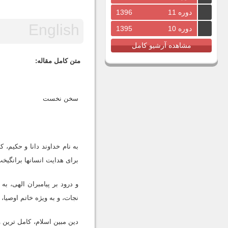
دوره 11
1396
دوره 10
1395
مشاهده آرشیو کامل
متن کامل مقاله:
سخن نخست
به نام خداوند دانا و حکیم، 
براى هدایت انسانها برانگیخت
و درود بر پیامبران الهى، 
نجات، و به ویژه خاتم اوصیا، 
دین مبین اسلام، کامل ترین و