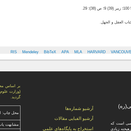
S
RIS
Mendeley
BibTeX
APA
MLA
HARVARD
VANCOUV
گردید.
(ره)
آرشیو شماره‌ها
محل چاپ: ا
آرشیو الفبایی مقالات
صصی است که
مشابهت ياب
استخراج به پایگاه‌های علمی
یخته‌ زیادی