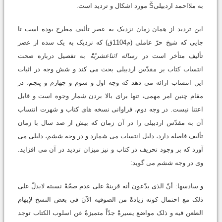
به ملااحمد اردبیلیŠ مورد اشکال و تردید است.
این تردید از همان زمان نزدیک به عصر تألیف مطرح بوده است تا
جایی که شیخ حرّ عاملی (م1104ق) که نزدیک به یک سده از عصر
تألیف متأخر است در
رساله اثناعشریّهْْ
به تفصیل درباره صحت
انتساب کتاب بر مقدّس اردبیلی بحث می کند و شش وجه در اثبات
این انتساب ارائه می دهد که وجه اول و سوم و چهارم و پنجم، در
مقام چنین امر مهمی، تنها برای بالا بردن شمار وجوه است و قابل
اعتنا نیست. در وجه دوم، فراوانی نسخه های کتاب و شهرت انتساب
آن به مقدّس اردبیلی را در آن زمان که بیش از صد سال با زمان
تألیف فاصله دارد، دلیل انتساب می شمارد و در وجه ششم، دلیلی می
آورد که بر وجود تحریف در کتاب و نیز میزان تردید در آن می افزاید.
وی در وجه ششم می گوید:
و سادسها: أنّ الذی یدّعون أنه قرینهْْ علی عدم صحّهْْ نسبته لایدلّ علی
ذلک مع احتمال کونه زیادهْْ من الصوفیه الآنَ فی بعض النسخ لإیهام
الطعن فیه و ذلک مواضع یسیرهْْ جدّاً متمیزهْْ عن اسلوب الکتاب توجد