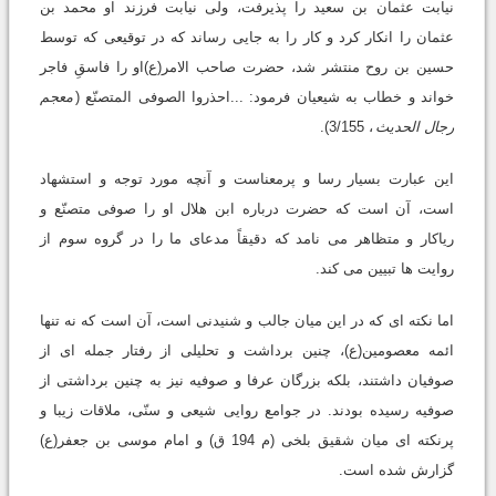
نیابت عثمان بن سعید را پذیرفت، ولی نیابت فرزند او محمد بن
عثمان را انکار کرد و کار را به جایی رساند که در توقیعی که توسط
حسین بن روح منتشر شد، حضرت صاحب الامر(ع)او را فاسقِ فاجر
خواند و خطاب به شیعیان فرمود: ...احذروا الصوفی المتصنّع (
معجم
رجال الحدیث
، 3/155).
این عبارت بسیار رسا و پرمعناست و آنچه مورد توجه و استشهاد
است، آن است که حضرت درباره ابن هلال او را صوفی متصنّع و
ریاکار و متظاهر می نامد که دقیقاً مدعای ما را در گروه سوم از
روایت ها تبیین می کند.
اما نکته ای که در این میان جالب و شنیدنی است، آن است که نه تنها
ائمه معصومین(ع)، چنین برداشت و تحلیلی از رفتار جمله ای از
صوفیان داشتند، بلکه بزرگان عرفا و صوفیه نیز به چنین برداشتی از
صوفیه رسیده بودند. در جوامع روایی شیعی و سنّی، ملاقات زیبا و
پرنکته ای میان شقیق بلخی (م 194 ق) و امام موسی بن جعفر(ع)
گزارش شده است.