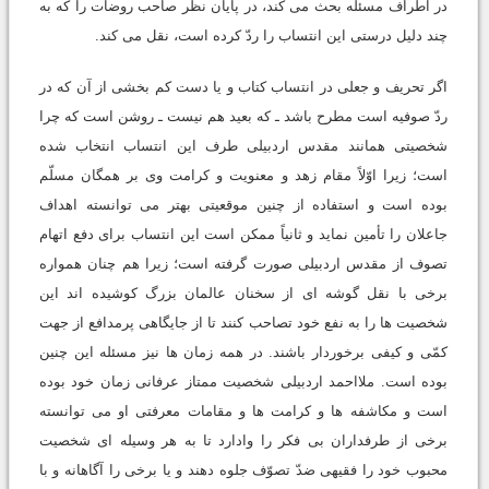
در اطراف مسئله بحث می کند، در پایان نظر صاحب روضات را که به
چند دلیل درستی این انتساب را ردّ کرده است، نقل می کند.
اگر تحریف و جعلی در انتساب کتاب و یا دست کم بخشی از آن که در
ردّ صوفیه است مطرح باشد ـ که بعید هم نیست ـ روشن است که چرا
شخصیتی همانند مقدس اردبیلی طرف این انتساب انتخاب شده
است؛ زیرا اوّلاً مقام زهد و معنویت و کرامت وی بر همگان مسلّم
بوده است و استفاده از چنین موقعیتی بهتر می توانسته اهداف
جاعلان را تأمین نماید و ثانیاً ممکن است این انتساب برای دفع اتهام
تصوف از مقدس اردبیلی صورت گرفته است؛ زیرا هم چنان همواره
برخی با نقل گوشه ای از سخنان عالمان بزرگ کوشیده اند این
شخصیت ها را به نفع خود تصاحب کنند تا از جایگاهی پرمدافع از جهت
کمّی و کیفی برخوردار باشند. در همه زمان ها نیز مسئله این چنین
بوده است. ملااحمد اردبیلی شخصیت ممتاز عرفانی زمان خود بوده
است و مکاشفه ها و کرامت ها و مقامات معرفتی او می توانسته
برخی از طرفداران بی فکر را وادارد تا به هر وسیله ای شخصیت
محبوب خود را فقیهی ضدّ تصوّف جلوه دهند و یا برخی را آگاهانه و با