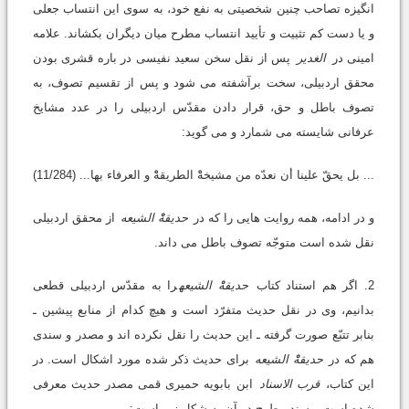
انگیزه تصاحب چنین شخصیتی به نفع خود، به سوی این انتساب جعلی
و یا دست کم تثبیت و تأیید انتساب مطرح میان دیگران بکشاند. علامه
امینی در
الغدیر
پس از نقل سخن سعید نفیسی در باره قشری بودن
محقق اردبیلی، سخت برآشفته می شود و پس از تقسیم تصوف، به
تصوف باطل و حق، قرار دادن مقدّس اردبیلی را در عدد مشایخ
عرفانی شایسته می شمارد و می گوید:
... بل یحقّ علینا أن نعدّه من مشیخهْْ الطریقهْْ و العرفاء بها... (11/284)
و در ادامه، همه روایت هایی را که در
حدیقهْْ الشیعه
از محقق اردبیلی
نقل شده است متوجّه تصوف باطل می داند.
2. اگر هم استناد کتاب
حدیقهْْ الشیعه
را به مقدّس اردبیلی قطعی
بدانیم، وی در نقل حدیث متفرّد است و هیچ کدام از منابع پیشین ـ
بنابر تتبّع صورت گرفته ـ این حدیث را نقل نکرده اند و مصدر و سندی
هم که در
حدیقهْْ الشیعه
برای حدیث ذکر شده مورد اشکال است. در
این کتاب،
قرب الاسناد
ابن بابویه حمیری قمی مصدر حدیث معرفی
شده است و سند مطرح در آن به شکل زیر است: