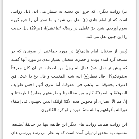
ب) روایت دیگری که جزو این دسته به شمار می آید، ذیل روایتی
است که از امام هادی (ع) نقل می شود و ما صدر آن را جزو گروه
سوم آوردیم. شیخ حرّ عاملی در
رساله اثناعشریّهْْ
(ص29) ذیل حدیث
را این چنین نقل می کند:
(پس از سخنان امام هادی(ع) در مورد جماعتی از صوفیان که در
مسجد گرد آمده بودند و حضرت سخنان بسیار تندی در مورد آنها گفتند
که پیش تر نقل شد) فقال له رجلٌ من اصحابه «و ان کان معرفتاً
بحقوقکم؟!» قال فنظر(ع) الیه شبه المغضب و قال دع ذا عنک، مَن
اعترف بحقوقنا لم یذهب فی عقوقنا، أما تدری أنّهم اخس طوایف
الصوفیّهْْ و الصوفیّهْْ کلهم من مخالفونا و طریقتهم مغایرهْْ لطریقتنا و
إنْ هم الا
نصاری أو مجوس هذه الأمّهْْ اولئک الذین یجهدون فی إطفاء
نورالله بأفواههم و الله متم
نوره و لو کره الکافرون.
این روایت همانند روایت های دیگر این طایفه تنها در
حدیقهْْ الشیعه
منسوب به محقق اردبیلی آمده است که به نظر می رسد بررسی های