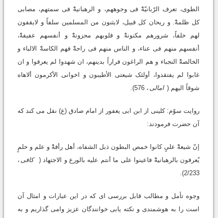
الطوی، تعرف الرّبانیّهْْ فی وجوههم، و الرهبانیهْْ فی سمتهم، مصابی
کل ظلمهْْ. و ریحان کل قبیل، لایثنون من المسلمین سلفاً و لایقفون
لهم خلفاً، شرورهم مکنونهْْ و قلوبهم محزونهْْ و أنفسهم عفیفهْْ،
أنفسهم منهم فی عناء، و الناس منهم فی راحهْْ فهم الکاسهْْ الالباء و
الخالصهْْ النجباء و هم الراغون فراراً بدینهم، ان شهدوا لم یعرفوا و ان
غابوا لم یفتقدوا، أولئک شیعتی الأطیبون و اخوانی الأکرمون ألاهاه
شوقاً الیهم (
امالی
، 576).
روایت سوّم: کلینی از ابن ابی یعفور از امام صادق (ع) نقل می کند که
آن حضرت فرمودند:
إنّ شیعهْْ علیٍ کانوا خمص البطون ذبل الشفاه، أهل رأفهْْ و علم و حلمٍ
یٌعرفون بالرهبانیهْْ فاعینوا علی ما أنتم علیه بالورع و الاجتهاد (
کافی
،
2/233).
وجوه تأمل و مطالب قابل بررسی ای که در این عبارات و امثال آن
است را به هوشمندی و نکته یابی خوانندگان عزیز وامی گذاریم و به