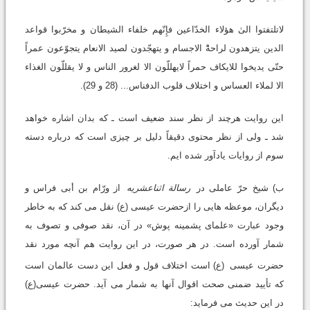
لاتلتفتوا الیٰ هؤلاء الخدّاعین فإِنّهم خلفاء الشیطان و مخرّبوا قواعد
الدین یتزهدون لراحهْْ الاجسام و یتهجّدون لصید الانعام یتجوّعون عمراً
حتّی یدیخوا للایکاف حمراً لایهللّون الا لغرور الناس و لا یقللّون الغذاء
الا لملاء العساس و اختلاف قلوب الدفناس... (28 و 29).
این روایت هرچند از نظر سند ضعیف است ـ که بدان اشاره خواهد
شد ـ ولی از نظر محتوی دقیقاً دلیل بر چیزی است که درباره دسته
سوم از روایات یادآور شده ایم.
ب) شیخ حرّ عاملی در
رسالة اثناعشریه
از ورّام بن أبی فراس و
دیگران، موعظه هایی را ازحضرت عیسی (ع) نقل می کند که به خاطر
وجود عبارت «علمای پشمینه پوش» در آن، نقد صوفی و تصوف به
شمار آورده است. در هر صورت، در این روایت هم آنچه مورد نقد
حضرت عیسی
(ع) است اختلاف قول و فعل این دست عالمان است
که تأیید ضمنی صحت اقوال آنها به شمار می آید. حضرت عیسی(ع)
در این حدیث می فرماید: