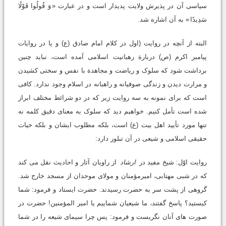
سیاسی آن در پذیرش ولایت پدیدار است و در عبارت «
وَ قُولُوا قَوْلًا
سَدِیدًا
» به آن اشاره شد.
البته از آنچه در روایت (اول در کلام امام صادق (ع) و یا در روایات
پیامبر اکرم (ص) دربارة رهبانیت اسلامی آمده است، نباید چنین
برداشت شود که سلوک و ریاضت و مجاهدة با نفس و سختی کشیدن
و مرارت دیدن و زندگی صوفیانه و راهبانه در اسلام وجود ندارد. کافی
است که برای نمونه به سه روایت زیر که در دو شرائط مختلف ابراز
شده است تأمل کنیم. خواهیم دید که سلوک به معنای دقیق کلمه نه
تنها مورد تأیید اهل بیت (ع) است، بلکه مطلوب ایشان و بلکه حیات
حقیقی اسلامی و شیعی در آن تبلور دارد:
روایت اوّل: شیخ مفید در
ارشاد
از راویان آثار و احادیث نقل می کند
که در شبی مهتابی، امیرمؤمنان و مولای موحدان از مسجد خارج شد.
گروهی از پشت سر به حضرت رسیدند. حضرت ایستاد و فرمود: شما
کیستید؟ پاسخ گفتند، ما شیعیان شماییم یا امیر المؤمنین! حضرت در
صورت های آنان نگریست و فرمود: پس چرا سیمای شیعه را در شما