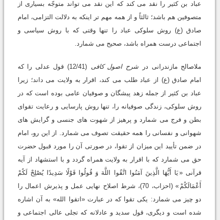
عباد بن کثیر را نقد می کند که این نقد می تواند متوجّه بسیاری از
متصوفین هم باشد؛ ثالثاً و از همه مهم تر اینکه به دلالت التزامی، امام
صادق (ع) روش سلوکی عباد را تنها وقتی که با روش سیاسی و
اجتماعی درست همراه باشد، صحیح می شمارد.
ملاصالح مازندرانی در
شرح اصول کافی
(12/41) قول عدلی را که
امام صادق (ع) از عباد طلب می کند، اقرار به ولایت می داند؛ زیرا
عباد بن کثیر از جمله زهد پیشگان و صوفیان عامی بوده است که در
روش سلوکی، زندگی صوفیانه را، تنها روش پارسایی و رعایت تقوای
بطن و فرج می شمارد و پرهیز از شهوت های جنسی و گرایش های
شهوانی و نفسانی را همه حقیقت تصوف می شمارد. از این رو، امام
در ضمن تأیید این میزان از تقوا، در صورتی آن را مورد قبول حضرت
حق می شمارد که با اقرار به ولایت همراه گردد و با استشهاد از آیه
قرآنی «
یَا أَیُّهَا الَّذِینَ آمَنُوا اتَّقُوا اللَّهَ وَ قُولُوا قَوْلًا سَدِیدًا یُصْلِحْ لَکُمْ
أَعْمَالَکُمْ
» (احزاب، 70)، شرط اصلاح نهایی عمل و پذیرش اعمال را
دو چیز می شمارد: یکی تقوا که در عبارت «اتقوا الله» به آن اشاره
شده است و دیگری، قول سدید و عادلانه که تجلی عالی اجتماعی و