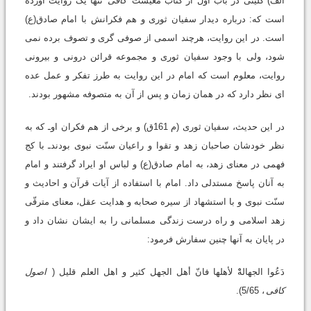
الف) کلینی در باب اول از کتاب معیشت
کافی
تنها یک روایت آورده
است که: درباره دیدار سفیان ثوری و هم فکرانش با امام صادق(ع)
است. در این روایت، هرچند اسمی از صوفی گری و تصوف برده نمی
شود، ولی با وجود سفیان ثوری و مجموعه قرائن درونی و بیرونی
روایت، معلوم است که امام در این روایت به طرز تفکر و عمل عده
ای نظر دارد که در همان زمان و پس از آن به متصوفه مشهور بودند.
در این حدیث، سفیان ثوری (م 161ق) و برخی از هم فکران اوـ که به
نظر خودشان صاحبان زهد و تقوا و راعیان سنّت نبوی بودندـ با کج
فهمی در معنای زهد، به امام صادق(ع) و لباس او ایراد گرفتند و امام
به آنان پاسخ مستدلی داد. امام با استفاده از آیات قرآن و احادیث و
سنّت نبوی و با استشهاد از سیره صحابه و هدایت عقل، معنای مترقّی
زهد اسلامی و راه درست زندگی مسلمانی را به ایشان نشان داد و
در پایان به آنها چنین سفارش فرمود:
دَعُوا الجهالهْْ لأهلها فانّ أهل الجهل کثیر و اهل العلم قلیل (
اصول
کافی
، 5/65).