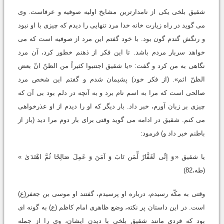
شقیق بلخی یکی از نامدارترین مشایخ اولیه صوفیه و عرفاست. وی
می گوید در راه زیارت خانه خدا مرد تنهایی را دیدم که چیزی با او نبود
و رنگش گندم گون بود. با خود گفتم این مرد از صوفیه است که می
خواهد سربار مردم باشد. تا این فکر از ذهنم خطور کرد، آن مرد
نگاهی به من کرد و گفت: «یا شقیق اجتنبوا کثیراً من الظنّ انّ بعض
الظنّ اثم». (از فکر خود) پشیمان شدم و گفتم این شخص مرد
صالحی است که مرا به اسم نام برد و به آنچه در دلم بود بی آن که
چیزی بر زبان آورم، خبر داد. بار دیگر که او را دیدم از او عذرخواهی
می کنم. شقیق در ادامه می گوید وقتی برای بار دوم مرا دید (باز از
باطنم خبر داد و) فرمود:
یا شقیق «
وَ إنِّی لَغَفَّارٌ لِّمَن تَابَ وَ آمَنَ وَ عَمِلَ صَالِحًا ثُمَّ اهْتَدَ
یٰ »
(طه،82)
وقتی به مکّه رسیدم، درباره او پرسیدم، گفتند او موسی بن جعفر(ع)
است. در این داستان پر نکته، وضع ظاهری امام کاظم (ع) به گونه ای
بود که فردی مانند شقیق بلخی با دیدن ایشان، وی را از جمله