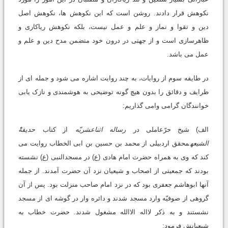
نکوهش قرار دادند. روشن است که این نکوهش ها، نکوهش اصل
دین و تقوا و نماز و علم و عمل نیست، بلکه نکوهش ریاکاری و
ظاهرسازی است و از جهتی در درون خود متضمن مدح دین و علم و
عمل می باشد.
در طایفه سوم از روایات، به چند روایت اشاره می شود و جمله ای از
ظرایف و دقائق را بدون هیچ گونه توضیحی به هوشمندی و نازک یابی
خوانندگان گرامی وامی گذاریم:
الف) شیخ حرّعاملی در
رساله اثناعشریّه
از کتاب
حدیقهْْ
الشیعه
محقق اردبیلی از محمد بن حسین بن ابی الخطاب روایت می
کند که وی به همراه حضرت امام هادی (ع) در مسجدالنبی (ع) نشسته
بودند که جمعیتی از اصحاب و شیعیان نزد آن حضرت آمدند. از جمله
آنها ابوهاشم جعفری بود که در نزد امام صاحب منزلت بود. پس از آن
گروهی از صوفیّه وارد مسجد شدند و دائره وار در گوشه ای از مسجد
نشستند و به ذکر لااله الاالله مشغول شدند. حضرت خطاب به
شیعیانش فرمود: