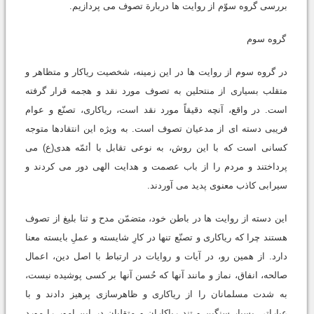
بررسی گروه سوّم از روایت ها دربارة تصوف می پردازیم.
گروه سوم
در گروه سوم از روایت ها در این زمینه، شخصیت ریاکار و متظاهر و
متقلب بسیاری از منتحلین به تصوف مورد نقد و هجمه قرار گرفته
است. در واقع، آنچه دقیقاً مورد نقد است، ریاکاری، تصنّع و عوام
فریبی دسته ای از مدعیان تصوف است. به ویژه این انتقادها متوجه
کسانی است که با این روش، به نوعی تقابل با أئمّه هدی(ع) می
پرداختند و مردم را از باب عصمت و هدایت الهی دور می کردند و
سیرابی کاذب معنوی پدید می آوردند.
این دسته از روایت ها در باطن خود، متضمّن مدح و ثنا بلیغ از تصوف
هستند چرا که ریاکاری و تصنّع تنها در کارِ شایسته و عملِ بایسته معنا
دارد. از همین رو، در آیات و روایات در ارتباط با اصل دین، اعمال
صالحه، انفاق، نماز و مانند آنها که حُسن آنها بر کسی پوشیده نیست،
به شدت مسلمانان را از ریاکاری و ظاهرسازی پرهیز دادند و با
عباراتی بسیار سنگین و تند ریاکاران و متقلبان در این امور را مورد