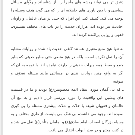
دقیق تر می تواند ریشه های ماجرا را باز شناساند و ردّپای مسائل
سیاسی و یا دین باوری های جاهلانه ای را که می گوید هدف وسیله را
توجیه می کند، کشف کند. این افراد که حتی در میان عالمان و راویان
احادیث نیز بوده اند، هزاران حدیث را در باب های مختلف تفسیری،
فقهی و روایی پراکنده کرده اند.
نه تنها هیچ منبع معتبری همانند
کافی
حدیث یاد شده و روایات مشابه
آن، را نقل نکرده است، بلکه در هیچ منبعی حتی منابع حدیثی که بنابر
جمع و ضبط همه میراث حدیثی را دارند، نیامده اند. با توجه به آن که
اگر به واقع چنین روایات تندی در مسائلی مانند مسئله تصوّف و
صوفیه
ـ که بی گمان مورد انتقاد ائمه معصومین(ع) بودند و ما در قسمت
های پیشین این واقعیت را مورد بررسی قرار دادیم و به تبع آن
عالمان و فقیهان شیعه با حدّت و شدّت بیشتری مسئله را پی گیری
نموده اندـ وجود می داشت، بی شک می بایست از طرق مختلف و به
وسیله بزرگان اصحاب امام صادق(ع) و امامان متأخر(ع) نقل می شد و
در کتب معتبر و در صدر ابواب انتقال می یافت.