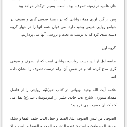
های علمیه در زمینه تصوف، بوده است، بسیار اثرگذار خواهد بود.
پس از گرد آوری همة روایاتی که در زمینة صوفی گری و تصوف در
جوامع روایی شیعی وجود دارد، می توان همة آنها را در چهار گروه
دسته بندی کرد که به ترتیب به بحث و بررسی آنها می پردازیم.
گروه اول
طایفه اول از این دست روایات، روایاتی است که از تصوف و صوفی
گری مدح کرده اند و در ضمنِ آن، راه درست تصوف را نشان داده
اند.
علامه آیت الله وحید بهبهانی در کتاب
خیراتیّه
روایتی را از فاضل
مقداد سیوری، شارح
باب حادی عشر
از امیرمؤمنان علی(ع) نقل می
کند که آن حضرت می فرماید:
الصوفی من لبس الصوف علیٰ الصفا و جعل الدنیا خلف القفا و سلک
طریق المصطفیٰ و استویٰ عنده الذهب و الحجر و الفضهْْ و المدر و الا