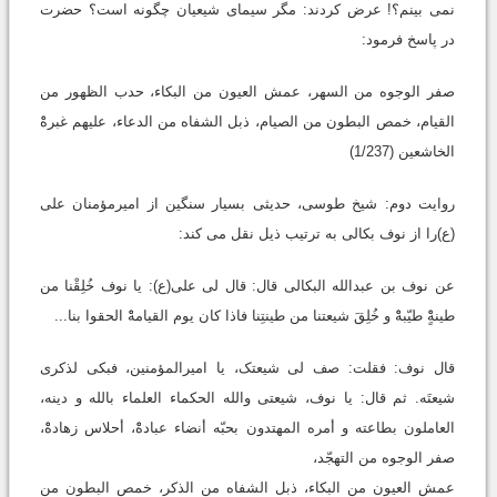
نمی بینم؟! عرض کردند: مگر سیمای شیعیان چگونه است؟ حضرت
در پاسخ فرمود:
صفر الوجوه من السهر، عمش العیون من البکاء، حدب الظهور من
القیام، خمص البطون من الصیام، ذبل الشفاه من الدعاء، علیهم غبرهْْ
الخاشعین (1/237)
روایت دوم: شیخ طوسی، حدیثی بسیار سنگین از امیرمؤمنان علی
(ع)را از نوف بکالی به ترتیب ذیل نقل می کند:
عن نوف بن عبدالله البکالی قال: قال لی علی(ع): یا نوف خُلِقْنا من
طینهٍْْ طیّبهْْ و خُلِقَ شیعتنا من طینتِنا فاذا کان یوم القیامهْْ الحقوا بنا...
قال نوف: فقلت: صف لی شیعتک، یا امیرالمؤمنین، فبکی لذکری
شیعتَه. ثم قال: یا نوف، شیعتی والله الحکماء العلماء بالله و دینه،
العاملون بطاعته و أمره المهتدون بحبّه أنضاء عبادهْْ، أحلاس زهادهْْ،
صفر الوجوه من التهجّد،
عمش العیون من البکاء، ذبل الشفاه من الذکر، خمص البطون من