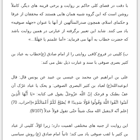
با دقت در فضای کلی حاکم بر روایت و برخی قرینه های دیگر، کاملاً
روشن است که این گروه شبیه همان هایی هستند که محققان از عرفا
و حکمای اسلام، همچون صدرالمتألهین از آنها با عنوان «جهله صوفیه»
یاد می کنند. شاید این تعبیر برگرفته از عبارتی در همین روایت باشد
که حضرت خطاب به آنها می فرماید: «أما علمتم یا جَهَلَهْْ...»
ب) کلینی در
فروع کافی
روایتی را از امام صادق (ع)خطاب به عباد بن
کثیر بصری صوفی با سند و عبارت ذیل نقل می کند:
علی بن ابراهیم عن محمد بن عیسی بن عبید عن یونس قال: قال
ابوعبدالله(ع) لعباد بن کثیر البصری الصوفی: و یحک یا عباد غرّک أن
عفّ بطنک و فرجک إنّ اللّه عزّوجلّ یقول فی کتابه: «یَا أَیُّهَا الَّذِینَ
آمَنُوا اتَّقُوا اللَّهَ وَقُولُوا قَوْلًا سَدِیدًا #
یُصْلِحْ لَکُمْ أَعْمَالَکُمْ
»(احزاب، 70)
إعلم أنّه لایتقبل الله منک شیئاً حتّی تقول قولاً عدلاً (8/107).
این روایت از جنبه های مختلفی اهمیت دارد؛ زیرا اوّلاً، کلینی از عباد
بن کثیر با لقب صوفی یاد می کند؛ ثانیاً امام صادق (ع) روش سیاسی