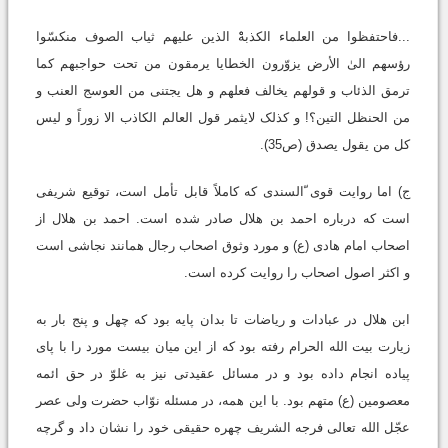
...فاحتفظوا من العلماء الکذبهْْ الذین علیهم ثیاب الصوف منکسّوا
رؤسهم الیٰ الأرض یزوّرون الخطایا یرمقون من تحت حواجبهم کما
ترمق الذئاب و قولهم یخالف فعلهم و هل یجتنی من العوسج العنب و
من الحنظل التین؟! و کذلک لایثمر قول العالم الکاذب الا زوراً و لیس
کل من یقول یصدق (ص35).
ج) اما روایت قوی ّالسندی که کاملاً قابل تأمل است، توقیع شریفی
است که درباره احمد بن هلال صادر شده است. احمد بن هلال از
اصحاب امام هادی (ع) و مورد وثوق اصحاب رجال همانند نجاشی است
و اکثر اصول اصحاب را روایت کرده است.
ابن هلال در عبادات و ریاضات تا بدان پایه بود که چهل و پنج بار به
زیارت بیت الله الحرام رفته بود که از این میان بیست مورد را با پای
پیاده انجام داده بود و در مسائل عقیدتی نیز به غلوّ در حق ائمه
معصومین (ع) متهم بود. با این همه، در مسئله نوّاب حضرت ولی عصر
عجّل الله تعالی فرجه الشریف چهره حقیقی خود را نشان داد و گرچه