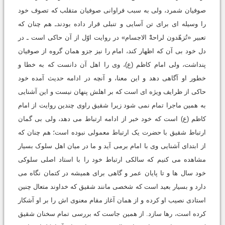
صوفیان شمرد، ولی به سبب فراوانی صوفیان متقلب که تصوف خود
را وسیله ای برای تن آسایی و تنبلی قرار داده بودندـ هم چنان که
تعبیر «تُزهّدون لراحهْْ الاجسام» در روایت اوّل از آن حاکی است ـ در
دل خود بی آن که اظهار کند، امام را نیز جزو همان گروه از صوفیان
پنداشت، ولی امام کاظم (ع)، وی را اهل آن دانست که به خطا و
خطور او آگاهی دهد و این معنا، و آنچه در ادامه حدیث آمده خود
حاکی از ظرایف ویژه ای است که بر اهلش پنهان نیست و این آشنایی
به همین ماجرا تمام نمی شود زیرا شقیق راوی چندین روایت از امام
کاظم (ع) است که خود خبر از ادامه ارتباط می دهد، ولی بی گمان
ارتباط شقیق با حضرت یک ارتباط معمولی نبوده است؛ هم چنان که
از ابتدای آشنایی وی با امام برمی آید و ما در میان اهل سلوک بسیار
مشاهده می کنیم که سالکی ارتباط خود را با استاد اصلی سلوکی
خود سال ها و تا پایان عمر و گاهی برای همیشه در کتمان نگاه می
دارد و بسیار بعید است که شخصی مانند شقیق که خداوند متعال چنین
استادی نصیب او کرده و از همان آغاز مقام معنوی اش را بر او آشکار
کرده است، رها سازد. از همین جاست که بررسی تمام سخنان شقیق