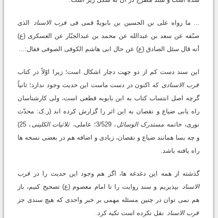
... ما رواه علی بن الحسین بن بابویهْْ قمی فی
قرب الاسناد
الذی
صنّفه عن سعد بن عبدالله عن محمد بن عبدالجبّار عن العسکری (ع)
أنه قال سئل الصادق (ع) عن حال ابی هاشم الکوفی الصوفی فقال:...
این سند دست کم از دو جهت دچار اشکال است؛ زیرا اوّلاً در کتاب
قرب الاسنادی
که اکنون در دست ماست این حدیث وجود ندارد؛ ثانیاً
گرچه اصل انتساب کتاب به ابن بابویه قطعی است، ولی کارشناسان
راه یابی ضیاع و نقصان به این اثر را گزارش کرده اند (ر.ک: محدّث
نوری، خاتمه
مستدرک الوسائل
، 3/529؛ عاملی،
ثلاثیات الکلینی
، 25)
و چه بسا همانند ضیاع و نقصان، زیادی و اضافه هم در بعضی نسخه ها
راه یافته باشد.
گذشته از همه این دغدغه ها، اگر هم وجود این حدیث را در
قرب
الاسناد
بپذیریم و سند روایت را تا امام معصوم (ع) تصحیح کنیم، باز
هم نمی توان در چنین مسئله مهمی بر خبر واحدی که هیچ سندی جز
قرب الاسناد
نقل نکرده است تکیه کرد.