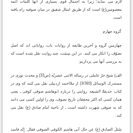
لازم می نماید؛ زیرا به احتمال قوی بسیاری از آنها کلمات ائمه
معصومین(ع) است که از طریق امثال شقیق در میان صوفیه راه یافته
است.
گروه چهارم
چهارمین گروه و آخرین طایفه از روایات باب، روایاتی اند که اصل
تصوّف را انکار می کنند. در این سِمَت، چند روایت نقل شده است که
به بررسی آنها می پردازیم:
الف) شیخ حرّ عاملی در رساله الاثنی عشریّه (ص33) و محدث نوری در
مستدرک الوسائل (3/393) از ملااحمد اردبیلی نقل می کنند که وی در
کتاب
حدیقهْْ الشیعه
روایتی را درباره ابوهاشم صوفی کوفی ـ یعنی
همان کسی که اکثر محققان تاریخ تصوف، وی را اولین کسی می دانند
که به صوفی شهرت داشته است ـ از ناحیه امام صادق (ع) نقل می
کند:
سُئلَ الصادق (ع) عن حال أبی هاشم الکوفی الصوفی فقال: إِنّه فاسد