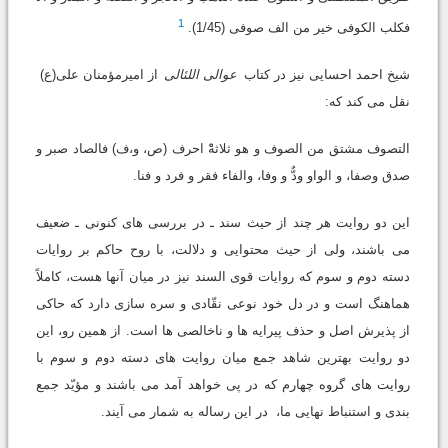
1
فکلب الکوفی خیر من الف صوفی (1/45).
شیخ احمد احسایی نیز در کتاب
عوالی اللئالی
از امیرمؤمنان علی(ع)
نقل می کند که:
التصوف مشتق من الصوف و هو ثلاثهْْ احرف (ص، و،ف) فالصاد صبر و
صدق وصفا، و الواو ودٌّ و وفا، والفاء فقر و فرد و فنا.
این دو روایت هر چند از حیث سند ـ در بررسی های کنونی ـ ضعیف
می باشند، ولی از حیث محتوایی و دلالت، با روح حاکم بر روایات
دسته دوم و سوم که روایات قوی السند نیز در میان آنها هست، کاملاً
هماهنگ است و در دل خود نوعی نقّادی و سره سازی دارد که حاکی
از پذیرش اصل و حذف پیرایه ها و ناخالصی ها است. از همین رو، این
دو روایت بهترین شاهد جمع میان روایت های دسته دوم و سوم با
روایت های گروه چهارم که در پی خواهد آمد می باشند و مؤیّد جمع
بندی و استنباط نهایی ما، در این رساله به شمار می آیند.