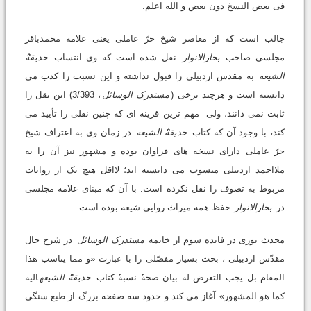
فی بعض النسخ دون بعض و الله اعلم.
جالب است که از معاصر شیخ حرّ عاملی یعنی علامه محمدباقر
مجلسی صاحب
بحارالانوار
نقل شده است که وی انتساب
حدیقهْْ
الشیعه
به مقدس اردبیلی را قبول نداشته و این نسبت را کذب می
دانسته است و هرچند برخی (
مستدرک الوسائل
، 3/393) این نقل را
ثابت نمی دانند، ولی مهم ترین قرینه ای که چنین نقلی را تأیید می
کند، با وجود آن که کتاب
حدیقهْْ الشیعه
در زمان وی به اعتراف شیخ
حرّ عاملی دارای نسخه های فراوان بوده و مشهور نیز آن را به
ملااحمد اردبیلی منسوب می دانسته اند؛ لااقل هیچ یک از روایات
مربوط به تصوف را نقل نکرده است. با آن که مبنای علامه مجلسی
در
بحارالانوار
حفظ همه میراث روایی شیعه بوده است.
محدث نوری در فایده سوم از خاتمه
مستدرک الوسائل
در شرح حال
مقدّس اردبیلی ، بحث بسیار مفصّلی را با عبارت «و مما یناسب هذا
المقام بل یجب التعرض له بیان صحهْْ نسبهْْ کتاب
حدیقهْْ الشیعه
الیه
کما هو المشهور» آغاز می کند و حدود سه صفحه بزرگ از طبع سنگی