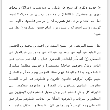
ج) حدیث دیگری که شیخ حرّ عاملی
در اثناعشریه
(ص33) و محدّث
نوری در
مستدرک
(11/380) از ملااحمد اردبیلی در
حدیقهْْ الشیعه
نقل می کنند و برخی نیز همواره آن را بر سر فیلسوفان الهی می
کوبند، روایتی است که با سند زیر از امام حسن عسکری(ع) نقل می
شود:
نقل السید المرتضی عن الشیخ المفید عن احمد بن محمد بن الحسین
بن الولید عن أبیه عن سعد بن عبدالله عن محمد بن عبدالجبار عن
العسکری(ع) أنه کلّم أباهاشم الجعفری فقال یا أباهاشم سیأتی علی
الناس زمانٌ وجوههم ضاحکهْْ مستبشرهْْ و قولبهم مظلمهْْ منکدرهْْ،
السّنهْْ فیهم بدعهْْ و البدعهْْ فیهم سنّهْْ، المؤمن بینهم محقّر و الفاسق
بینهم مؤّقر، أمراؤهم جاهلون جائرون و علماؤهم فی ابواب الظلمهْْ
سائرون، اغنیائهم یسرقون زاد الفقراء و اصاغرهم یتقدّمون علی
الکبراء، کل جاهلٍ عندهم خبیر و کل محیل عندهم فقیر، لایمیّزون بین
المخلص و المرتاب و لایعرفون الضأنً من الذئاب، علماؤهم شرار خلق
الله علی وجه الارض لأنهم یمیلون الیٰ الفلسفهْْ و التصوّف و ایم الله