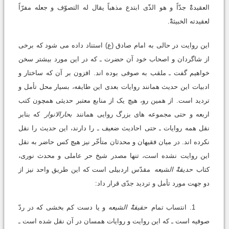
العقیدهْْ جدّاً و هو الذّی ابتدع مذهباً یقال له التصوّف و جعله مفرّاً
لعقیدته الخبیثهْْ.
این روایت در حالی به امام صادق (ع) استناد داده می شود که برخی
از شاگردان و اصحاب خود آن حضرت ـ که در این مورد بیشتر سخن
خواهیم گفت ـ ملقب به صوفی بوده اند. افزون بر آن که ساختار و
ادبیات این حدیث همانند روایات بعدی این طایفه، بسیار محل تأمل و
تردید است. از همین رو، هیچ یک از منابع معتبر حدیثی همچون کتب
اربعه و حتی مجموعه های بزرگ روایی همانند
بحارالانوار
که بنابر
نقل همه روایات ـ حتی احادیث ضعیف ـ را دارند، این حدیث را نقل
نکرده اند. در میان فقیهان و محدثان متأخّر نیز هیچ کس حاضر به نقل
این روایت نشده است، تنها مصدر شیخ حر عاملی و محدث نوری،
کتاب
حدیقهْْ الشیعه
مقدّس اردبیلی است که این طریق واحد نیز از
دو جهت مورد تأمل و تردید جدّی قرار داد:
1. انتساب تمام
حقیقهْْ الشیعه
و یا دست کم بخشی که در ردّ
صوفیه است ـ که این روایت و روایات همسان در آن نقل شده است ـ