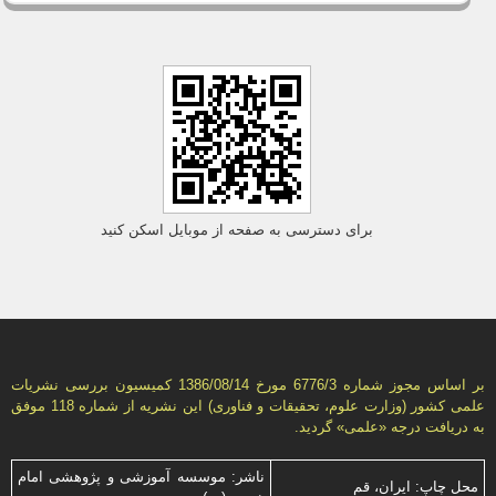
برای دسترسی به صفحه از موبایل اسکن کنید
بر اساس مجوز شماره 6776/3 مورخ 1386/08/14 كمیسیون بررسى نشریات
علمى كشور (وزارت علوم، تحقیقات و فناورى) این نشریه از شماره 118 موفق
به دریافت درجه «علمى» گردید.
ناشر: موسسه آموزشی و پژوهشی امام
محل چاپ: ایران، قم