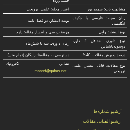
خمینی(ره)
مشابهت ياب: سميم نور
اعتبار مجله: علمی ترویجی
زبان مجله: فارسی با چكیده
نوبت انتشار: دو فصل نامه
انگلیسی
نوع انتشار: چاپی
هزینۀ بررسی و انتشار مقاله: دارد
نوع داوری: حداقل 2 داور،
زمان داوری: سه تا شش‌ماه
دوسویه‌ناشناس
درصد پذیرش مقالات: 40%
دسترسی به مقاله‌ها: رایگان (تمام متن)
نشانی الكترونیك:
نوع مقالات: قابل انتشار: علمی
ترویجی
maaref@qabas.net
آرشیو شماره‌ها
آرشیو الفبایی مقالات