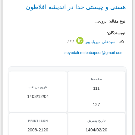
هستی و چیستی خدا در اندیشه افلاطون
نوع مقاله:
ترویجی
نویسندگان:
✍️
سیدعلی میرباباپور
/ * /
seyedali.mirbabapoor@gmail.com
صفحه‌ها
تاریخ دریافت
111
1403/12/04
-
127
تاریخ پذیرش
PRINT ISSN
2008-2126
1404/02/20