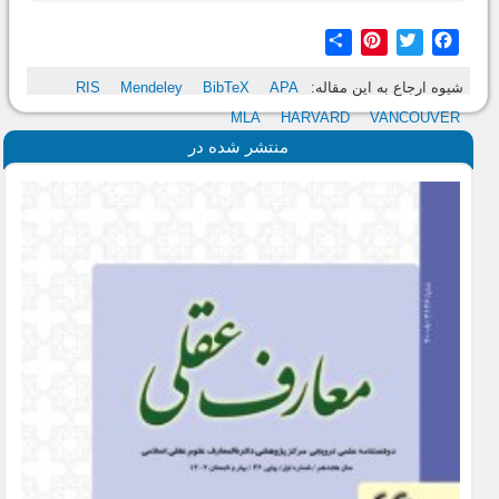
Share
Pinterest
Twitter
Facebook
شیوه ارجاع به این مقاله:
APA
BibTeX
Mendeley
RIS
MLA
HARVARD
VANCOUVER
منتشر شده در