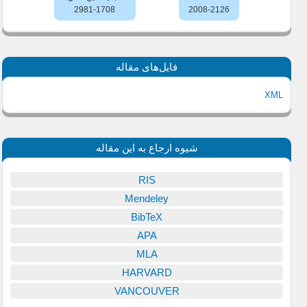
2981-1708
2008-2126
فایل‌های مقاله
XML
شیوه ارجاع به این مقاله
RIS
Mendeley
BibTeX
APA
MLA
HARVARD
VANCOUVER