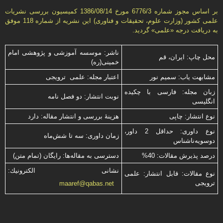
بر اساس مجوز شماره 6776/3 مورخ 1386/08/14 كمیسیون بررسى نشریات
علمى كشور (وزارت علوم، تحقیقات و فناورى) این نشریه از شماره 118 موفق
به دریافت درجه «علمى» گردید.
ناشر: موسسه آموزشی و پژوهشی امام
محل چاپ: ایران، قم
خمینی(ره)
مشابهت ياب: سميم نور
اعتبار مجله: علمی ترویجی
زبان مجله: فارسی با چكیده
نوبت انتشار: دو فصل نامه
انگلیسی
نوع انتشار: چاپی
هزینۀ بررسی و انتشار مقاله: دارد
نوع داوری: حداقل 2 داور،
زمان داوری: سه تا شش‌ماه
دوسویه‌ناشناس
درصد پذیرش مقالات: 40%
دسترسی به مقاله‌ها: رایگان (تمام متن)
نشانی الكترونیك:
نوع مقالات: قابل انتشار: علمی
ترویجی
maaref@qabas.net