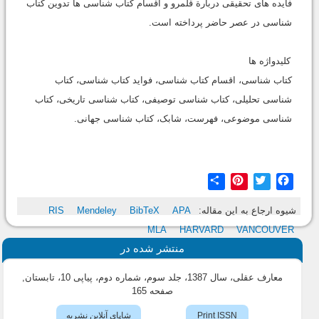
فایده های تحقیقی دربارة قلمرو و اقسام کتاب شناسی ها تدوین کتاب
شناسی در عصر حاضر پرداخته است.
کلیدواژه ها
کتاب شناسی، اقسام کتاب شناسی، فواید کتاب شناسی، کتاب
شناسی تحلیلی، کتاب شناسی توصیفی، کتاب شناسی تاریخی، کتاب
شناسی موضوعی، فهرست، شابک، کتاب شناسی جهانی.
Share
Pinterest
Twitter
Facebook
شیوه ارجاع به این مقاله:
APA
BibTeX
Mendeley
RIS
MLA
HARVARD
VANCOUVER
منتشر شده در
معارف عقلی، سال 1387، جلد سوم، شماره دوم، پیاپی 10، تابستان
,
صفحه 165
Print ISSN
شاپای آنلاین نشریه