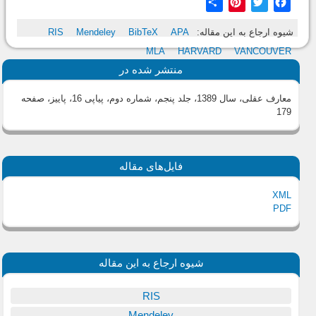
Share
Pinterest
Twitter
Facebook
شیوه ارجاع به این مقاله:
APA
BibTeX
Mendeley
RIS
MLA
HARVARD
VANCOUVER
منتشر شده در
معارف عقلی، سال 1389، جلد پنجم، شماره دوم، پیاپی 16، پاییز
، صفحه
179
فایل‌های مقاله
XML
PDF
شیوه ارجاع به این مقاله
RIS
Mendeley