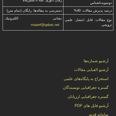
زمان داوری: سه تا شش‌ماه
دوسویه‌ناشناس
درصد پذیرش مقالات: 40%
دسترسی به مقاله‌ها: رایگان (تمام متن)
نشانی الكترونیك:
نوع مقالات: قابل انتشار: علمی
ترویجی
maaref@qabas.net
آرشیو شماره‌ها
آرشیو الفبایی مقالات
استخراج به پایگاه‌های علمی
گستره جغرافیایی نویسندگان
گستره جغرافیایی ارزیابان
آرشیو فایل های PDF
سامانه قدیم