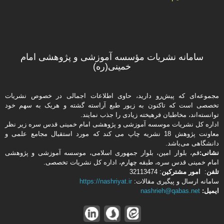
سامانه نشریات مؤسسه آموزشی و پژوهشی امام
خمینی(ره)
مجموعه‌ای که پیش‌رو دارید،‌ حاوی اطلاعات اجمالی در خصوص نشریات
تخصصی است که تاکنون به زیور طبع آراسته گشته و هریک به سهم خود
توانسته‌اند، مخاطبان فرهیخته‌ زیادی را جذب نمایند.
اداره كل نشریات موسسه آموزشی و پژوهشی امام خمینی قدس سره زیر نظر
معاونت پژوهش 18 نشریه چاپ می کند که مورد استقبال مجامع علمی و
دانشگاهی می‌باشد.
نشانی:
قم، بلوار امین، بلوار جمهوری اسلامی، موسسه آموزشی و پژوهشی
امام خمینی قدس سره، طبقه چهارم، اداره كل نشریات تخصصی.
تلفن
:
امور مشتركین
: 32113474
سامانه ارسال و پیگیری مقالات:
https://nashriyat.ir
ایمیل:
nashrieh@qabas.net