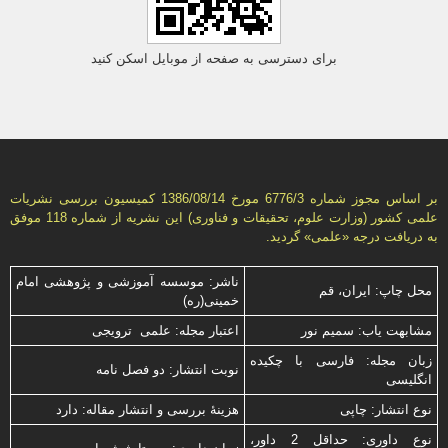
برای دسترسی به صفحه از موبایل اسکن کنید
بر اساس مجوز شماره 6776/3 مورخ 1386/08/14 كمیسیون بررسى نشریات
علمى كشور (وزارت علوم، تحقیقات و فناورى) این نشریه از شماره 118 موفق
به دریافت درجه «علمى» گردید.
ناشر: موسسه آموزشی و پژوهشی امام
محل چاپ: ایران، قم
خمینی(ره)
مشابهت ياب: سميم نور
اعتبار مجله: علمی ترویجی
زبان مجله: فارسی با چكیده
نوبت انتشار: دو فصل نامه
انگلیسی
نوع انتشار: چاپی
هزینۀ بررسی و انتشار مقاله: دارد
نوع داوری: حداقل 2 داور،