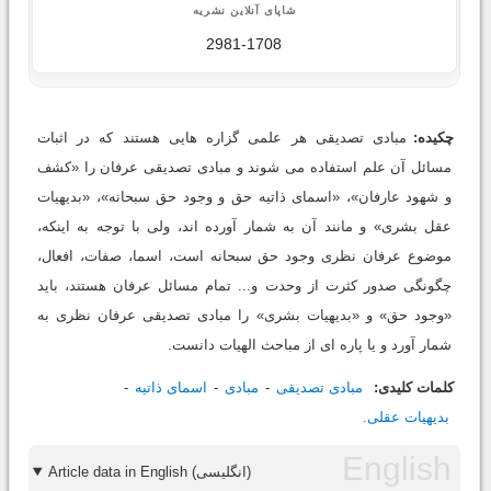
شاپای آنلاین نشریه
2981-1708
چکیده:
مبادی تصدیقی هر علمی گزاره هایی هستند که در اثبات
مسائل آن علم استفاده می شوند و مبادی تصدیقی عرفان را «کشف
و شهود عارفان»، «اسمای ذاتیه حق و وجود حق سبحانه»، «بدیهیات
عقل بشری» و مانند آن به شمار آورده اند، ولی با توجه به اینکه،
موضوع عرفان نظری وجود حق سبحانه است، اسما، صفات، افعال،
چگونگی صدور کثرت از وحدت و... تمام مسائل عرفان هستند، باید
«وجود حق» و «بدیهیات بشری» را مبادی تصدیقی عرفان نظری به
شمار آورد و یا پاره ای از مباحث الهیات دانست.
کلمات کلیدی:
مبادی تصدیقی
مبادی
اسمای ذاتیه
بدیهیات عقلی.
Article data in English (انگلیسی)