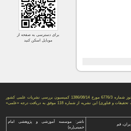
برای دسترسی به صفحه از
موبایل اسکن کنید
بر اساس مجوز شماره 6776/3 مورخ 1386/08/14 كمیسیون بررسى نشریات علمى كشور
(وزارت علوم، تحقیقات و فناورى) این نشریه از شماره 118 موفق به دریافت درجه «علمى»
ناشر: موسسه آموزشی و پژوهشی امام
یران، قم
خمینی(ره)