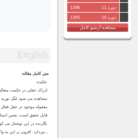
دوره 11
1396
دوره 10
1395
مشاهده آرشیو کامل
متن کامل مقاله:
چکیده
ادراک عقلی در حکمت متعالی
مشاهده می شود مُثُل نوریه 
معقوله موجود در عقل فعال 
قابل تحقق است، نفس انسانی 
نگارنده در این نوشتار می ک
ـ بپردازد. افزون بر این به 