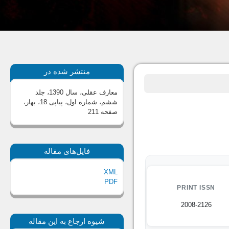
منتشر شده در
معارف عقلی، سال 1390، جلد
ششم، شماره اول، پیاپی 18، بهار
،
صفحه 211
فایل‌های مقاله
XML
PDF
PRINT ISSN
2008-2126
شیوه ارجاع به این مقاله