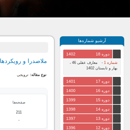
آرشیو شماره‌ها
دوره 18
1402
ملاصدرا و رویکردهای
شماره 1
-
معارف عقلی 46 ،
بهار و تابستان 1402
نوع مقاله:
ترویجی
دوره 17
1401
دوره 16
1400
دوره 15
1399
صفحه‌ها
دوره 14
1398
211
دوره 13
1397
-
دوره 12
1396