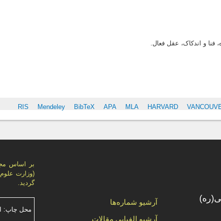
 فنا و اندکاک، عقل فعال.
S
RIS
Mendeley
BibTeX
APA
MLA
HARVARD
VANCOUV
گردید.
(ره)
آرشیو شماره‌ها
محل چاپ: ا
آرشیو الفبایی مقالات