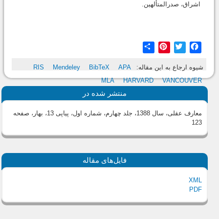
اشراق، صدرالمتألهین.
Share
Pinterest
Twitter
Facebook
شیوه ارجاع به این مقاله:
APA
BibTeX
Mendeley
RIS
MLA
HARVARD
VANCOUVER
منتشر شده در
معارف عقلی، سال 1388، جلد چهارم، شماره اول، پیاپی 13، بهار
، صفحه
123
فایل‌های مقاله
XML
PDF