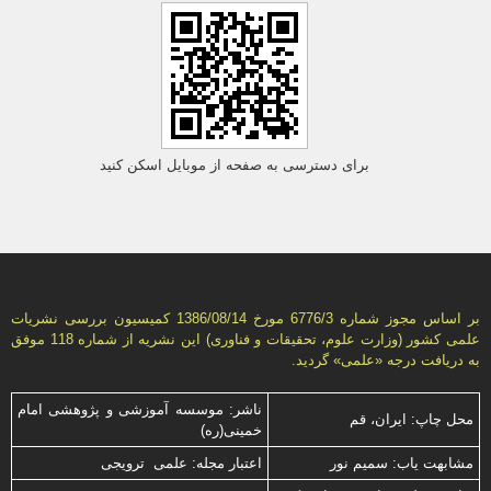
برای دسترسی به صفحه از موبایل اسکن کنید
بر اساس مجوز شماره 6776/3 مورخ 1386/08/14 كمیسیون بررسى نشریات
علمى كشور (وزارت علوم، تحقیقات و فناورى) این نشریه از شماره 118 موفق
به دریافت درجه «علمى» گردید.
ناشر: موسسه آموزشی و پژوهشی امام
محل چاپ: ایران، قم
خمینی(ره)
مشابهت ياب: سميم نور
اعتبار مجله: علمی ترویجی