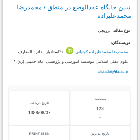
تبیین جایگاه عقدالوضع در منطق / محمدرضا
محمدعلیزاده
نوع مقاله:
ترویجی
نویسندگان:
محمدرضا محمدعلیزاده کوتیانی
/ *استادیار - دائره المعارف
علوم عقلی اسلامی مؤسسه آموزشی و پژوهشی امام خمینی (ره). /
alizade@iki.ac.ir
صفحه‌ها
تاریخ دریافت
123
1388/08/07
-
تاریخ پذیرش
PRINT ISSN