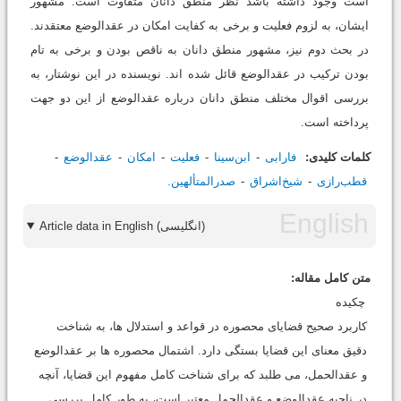
است وجود داشته باشد نظر منطق دانان متفاوت است. مشهور
ایشان، به لزوم فعلیت و برخی به کفایت امکان در عقدالوضع معتقدند.
در بحث دوم نیز، مشهور منطق دانان به ناقص بودن و برخی به تام
بودن ترکیب در عقدالوضع قائل شده اند. نویسنده در این نوشتار، به
بررسی اقوال مختلف منطق دانان درباره عقدالوضع از این دو جهت
پرداخته است.
کلمات کلیدی:
فارابی
ابن‌سینا
فعلیت
امکان
عقدالوضع
قطب‌رازی
شیخ‌اشراق
صدرالمتألهین.
Article data in English (انگلیسی)
متن کامل مقاله:
چکیده
کاربرد صحیح قضایای محصوره در قواعد و استدلال ها، به شناخت
دقیق معنای این قضایا بستگی دارد. اشتمال محصوره ها بر عقدالوضع
و عقدالحمل، می طلبد که برای شناخت کامل مفهوم این قضایا، آنچه
در ناحیه عقدالوضع و عقدالحمل معتبر است، به طور کامل بررسی