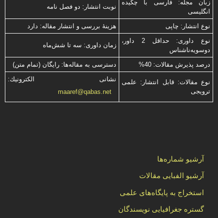
زبان مجله: فارسی با چكیده
نوبت انتشار: دو فصل نامه
انگلیسی
نوع انتشار: چاپی
هزینۀ بررسی و انتشار مقاله: دارد
نوع داوری: حداقل 2 داور،
زمان داوری: سه تا شش‌ماه
دوسویه‌ناشناس
درصد پذیرش مقالات: 40%
دسترسی به مقاله‌ها: رایگان (تمام متن)
نشانی الكترونیك:
نوع مقالات: قابل انتشار: علمی
ترویجی
maaref@qabas.net
آرشیو شماره‌ها
آرشیو الفبایی مقالات
استخراج به پایگاه‌های علمی
گستره جغرافیایی نویسندگان