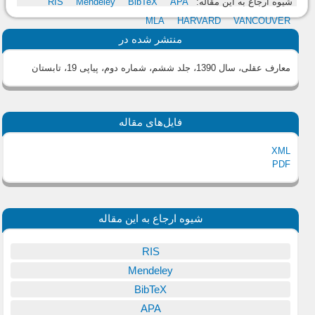
شیوه ارجاع به این مقاله:
APA
BibTeX
Mendeley
RIS
MLA
HARVARD
VANCOUVER
منتشر شده در
معارف عقلی، سال 1390، جلد ششم، شماره دوم، پیاپی 19، تابستان
فایل‌های مقاله
XML
PDF
شیوه ارجاع به این مقاله
RIS
Mendeley
BibTeX
APA