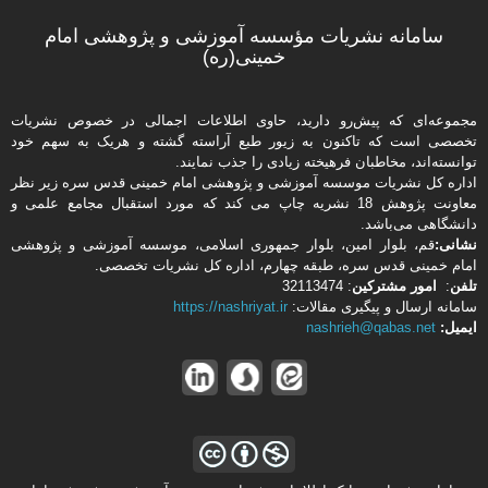
سامانه نشریات مؤسسه آموزشی و پژوهشی امام
خمینی(ره)
مجموعه‌ای که پیش‌رو دارید،‌ حاوی اطلاعات اجمالی در خصوص نشریات
تخصصی است که تاکنون به زیور طبع آراسته گشته و هریک به سهم خود
توانسته‌اند، مخاطبان فرهیخته‌ زیادی را جذب نمایند.
اداره كل نشریات موسسه آموزشی و پژوهشی امام خمینی قدس سره زیر نظر
معاونت پژوهش 18 نشریه چاپ می کند که مورد استقبال مجامع علمی و
دانشگاهی می‌باشد.
نشانی:
قم، بلوار امین، بلوار جمهوری اسلامی، موسسه آموزشی و پژوهشی
امام خمینی قدس سره، طبقه چهارم، اداره كل نشریات تخصصی.
تلفن
:
امور مشتركین
: 32113474
سامانه ارسال و پیگیری مقالات:
https://nashriyat.ir
ایمیل:
nashrieh@qabas.net