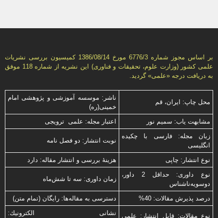
بر اساس مجوز شماره 6776/3 مورخ 1386/08/14 كمیسیون بررسى نشریات
علمى كشور (وزارت علوم، تحقیقات و فناورى) این نشریه از شماره 118 موفق
به دریافت درجه «علمى» گردید.
ناشر: موسسه آموزشی و پژوهشی امام
محل چاپ: ایران، قم
خمینی(ره)
مشابهت ياب: سميم نور
اعتبار مجله: علمی ترویجی
زبان مجله: فارسی با چكیده
نوبت انتشار: دو فصل نامه
انگلیسی
نوع انتشار: چاپی
هزینۀ بررسی و انتشار مقاله: دارد
نوع داوری: حداقل 2 داور،
زمان داوری: سه تا شش‌ماه
دوسویه‌ناشناس
درصد پذیرش مقالات: 40%
دسترسی به مقاله‌ها: رایگان (تمام متن)
نشانی الكترونیك:
نوع مقالات: قابل انتشار: علمی