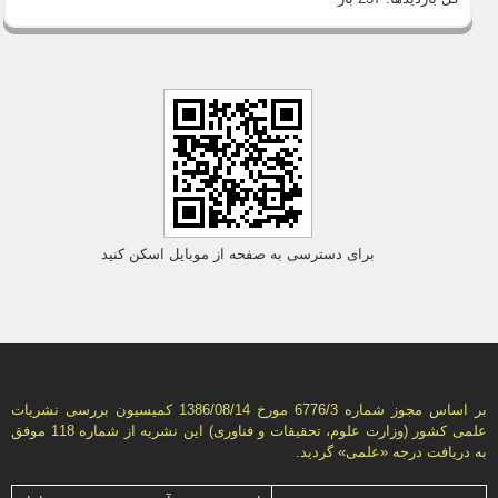
برای دسترسی به صفحه از موبایل اسکن کنید
بر اساس مجوز شماره 6776/3 مورخ 1386/08/14 كمیسیون بررسى نشریات
علمى كشور (وزارت علوم، تحقیقات و فناورى) این نشریه از شماره 118 موفق
به دریافت درجه «علمى» گردید.