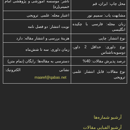
ناشر: موسسه آموزشی و پژوهشی امام
محل چاپ: ایران، قم
خمینی(ره)
مشابهت ياب: سميم نور
اعتبار مجله: علمی ترویجی
زبان مجله: فارسی با چكیده
نوبت انتشار: دو فصل نامه
انگلیسی
نوع انتشار: چاپی
هزینۀ بررسی و انتشار مقاله: دارد
نوع داوری: حداقل 2 داور،
زمان داوری: سه تا شش‌ماه
دوسویه‌ناشناس
درصد پذیرش مقالات: 40%
دسترسی به مقاله‌ها: رایگان (تمام متن)
نشانی الكترونیك:
نوع مقالات: قابل انتشار: علمی
ترویجی
maaref@qabas.net
آرشیو شماره‌ها
آرشیو الفبایی مقالات