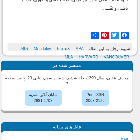
باطنی و نَفْسی.
Share
Pinterest
Twitter
Facebook
شیوه ارجاع به این مقاله:
APA
BibTeX
Mendeley
RIS
MLA
HARVARD
VANCOUVER
منتشر شده در
معارف عقلی، سال 1390، جلد ششم، شماره سوم، پیاپی 20، پاییز
, صفحه
7
Print ISSN
شاپای آنلاین نشریه
2981-1708
2008-2126
فایل‌های مقاله
XML