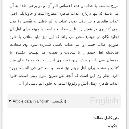
مزاج مناسب با عذاب و عدم احساس المِ آن، و در برخی، تلذذ به آن
می باشد که تنها درباره عذاب ظاهری مطرح است و جاودانگی اصلِ
عذاب ظاهری و نیز باقی بودن عذاب و اَلَمِ باطنی و نَفْسی را نفی
نمی کند. وی در همین راستا از سعادت مناسب با جهنم برای اهل آن
(جاودانگان در جهنم) سخن می راند که این نیز نباید منافی با خلودِ
صورتِ عذابِ حسی و المِ عذاب باطنی شمرده شود. وی سعادت
فی‏الجمله اهل جهنم را با سعادت و نعمت اهل بهشت، یکسان یا
همسان نمی داند و بیش ترین توجه وی این است که به مقتضای متن
کتاب و سنت، برای اهل جهنم نیز نعمت و سعادتی فی الجمله وجود
دارد. نظر وی این است که آنچه نص صریح متون دینی است، خلود
عذاب ظاهری (مثل آتش و زقوم) است، نه خلود المِ ناشی از آن.
Article data in English (انگلیسی)
متن کامل مقاله:
چکیده