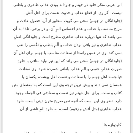
ابن عربی منکر خلود در جهنم و جاودانه بودن عذاب ظاهری و باطنی
نیست. اگر وی، از قطع عذاب و حدوث نعمت برای اهل آتش
(جاودانگان در جهنم) سخن می گوید، منظور از آن، حصول عادت و
مزاج مناسب با عذاب و عدم احساس المِ آن، و در برخی، تلذذ به آن
می باشد که تنها درباره عذاب ظاهری مطرح است و جاودانگی اصلِ
عذاب ظاهری و نیز باقی بودن عذاب و اَلَمِ باطنی و نَفْسی را نفی
نمی کند. وی در همین راستا از سعادت مناسب با جهنم برای اهل آن
(جاودانگان در جهنم) سخن می راند که این نیز نباید منافی با خلودِ
صورتِ عذابِ حسی و المِ عذاب باطنی شمرده شود. وی سعادت
فی‏الجمله اهل جهنم را با سعادت و نعمت اهل بهشت، یکسان یا
همسان نمی داند و بیش ترین توجه وی این است که به مقتضای متن
کتاب و سنت، برای اهل جهنم نیز نعمت و سعادتی فی الجمله وجود
دارد. نظر وی این است که آنچه نص صریح متون دینی است، خلود
عذاب ظاهری (مثل آتش و زقوم) است، نه خلود المِ ناشی از آن.
کلیدواژه ها
خلود عذاب، محی الدین بن عربی، عذاب حسی و صوری، عذاب