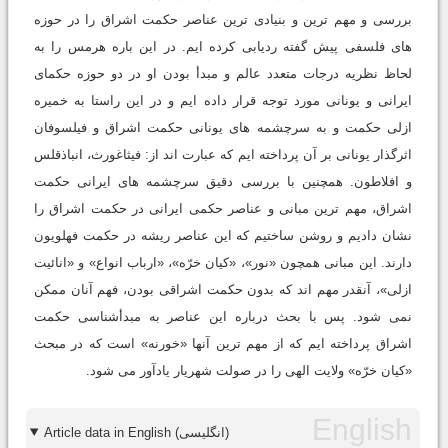
بررسی و مهم ترین و بنیادی ترین عناصر حکمت اشراق را در حوزه
های فلسفی پیش گفته ردیابی کرده ایم. در این باره هرمس را به
لحاظ نظریه درجات متعدد عالم و مبدأ بودن او در دو حوزه حکمای
ایرانی و یونانی مورد توجه قرار داده ایم و در این راستا به خمیره
ازلی حکمت و به سرچشمه های یونانی حکمت اشراق و فیلسوفان
اثرگذار یونانی بر آن پرداخته ایم که عبارت اند از: فیثاغورث، انباذقلس
و افلاطون. همچنین با بررسی دقیق سرچشمه های ایرانی حکمت
اشراق، مهم ترین مبانی و عناصر حکمی ایرانی در حکمت اشراق را
نشان دادیم و روشن ساختیم که این عناصر ریشه در حکمت فهلویون
دارند. این مبانی همچون «نور»، «کیان خرّه»، «ارباب انواع» و «انائیت
ازلی»، آنقدر مهم اند که بدون حکمت اشراقی بودن، فهم آنان ممکن
نمی شود. پس با بحث درباره این عناصر به مبدأشناسی حکمت
اشراق پرداخته ایم که از مهم ترین آنها «خورنه» است که در مبحث
«کیان خرّه» ولایت الهی را در صولت شهریار یادآور می شود.
Article data in English (انگلیسی)