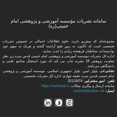
سامانه نشریات مؤسسه آموزشی و پژوهشی امام
خمینی(ره)
مجموعه‌ای که پیش‌رو دارید،‌ حاوی اطلاعات اجمالی در خصوص نشریات
تخصصی است که تاکنون به زیور طبع آراسته گشته و هریک به سهم خود
توانسته‌اند، مخاطبان فرهیخته‌ زیادی را جذب نمایند.
اداره كل نشریات موسسه آموزشی و پژوهشی امام خمینی قدس سره زیر نظر
معاونت پژوهش 18 نشریه چاپ می کند که مورد استقبال مجامع علمی و
دانشگاهی می‌باشد.
نشانی:
قم، بلوار امین، بلوار جمهوری اسلامی، موسسه آموزشی و پژوهشی
امام خمینی قدس سره، طبقه چهارم، اداره كل نشریات تخصصی.
تلفن
:
امور مشتركین
: 32113474
سامانه ارسال و پیگیری مقالات:
https://nashriyat.ir
ایمیل:
nashrieh@qabas.net