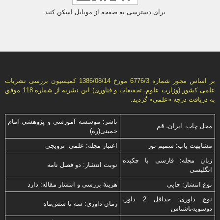
برای دسترسی به صفحه از موبایل اسکن کنید
بر اساس مجوز شماره 6776/3 مورخ 1386/08/14 كمیسیون بررسى نشریات
علمى كشور (وزارت علوم، تحقیقات و فناورى) این نشریه از شماره 118 موفق
به دریافت درجه «علمى» گردید.
ناشر: موسسه آموزشی و پژوهشی امام
محل چاپ: ایران، قم
خمینی(ره)
مشابهت ياب: سميم نور
اعتبار مجله: علمی ترویجی
زبان مجله: فارسی با چكیده
نوبت انتشار: دو فصل نامه
انگلیسی
نوع انتشار: چاپی
هزینۀ بررسی و انتشار مقاله: دارد
نوع داوری: حداقل 2 داور،
زمان داوری: سه تا شش‌ماه
دوسویه‌ناشناس