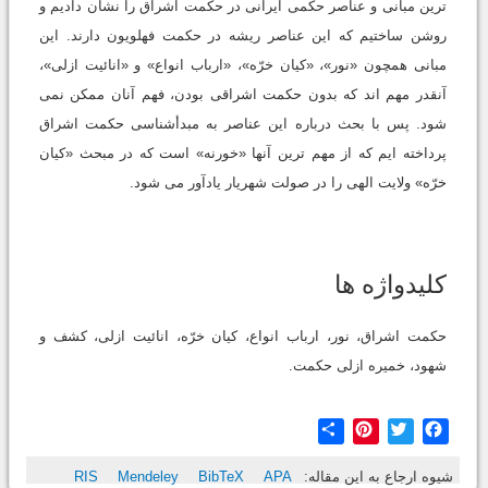
ترین مبانی و عناصر حکمی ایرانی در حکمت اشراق را نشان دادیم و
روشن ساختیم که این عناصر ریشه در حکمت فهلویون دارند. این
مبانی همچون «نور»، «کیان خرّه»، «ارباب انواع» و «انائیت ازلی»،
آنقدر مهم اند که بدون حکمت اشراقی بودن، فهم آنان ممکن نمی
شود. پس با بحث درباره این عناصر به مبدأشناسی حکمت اشراق
پرداخته ایم که از مهم ترین آنها «خورنه» است که در مبحث «کیان
خرّه» ولایت الهی را در صولت شهریار یادآور می شود.
کلیدواژه ها
حکمت اشراق، نور، ارباب انواع، کیان خرّه، انائیت ازلی، کشف و
شهود، خمیره ازلی حکمت.
Share
Pinterest
Twitter
Facebook
شیوه ارجاع به این مقاله:
APA
BibTeX
Mendeley
RIS