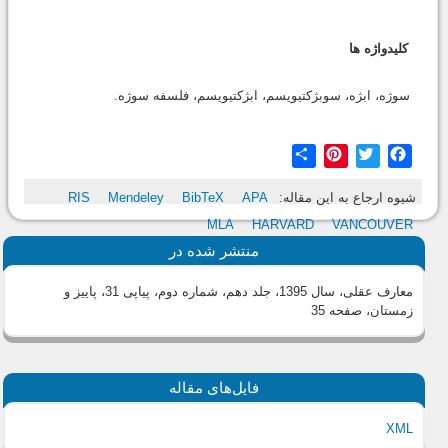
کلیدواژه ها
سوژه، ابژه، سوبژکتیویسم، ابژکتیویسم، فلسفه سوژه.
Share
Pinterest
Twitter
Facebook
شیوه ارجاع به این مقاله:
APA
BibTeX
Mendeley
RIS
MLA
HARVARD
VANCOUVER
منتشر شده در
معارف عقلی، سال 1395، جلد دهم، شماره دوم، پیاپی 31، پاییز و
زمستان
، صفحه 35
فایل‌های مقاله
XML