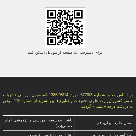
برای دسترسی به صفحه از موبایل اسکن کنید
بر اساس مجوز شماره 6776/3 مورخ 1386/08/14 كمیسیون بررسى نشریات
علمى كشور (وزارت علوم، تحقیقات و فناورى) این نشریه از شماره 118 موفق
به دریافت درجه «علمى» گردید.
ناشر: موسسه آموزشی و پژوهشی امام
محل چاپ: ایران، قم
خمینی(ره)
مشابهت ياب: سميم نور
اعتبار مجله: علمی ترویجی