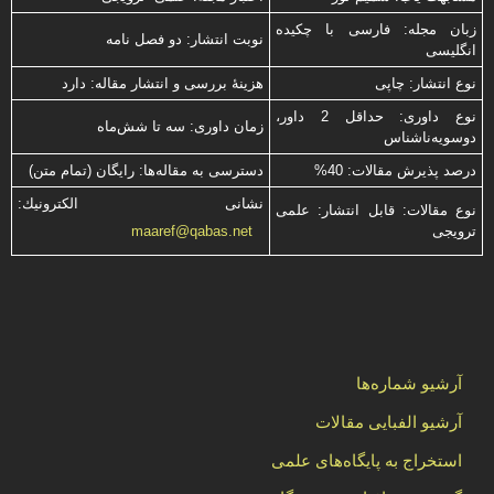
زبان مجله: فارسی با چكیده
نوبت انتشار: دو فصل نامه
انگلیسی
نوع انتشار: چاپی
هزینۀ بررسی و انتشار مقاله: دارد
نوع داوری: حداقل 2 داور،
زمان داوری: سه تا شش‌ماه
دوسویه‌ناشناس
درصد پذیرش مقالات: 40%
دسترسی به مقاله‌ها: رایگان (تمام متن)
نشانی الكترونیك:
نوع مقالات: قابل انتشار: علمی
ترویجی
maaref@qabas.net
آرشیو شماره‌ها
آرشیو الفبایی مقالات
استخراج به پایگاه‌های علمی