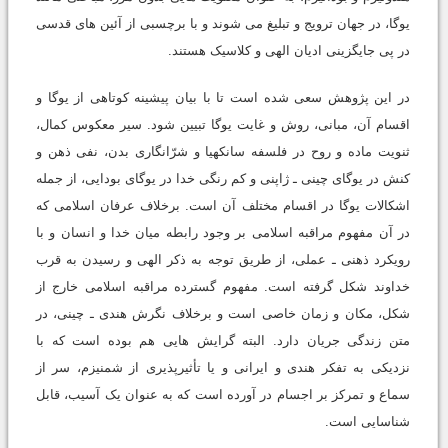
یوگا، در جهان ترویج و تبلیغ می شوند و با برچسبی از آئین های قدسی
در پی جایگزینی ادیان الهی و کلاسیک هستند.
در این پژوهش سعی شده است تا با بیان پیشینه کوتاهی از یوگا و
اقسام آن، مبانی، روش و غایت یوگا تبیین شود. سیر معکوس کمال،
ثنویت ماده و روح در فلسفه سانکهیا و شرّانگاری بدن، نفی ذهن و
کنش در یوگای چینی ـ ژاپنی و کم رنگی خدا در یوگای بودایی، از جمله
اشکالات یوگا در اقسام مختلف آن است. برخلاف عرفان اسلامی که
در آن مفهوم مراقبه اسلامی بر وجود رابطه میان خدا و انسان و با
رویکرد ذهنی ـ عملی، از طریق توجه به ذکر الهی و رسیدن به قرب
خداوند شکل گرفته است. مفهوم گسترده مراقبه اسلامی خارج از
شکل، مکان و زمان خاصی است و برخلاف نگرش هندی ـ چینی، در
متن زندگی جریان دارد. البته گرایش هایی هم بوده است که با
نزدیکی به تفکر هندی و ایرانی و یا تأثیرپذیری از شمنیزم، سر از
سماع و تمرکز بر اجسام در آورده است که به عنوان یک آسیب، قابل
شناسایی است.