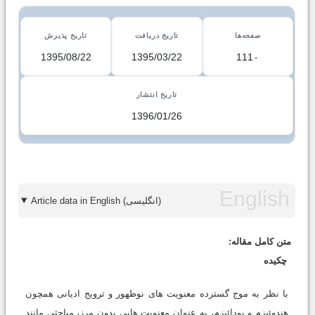
صفحه‌ها
تاریخ دریافت
تاریخ پذیرش
1395/08/22
1395/03/22
111
-
تاریخ انتشار
1396/01/26
Article data in English (انگلیسی)
متن کامل مقاله:
چکیده
با نظر به موج گسترده معنویت های نوظهور و ترویج ادیانی همچون
هندوئیزم و بودائیزم، به عنوان معنویت هایی بدون مرز، مباحثی مانند