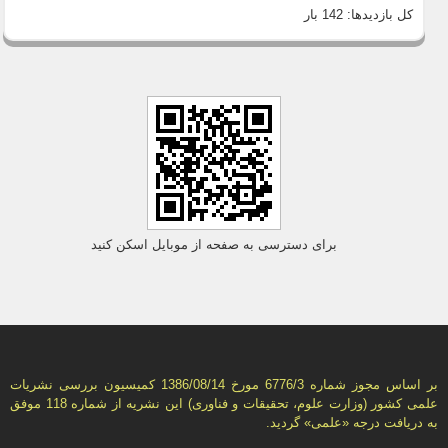
کل بازدیدها:
142 بار
برای دسترسی به صفحه از موبایل اسکن کنید
بر اساس مجوز شماره 6776/3 مورخ 1386/08/14 كمیسیون بررسى نشریات
علمى كشور (وزارت علوم، تحقیقات و فناورى) این نشریه از شماره 118 موفق
به دریافت درجه «علمى» گردید.