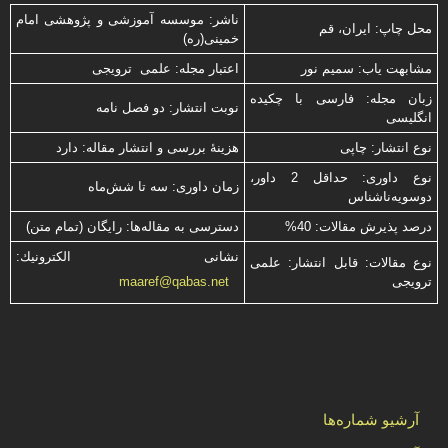
ناشر: موسسه آموزشی و پژوهشی امام
محل چاپ: ایران، قم
خمینی(ره)
مشابهت ياب: سميم نور
اعتبار مجله: علمی ترویجی
زبان مجله: فارسی با چكیده
نوبت انتشار: دو فصل نامه
انگلیسی
نوع انتشار: چاپی
هزینۀ بررسی و انتشار مقاله: دارد
نوع داوری: حداقل 2 داور،
زمان داوری: سه تا شش‌ماه
دوسویه‌ناشناس
درصد پذیرش مقالات: 40%
دسترسی به مقاله‌ها: رایگان (تمام متن)
نشانی الكترونیك:
نوع مقالات: قابل انتشار: علمی
ترویجی
maaref@qabas.net
آرشیو شماره‌ها