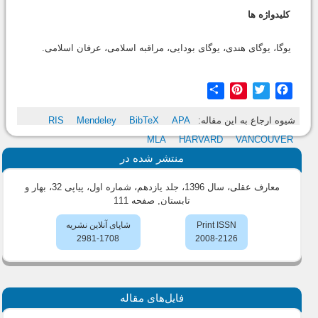
کلیدواژه ها
یوگا، یوگای هندی، یوگای بودایی، مراقبه اسلامی، عرفان اسلامی.
Share
Pinterest
Twitter
Facebook
شیوه ارجاع به این مقاله:
APA
BibTeX
Mendeley
RIS
MLA
HARVARD
VANCOUVER
منتشر شده در
معارف عقلی، سال 1396، جلد یازدهم، شماره اول، پیاپی 32، بهار و
تابستان
, صفحه 111
Print ISSN
شاپای آنلاین نشریه
2981-1708
2008-2126
فایل‌های مقاله