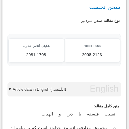
سخن نخست
نوع مقاله:
سخن سردبیر
PRINT ISSN
شاپای آنلاین نشریه
2981-1708
2008-2126
Article data in English (انگلیسی)
متن کامل مقاله:
نسبت
فلسفه
با
دین
و
الهیات
دین مجموعه معارفی ازسوی خداوند است که بر پیامبران