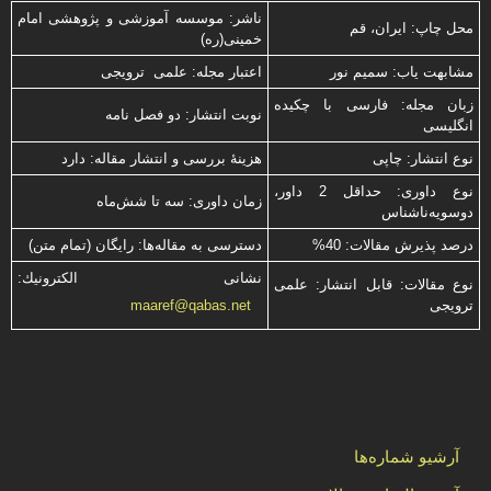
ناشر: موسسه آموزشی و پژوهشی امام
محل چاپ: ایران، قم
خمینی(ره)
مشابهت ياب: سميم نور
اعتبار مجله: علمی ترویجی
زبان مجله: فارسی با چكیده
نوبت انتشار: دو فصل نامه
انگلیسی
نوع انتشار: چاپی
هزینۀ بررسی و انتشار مقاله: دارد
نوع داوری: حداقل 2 داور،
زمان داوری: سه تا شش‌ماه
دوسویه‌ناشناس
درصد پذیرش مقالات: 40%
دسترسی به مقاله‌ها: رایگان (تمام متن)
نشانی الكترونیك:
نوع مقالات: قابل انتشار: علمی
ترویجی
maaref@qabas.net
آرشیو شماره‌ها