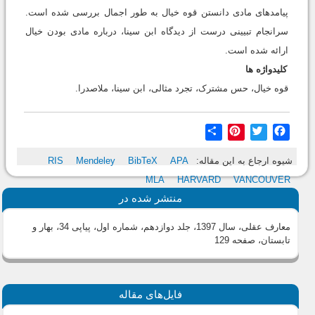
پیامدهای مادی دانستن قوه خیال به طور اجمال بررسی شده است.
سرانجام تبیینی درست از دیدگاه ابن سینا، درباره مادی بودن خیال
ارائه شده است.
کلیدواژه ها
قوه خیال، حس مشترک، تجرد مثالی، ابن سینا، ملاصدرا.
Share
Pinterest
Twitter
Facebook
شیوه ارجاع به این مقاله:
APA
BibTeX
Mendeley
RIS
MLA
HARVARD
VANCOUVER
منتشر شده در
معارف عقلی، سال 1397، جلد دوازدهم، شماره اول، پیاپی 34، بهار و
تابستان
، صفحه 129
فایل‌های مقاله