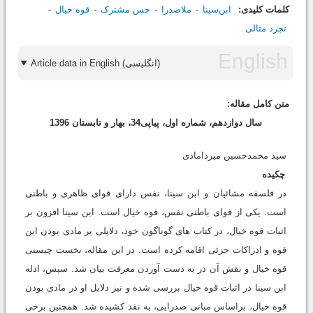
کلمات کلیدی:
ابن‌سینا
ملاصدرا
حس مشترک
قوه خیال
تجرد مثالی
Article data in English (انگلیسی)
متن کامل مقاله:
سال دوازدهم، شماره اول، پیاپی34، بهار و تابستان 1396
سید محمدحسین میردامادی
چکیده
در فلسفه مشائیان و ابن سینا، نفس دارای قوای ظاهری و باطنی
است. یکی از قوای باطنی نفس، قوه خیال است. ابن سینا افزون بر
اثبات قوه خیال، در کتاب های گوناگون خود، دلایلی بر مادی بودن این
قوه و ادراکات جزئی اقامه کرده است. در این مقاله، نخست چیستی
قوه خیال و نقش آن در به دست آوردن معرفت بیان شد. سپس، ادله
ابن سینا در اثبات قوه خیال بررسی شده و نیز دلایل او در مادی بودن
قوه خیال، براساس مبانی صدرایی، به نقد کشیده شد. همچنین برخی