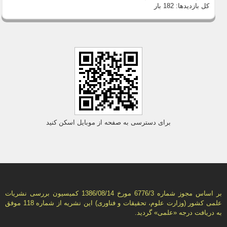
کل بازدیدها:
182 بار
برای دسترسی به صفحه از موبایل اسکن کنید
بر اساس مجوز شماره 6776/3 مورخ 1386/08/14 كمیسیون بررسى نشریات
علمى كشور (وزارت علوم، تحقیقات و فناورى) این نشریه از شماره 118 موفق
به دریافت درجه «علمى» گردید.