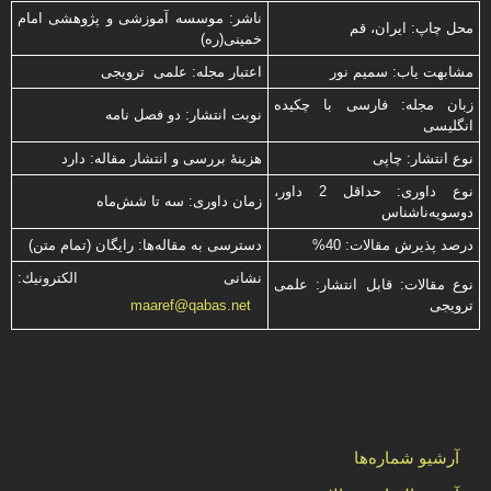
ناشر: موسسه آموزشی و پژوهشی امام
محل چاپ: ایران، قم
خمینی(ره)
مشابهت ياب: سميم نور
اعتبار مجله: علمی ترویجی
زبان مجله: فارسی با چكیده
نوبت انتشار: دو فصل نامه
انگلیسی
نوع انتشار: چاپی
هزینۀ بررسی و انتشار مقاله: دارد
نوع داوری: حداقل 2 داور،
زمان داوری: سه تا شش‌ماه
دوسویه‌ناشناس
درصد پذیرش مقالات: 40%
دسترسی به مقاله‌ها: رایگان (تمام متن)
نشانی الكترونیك:
نوع مقالات: قابل انتشار: علمی
ترویجی
maaref@qabas.net
آرشیو شماره‌ها