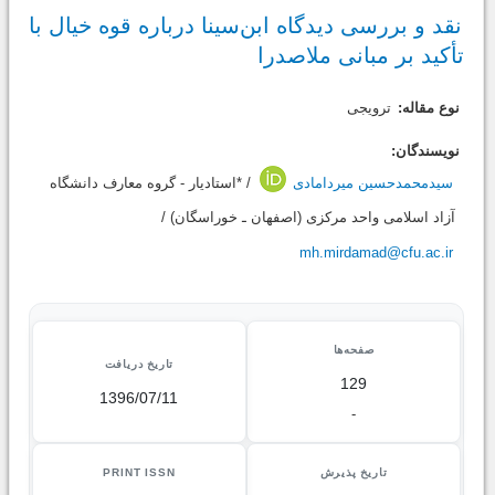
نقد و بررسی دیدگاه ابن‌سینا درباره قوه خیال با
تأکید بر مبانی ملاصدرا
نوع مقاله:
ترویجی
نویسندگان:
سیدمحمدحسین میردامادی
/ *استادیار - گروه معارف دانشگاه
آزاد اسلامی واحد مرکزی (اصفهان ـ خوراسگان) /
mh.mirdamad@cfu.ac.ir
صفحه‌ها
تاریخ دریافت
129
1396/07/11
-
تاریخ پذیرش
PRINT ISSN