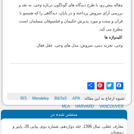
مقاله پیش ِرو، با طرح دیدگاه های گوناگون درباره وحی، به نقد و
بررسی آرای سروش پرداخته و در پایان، دیدگاهی را که همسو با
قرآن و سنت و مورد پذیرش حکیمان و فیلسوفان مسلمان است،
مطرح می کند.
کلیدواژه ها
وحی، تجربه دینی، سروش، مدل های وحی، عقل فعال.
Share
Pinterest
Twitter
Facebook
شیوه ارجاع به این مقاله:
APA
BibTeX
Mendeley
RIS
MLA
HARVARD
VANCOUVER
منتشر شده در
معارف عقلی، سال 1396، جلد دوازدهم، شماره دوم، پیاپی 35، پاییز و
زمستان