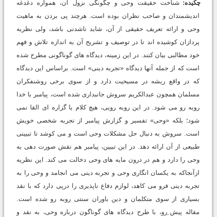
چکیده:
شناخت حقیقت وحی و چگونگی نزول آن، همواره دغدغه
اندیشمندان و صاحب نظران بوده است. هرچند پی بردن به ماهیت
وحی و ارائه تعریف حقیقی از آن، شاید ناشدنی باشد، ولی نظریه
پردازان کوشیده اند تا در توصیف و تشریح آن به اندازه تلاش و فهم
خود مطالبی بیان کنند. در این زمینه، دیدگاه های گوناگونی مطرح شده
است که از جمله آنها دیدگاه «تجربه دینی» است. براساس این دیدگاه
که در واقع ریشه در مسیحیت دارد و از سوی برخی روشنفکران
مسلمان همچون عبدالکریم سروش جانبداری شده است، پیامبر با خدا
روبه رو می شود. در این روبه رویی، هیچ کلام یا گزاره ای القا نمی
شود؛ بلکه «وحی» تفسیر و گزارش پیامبر از تجربه شخصی خویش
است. سروش به دنبال حل مشکلات وحی است و می کوشد تا تبیینی
طبیعی از آن ارائه دهد. در این تبیین، پیامبر هم نقش صورت دهی به
وحی را دارد و هم در درون مایه های وحی دخالت می کند. این نظریه
ازآنجاکه به یکسان انگاری وحی و تجربه دینی می انجامد و وحی را به
تجربه دینی فرو می کاهد، لوازم دفاع ناپذیری را درپی دارد که با نقد
بسیاری از سوی متکلمان و دین باوران سنتی روبه رو شده است.
مقاله پیش ِرو، با طرح دیدگاه های گوناگون درباره وحی، به نقد و