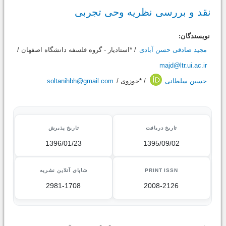
نقد و بررسی نظریه وحی تجربی
نویسندگان:
مجید صادقی حسن آبادی
/ *استادیار - گروه فلسفه دانشگاه اصفهان /
majd@ltr.ui.ac.ir
حسین سلطانی
/ *حوزوی /
soltanihbh@gmail.com
تاریخ دریافت
تاریخ پذیرش
1396/01/23
1395/09/02
PRINT ISSN
شاپای آنلاین نشریه
2981-1708
2008-2126