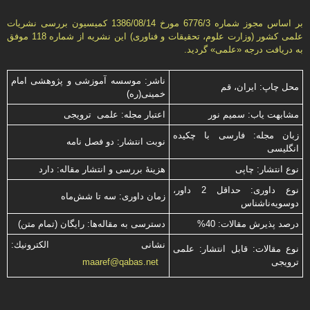
بر اساس مجوز شماره 6776/3 مورخ 1386/08/14 كمیسیون بررسى نشریات
علمى كشور (وزارت علوم، تحقیقات و فناورى) این نشریه از شماره 118 موفق
به دریافت درجه «علمى» گردید.
ناشر: موسسه آموزشی و پژوهشی امام
محل چاپ: ایران، قم
خمینی(ره)
مشابهت ياب: سميم نور
اعتبار مجله: علمی ترویجی
زبان مجله: فارسی با چكیده
نوبت انتشار: دو فصل نامه
انگلیسی
نوع انتشار: چاپی
هزینۀ بررسی و انتشار مقاله: دارد
نوع داوری: حداقل 2 داور،
زمان داوری: سه تا شش‌ماه
دوسویه‌ناشناس
درصد پذیرش مقالات: 40%
دسترسی به مقاله‌ها: رایگان (تمام متن)
نشانی الكترونیك:
نوع مقالات: قابل انتشار: علمی
ترویجی
maaref@qabas.net