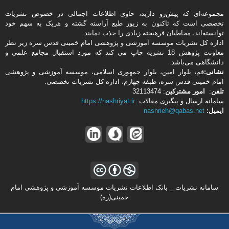
مجموعه‌ای که پیش‌رو دارید،‌ حاوی اطلاعات اجمالی در خصوص نشریات
تخصصی است که تاکنون به زیور طبع آراسته گشته و هریک به سهم خود
توانسته‌اند، مخاطبان فرهیخته‌ زیادی را جذب نمایند.
اداره كل نشریات موسسه آموزشی و پژوهشی امام خمینی قدس سره زیر نظر
معاونت پژوهش 18 نشریه چاپ می کند که مورد استقبال مجامع علمی و
دانشگاهی می‌باشد.
نشانی:
قم، بلوار امین، بلوار جمهوری اسلامی، موسسه آموزشی و پژوهشی
امام خمینی قدس سره، طبقه چهارم، اداره كل نشریات تخصصی.
تلفن
:
امور مشتركین
: 32113474
سامانه ارسال و پیگیری مقالات:
https://nashriyat.ir
ایمیل:
nashrieh@qabas.net
سامانه نشریات _ بانک اطلاعات نشریات موسسه آموزشی و پژوهشی امام
خمینی(ره)