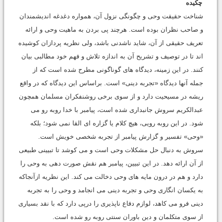
چکیده
شناخت حقیقت وحی و چگونگی نزول آن، همواره دغدغه اندیشمندان
و صاحب نظران بوده است. هرچند پی بردن به ماهیت وحی و ارائه
تعریف حقیقی از آن، شاید ناشدنی باشد، ولی نظریه پردازان کوشیده
اند تا در توصیف و تشریح آن به اندازه تلاش و فهم خود مطالبی بیان
کنند. در این زمینه، دیدگاه های گوناگونی مطرح شده است که از
جمله آنها دیدگاه «تجربه دینی» است. براساس این دیدگاه که در واقع
ریشه در مسیحیت دارد و از سوی برخی روشنفکران مسلمان همچون
عبدالکریم سروش جانبداری شده است، پیامبر با خدا روبه رو می
شود. در این روبه رویی، هیچ کلام یا گزاره ای القا نمی شود؛ بلکه
«وحی» تفسیر و گزارش پیامبر از تجربه شخصی خویش است.
سروش به دنبال حل مشکلات وحی است و می کوشد تا تبیینی طبیعی
از آن ارائه دهد. در این تبیین، پیامبر هم نقش صورت دهی به وحی را
دارد و هم در درون مایه های وحی دخالت می کند. این نظریه ازآنجاکه
به یکسان انگاری وحی و تجربه دینی می انجامد و وحی را به تجربه
دینی فرو می کاهد، لوازم دفاع ناپذیری را درپی دارد که با نقد بسیاری
از سوی متکلمان و دین باوران سنتی روبه رو شده است.