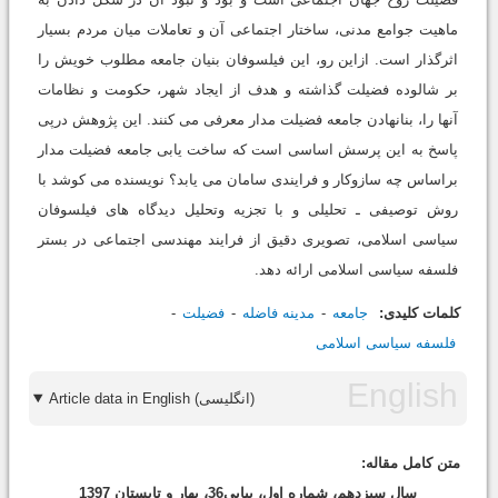
ماهیت جوامع مدنی، ساختار اجتماعی آن و تعاملات میان مردم بسیار
اثرگذار است. ازاین رو، این فیلسوفان بنیان جامعه مطلوب خویش را
بر شالوده فضیلت گذاشته و هدف از ایجاد شهر، حکومت و نظامات
آنها را، بنانهادن جامعه فضیلت مدار معرفی می کنند. این پژوهش درپی
پاسخ به این پرسش اساسی است که ساخت یابی جامعه فضیلت مدار
براساس چه سازوکار و فرایندی سامان می یابد؟ نویسنده می کوشد با
روش توصیفی ـ تحلیلی و با تجزیه وتحلیل دیدگاه های فیلسوفان
سیاسی اسلامی، تصویری دقیق از فرایند مهندسی اجتماعی در بستر
فلسفه سیاسی اسلامی ارائه دهد.
کلمات کلیدی:
جامعه
مدینه فاضله
فضیلت
فلسفه سیاسی اسلامی
Article data in English (انگلیسی)
متن کامل مقاله:
سال سیزدهم، شماره اول، پیاپی36، بهار و تابستان 1397