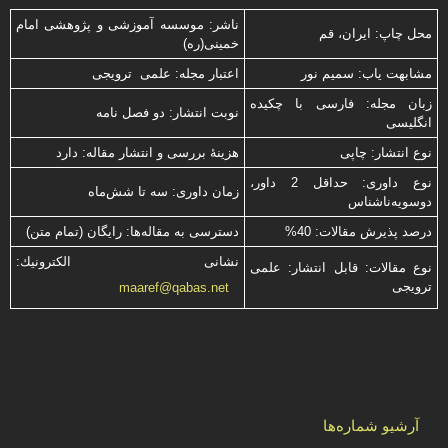
ناشر: موسسه آموزشی و پژوهشی امام
محل چاپ: ایران، قم
خمینی(ره)
مشابهت ياب: سميم نور
اعتبار مجله: علمی ترویجی
زبان مجله: فارسی با چكیده
نوبت انتشار: دو فصل نامه
انگلیسی
نوع انتشار: چاپی
هزینۀ بررسی و انتشار مقاله: دارد
نوع داوری: حداقل 2 داور،
زمان داوری: سه تا شش‌ماه
دوسویه‌ناشناس
درصد پذیرش مقالات: 40%
دسترسی به مقاله‌ها: رایگان (تمام متن)
نشانی الكترونیك:
نوع مقالات: قابل انتشار: علمی
ترویجی
maaref@qabas.net
آرشیو شماره‌ها