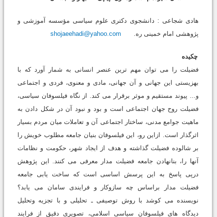
هادی شجاعی : دانشجوی دکتری علوم سیاسی مؤسسه آموزشی و
پژوهشی امام خمینی ره.
shojaeehadi@yahoo.com
چکیده
فضیلت را می توان مهم ترین عنصر انسانی به شمار آورد که با
بهزیستی این جهانی و آن جهانی، مادی و معنوی، فردی و اجتماعی
و... پیوند مستقیم و موثر برقرار می کند. از نگاه فیلسوفان سیاسی،
فضیلت روح جهان اجتماعی است و بود و نبود آن در شکل دادن به
ماهیت جوامع مدنی، ساختار اجتماعی آن و تعاملات میان مردم بسیار
اثرگذار است. ازاین رو، این فیلسوفان بنیان جامعه مطلوب خویش را
بر شالوده فضیلت گذاشته و هدف از ایجاد شهر، حکومت و نظامات
آنها را، بنانهادن جامعه فضیلت مدار معرفی می کنند. این پژوهش
درپی پاسخ به این پرسش اساسی است که ساخت یابی جامعه
فضیلت مدار براساس چه سازوکار و فرایندی سامان می یابد؟
نویسنده می کوشد با روش توصیفی ـ تحلیلی و با تجزیه وتحلیل
دیدگاه های فیلسوفان سیاسی اسلامی، تصویری دقیق از فرایند