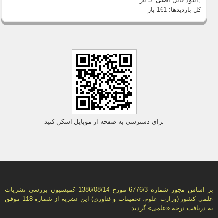
دانلود فایل اصلی:
3 بار
کل بازدیدها:
161 بار
برای دسترسی به صفحه از موبایل اسکن کنید
بر اساس مجوز شماره 6776/3 مورخ 1386/08/14 كمیسیون بررسى نشریات
علمى كشور (وزارت علوم، تحقیقات و فناورى) این نشریه از شماره 118 موفق
به دریافت درجه «علمى» گردید.