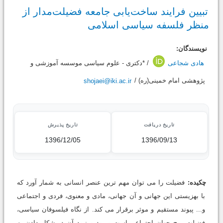
تبیین فرایند ساخت‌یابی جامعه فضیلت‌مدار از
منظر فلسفه سیاسی اسلامی
نویسندگان:
هادی شجاعی
/ *دکتری - علوم سیاسی موسسه آموزشی و
پژوهشی امام خمینی(ره) /
shojaei@iki.ac.ir
تاریخ دریافت
تاریخ پذیرش
1396/12/05
1396/09/13
چکیده:
فضیلت را می توان مهم ترین عنصر انسانی به شمار آورد که
با بهزیستی این جهانی و آن جهانی، مادی و معنوی، فردی و اجتماعی
و... پیوند مستقیم و موثر برقرار می کند. از نگاه فیلسوفان سیاسی،
فضیلت روح جهان اجتماعی است و بود و نبود آن در شکل دادن به