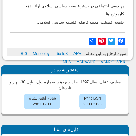
مهندسی اجتماعی در بستر فلسفه سیاسی اسلامی ارائه دهد.
کلیدواژه ها
جامعه، فضیلت، مدینه فاضله، فلسفه سیاسی اسلامی.
Share
Pinterest
Twitter
Facebook
شیوه ارجاع به این مقاله:
APA
BibTeX
Mendeley
RIS
MLA
HARVARD
VANCOUVER
منتشر شده در
معارف عقلی، سال 1397، جلد سیزدهم، شماره اول، پیاپی 36، بهار و
تابستان
Print ISSN
شاپای آنلاین نشریه
2981-1708
2008-2126
فایل‌های مقاله