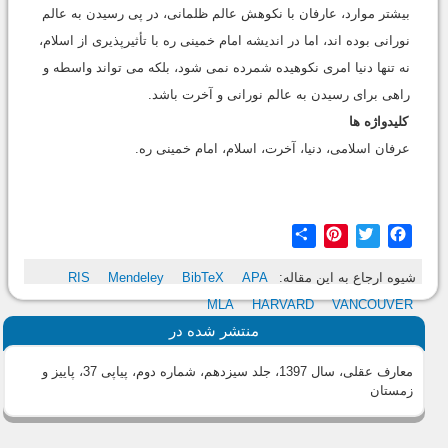
بیشتر موارد، عارفان با نکوهش عالم ظلمانی، در پی رسیدن به عالم
نورانی بوده اند، اما در اندیشه امام خمینی ره با تأثیرپذیری از اسلام،
نه تنها دنیا امری نکوهیده شمرده نمی شود، بلکه می تواند واسطه و
راهی برای رسیدن به عالم نورانی و آخرت باشد.
کلیدواژه ها
عرفان اسلامی، دنیا، آخرت، اسلام، امام خمینی ره.
Share
Pinterest
Twitter
Facebook
شیوه ارجاع به این مقاله:
APA
BibTeX
Mendeley
RIS
MLA
HARVARD
VANCOUVER
منتشر شده در
معارف عقلی، سال 1397، جلد سیزدهم، شماره دوم، پیاپی 37، پاییز و
زمستان