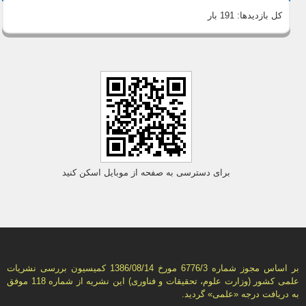
کل بازدیدها:
191 بار
برای دسترسی به صفحه از موبایل اسکن کنید
بر اساس مجوز شماره 6776/3 مورخ 1386/08/14 كمیسیون بررسى نشریات
علمى كشور (وزارت علوم، تحقیقات و فناورى) این نشریه از شماره 118 موفق
به دریافت درجه «علمى» گردید.