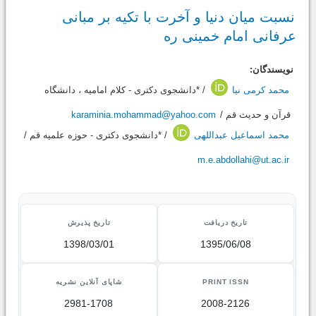
نسبت میان دنیا و آخرت با تکیه بر مبانی
عرفانی امام خمینی ره
نویسندگان:
محمد کرمی نیا
/ *دانشجوی دکتری - کلام امامیه ، دانشگاه
قرآن و حدیث قم /
karaminia.mohammad@yahoo.com
محمد اسماعیل عبداللهی
/ *دانشجوی دکتری - حوزه علمیه قم /
m.e.abdollahi@ut.ac.ir
تاریخ دریافت
تاریخ پذیرش
1398/03/01
1395/06/08
PRINT ISSN
شاپای آنلاین نشریه
2981-1708
2008-2126