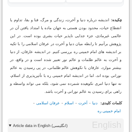
چکیده:
اندیشه درباره دنیا و آخرت، زندگى و مرگ، فنا و بقا، تداوم یا
انقطاع حیات، محدود بودن هستى به جهان ماده یا امتداد یافتن آن در
عالمى غیرمادى، جزء جدایی ناپذیر حیات بشری بوده است. در این
پژوهش برآنیم تا رابطه میان دنیا و آخرت در عرفان اسلامی را با تکیه
بر اندیشه های امام خمینی ره بررسی کنیم. در اندیشه عارفان، از دنیا
و آخرت به عالم ظلمات و عالم نور تعبیر شده است و در واقع، در
بیشتر موارد، عارفان با نکوهش عالم ظلمانی، در پی رسیدن به عالم
نورانی بوده اند، اما در اندیشه امام خمینی ره با تأثیرپذیری از اسلام،
نه تنها دنیا امری نکوهیده شمرده نمی شود، بلکه می تواند واسطه و
راهی برای رسیدن به عالم نورانی و آخرت باشد.
کلمات کلیدی:
دنیا
آخرت
اسلام
عرفان اسلامی
امام خمینی ره
Article data in English (انگلیسی)