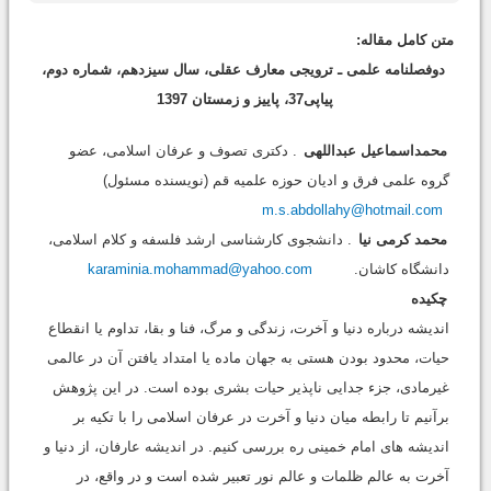
متن کامل مقاله:
دوفصلنامه علمی ـ ترویجی معارف عقلی، سال سیزدهم، شماره دوم،
پیاپی37، پاییز و زمستان 1397
محمداسماعیل عبداللهی
. دکتری تصوف و عرفان اسلامی، عضو
گروه علمی فرق و ادیان حوزه علمیه قم (نویسنده مسئول)
m.s.abdollahy@hotmail.com
محمد کرمی نیا
. دانشجوی کارشناسی ارشد فلسفه و کلام اسلامی،
دانشگاه کاشان.
karaminia.mohammad@yahoo.com
چکیده
اندیشه درباره دنیا و آخرت، زندگى و مرگ، فنا و بقا، تداوم یا انقطاع
حیات، محدود بودن هستى به جهان ماده یا امتداد یافتن آن در عالمى
غیرمادى، جزء جدایی ناپذیر حیات بشری بوده است. در این پژوهش
برآنیم تا رابطه میان دنیا و آخرت در عرفان اسلامی را با تکیه بر
اندیشه های امام خمینی ره بررسی کنیم. در اندیشه عارفان، از دنیا و
آخرت به عالم ظلمات و عالم نور تعبیر شده است و در واقع، در