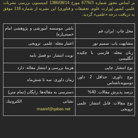
بر اساس مجوز شماره 6776/3 مورخ 1386/08/14 كمیسیون بررسى نشریات
علمى كشور (وزارت علوم، تحقیقات و فناورى) این نشریه از شماره 118 موفق
به دریافت درجه «علمى» گردید.
ناشر: موسسه آموزشی و پژوهشی امام
محل چاپ: ایران، قم
خمینی(ره)
مشابهت ياب: سميم نور
اعتبار مجله: علمی ترویجی
زبان مجله: فارسی با چكیده
نوبت انتشار: دو فصل نامه
انگلیسی
نوع انتشار: چاپی
هزینۀ بررسی و انتشار مقاله: دارد
نوع داوری: حداقل 2 داور،
زمان داوری: سه تا شش‌ماه
دوسویه‌ناشناس
درصد پذیرش مقالات: 40%
دسترسی به مقاله‌ها: رایگان (تمام متن)
نشانی الكترونیك:
نوع مقالات: قابل انتشار: علمی
ترویجی
maaref@qabas.net