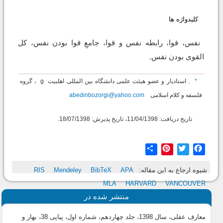
کلیدواژه ها
نفس، قوا، رابطه نفس و قوا، جامعِ قوا بودن نفس، کل
القوی بودن نفس.
*
. استادیار و عضو هیئت علمی دانشگاه بین المللی اهلبیت
g
، گروه
فلسفه و کلام اسلامی
abedinbozorgi@yahoo.com
تاریخ دریافت: 11/04/1398، تاریخ پذیرش: 18/07/1398.
Share
Pinterest
Twitter
Facebook
شیوه ارجاع به این مقاله:
APA
BibTeX
Mendeley
RIS
MLA
HARVARD
VANCOUVER
منتشر شده در
معارف عقلی، سال 1398، جلد چهاردهم، شماره اول، پیاپی 38، بهار و