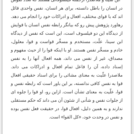
در انسان را باطل دانسته، برای هر انسان، نفس واحدی قائل
اند که با قوای مختلف، افعال و ادراکات خود را انجام می دهد.
رهاورد پژوهش پیش رو که بیانگر رابطه نفس انسان با قوایش
از دیدگاه این دو فیلسوف است، این است که نفس از دیدگاه
ابن سینا، علّت، مستخدم و مسخِّر قواست و قوا، معلول،
خادم و مسخَّر نفس هستند. او با اینکه قوا را از حیث مفهوم و
مصداق، غیر از نفس می داند، همه افعال آنها را به نفس
اِسناد داده، آن را فاعل تمام افعال و ادراکات می داند.
ملاصدرا علّیت به معنای مشائی را برای اسناد حقیقی افعال
قوا به نفس کافی ندانسته، بر این باور است که رابطه نفس و
قوا، علّیت به معنای تشأن است. ازاین رو، او قوا را جلوه اى
از جلوات نفس و شأنى از شئون آن می داند که حکم مستقلی
ندارند و به همین دلیل، افعال قوا، در حقیقت فعل نفس بوده
و نفس در وحدت خود، «کل القوا» است.