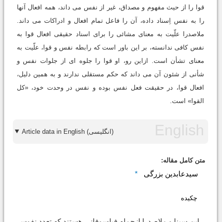
قوا را از حیث مفهوم و مصداق، غیر از نفس می داند، همه افعال آنها
را به نفس اِسناد داده، آن را فاعل تمام افعال و ادراکات می داند.
ملاصدرا علّیت به معنای مشائی را برای اسناد حقیقی افعال قوا به
نفس کافی ندانسته، بر این باور است که رابطه نفس و قوا، علّیت به
معنای تشأن است. ازاین رو، او قوا را جلوه اى از جلوات نفس و
شأنى از شئون آن می داند که حکم مستقلی ندارند و به همین دلیل،
افعال قوا، در حقیقت فعل نفس بوده و نفس در وحدت خود، «کل
القوا» است.
Article data in English (انگلیسی)
متن کامل مقاله:
سیدعابدین بزرگی
*
چکیده
ابن سینا و ملاصدرا ازجمله فیلسوفانی هستند که تعدد نفوس