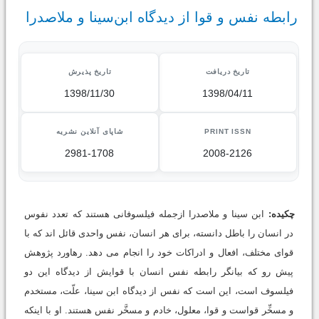
رابطه نفس و قوا از دیدگاه ابن‌سینا و ملاصدرا
تاریخ دریافت
تاریخ پذیرش
1398/11/30
1398/04/11
PRINT ISSN
شاپای آنلاین نشریه
2981-1708
2008-2126
چکیده:
ابن سینا و ملاصدرا ازجمله فیلسوفانی هستند که تعدد نفوس
در انسان را باطل دانسته، برای هر انسان، نفس واحدی قائل اند که با
قوای مختلف، افعال و ادراکات خود را انجام می دهد. رهاورد پژوهش
پیش رو که بیانگر رابطه نفس انسان با قوایش از دیدگاه این دو
فیلسوف است، این است که نفس از دیدگاه ابن سینا، علّت، مستخدم
و مسخِّر قواست و قوا، معلول، خادم و مسخَّر نفس هستند. او با اینکه