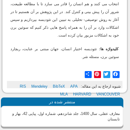
انتخاب می کنند و هم انسان را قادر می سازد تا با مطالعه طبیعت،
شرور آن را پیش بینی و کنترل کند. در این پژوهش بر آن هستیم تا در
آغاز به روش توصیفی- تحلیلی به تبیین این تئودیسه بپردازیم و سپس
اشکالات وارد بر آن را به همراه پاسخ هایی ذکر کنیم که سوئین برن
خود به اشکالات مزبور بیان کرده است.
کلیدواژه ها:
تئودیسه اختیار انسان، جهان مبتنی بر عنایت، ریچارد
سوئین برن، مسئله شر.
Share
Pinterest
Twitter
Facebook
شیوه ارجاع به این مقاله:
APA
BibTeX
Mendeley
RIS
MLA
HARVARD
VANCOUVER
منتشر شده در
معارف عقلی، سال 1400، جلد شانزدهم، شماره اول، پیاپی 42، بهار و
تابستان