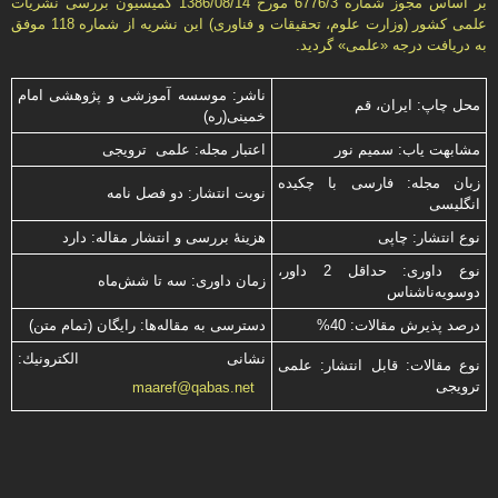
بر اساس مجوز شماره 6776/3 مورخ 1386/08/14 كمیسیون بررسى نشریات
علمى كشور (وزارت علوم، تحقیقات و فناورى) این نشریه از شماره 118 موفق
به دریافت درجه «علمى» گردید.
ناشر: موسسه آموزشی و پژوهشی امام
محل چاپ: ایران، قم
خمینی(ره)
مشابهت ياب: سميم نور
اعتبار مجله: علمی ترویجی
زبان مجله: فارسی با چكیده
نوبت انتشار: دو فصل نامه
انگلیسی
نوع انتشار: چاپی
هزینۀ بررسی و انتشار مقاله: دارد
نوع داوری: حداقل 2 داور،
زمان داوری: سه تا شش‌ماه
دوسویه‌ناشناس
درصد پذیرش مقالات: 40%
دسترسی به مقاله‌ها: رایگان (تمام متن)
نشانی الكترونیك:
نوع مقالات: قابل انتشار: علمی
ترویجی
maaref@qabas.net