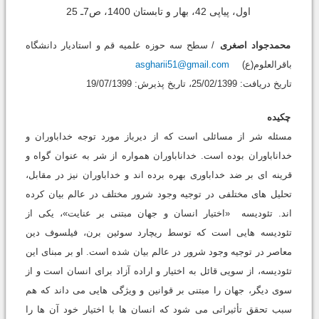
اول، پیاپی 42، بهار و تابستان 1400، ص7ـ 25
محمدجواد اصغری
/ سطح سه حوزه علمیه قم و استادیار دانشگاه
باقرالعلوم(ع)
asgharii51@gmail.com
تاریخ دریافت: 25/02/1399، تاریخ پذیرش: 19/07/1399
چکیده
مسئله شر از مسائلی است که از دیرباز مورد توجه خداباوران و
خداناباوران بوده است. خداناباوران همواره از شر به عنوان گواه و
قرینه ای بر ضد خداباوری بهره برده اند و خداباوران نیز در مقابل،
تحلیل های مختلفی در توجیه وجود شرور مختلف در عالم بیان کرده
اند. تئودیسه «اختیار انسان و جهان مبتنی بر عنایت»، یکی از
تئودیسه هایی است که توسط ریچارد سوئین برن، فیلسوف دین
معاصر در توجیه وجود شرور در عالم بیان شده است. او بر مبنای این
تئودیسه، از سویی قائل به اختیار و اراده آزاد برای انسان است و از
سوی دیگر، جهان را مبتنی بر قوانین و ویژگی هایی می داند که هم
سبب تحقق تأثیراتی می شود که انسان ها با اختیار خود آن ها را