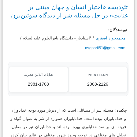
تئودیسه «اختیار انسان و جهان مبتنی بر
عنایت» در حل مسئله شر از دیدگاه سوئین‌برن
نویسندگان:
محمدجواد اصغری
/ *استادیار - دانشگاه باقرالعلوم علیه‌السلام /
asgharii51@gmail.com
PRINT ISSN
شاپای آنلاین نشریه
2981-1708
2008-2126
چکیده:
مسئله شر از مسائلی است که از دیرباز مورد توجه خداباوران
و خداناباوران بوده است. خداناباوران همواره از شر به عنوان گواه و
قرینه ای بر ضد خداباوری بهره برده اند و خداباوران نیز در مقابل،
تحلیل های مختلفی در توجیه وجود شرور مختلف در عالم بیان کرده