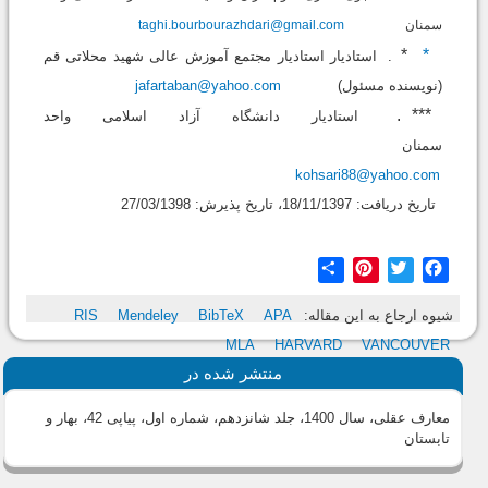
سمنان
taghi.bourbourazhdari@gmail.com
*
*
.
استادیار استادیار مجتمع آموزش عالی شهید محلاتی قم
(نویسنده مسئول)
jafartaban@yahoo.com
.
***
استادیار دانشگاه آزاد اسلامی واحد
سمنان
kohsari88@yahoo.com
تاریخ دریافت: 18/11/1397، تاریخ پذیرش: 27/03/1398
Share
Pinterest
Twitter
Facebook
شیوه ارجاع به این مقاله:
APA
BibTeX
Mendeley
RIS
MLA
HARVARD
VANCOUVER
منتشر شده در
معارف عقلی، سال 1400، جلد شانزدهم، شماره اول، پیاپی 42، بهار و
تابستان