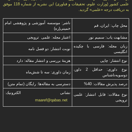
علمى كشور (وزارت علوم، تحقیقات و فناورى) این نشریه از شماره 118 موفق
به دریافت درجه «علمى» گردید.
ناشر: موسسه آموزشی و پژوهشی امام
محل چاپ: ایران، قم
خمینی(ره)
مشابهت ياب: سميم نور
اعتبار مجله: علمی ترویجی
زبان مجله: فارسی با چكیده
نوبت انتشار: دو فصل نامه
انگلیسی
نوع انتشار: چاپی
هزینۀ بررسی و انتشار مقاله: دارد
نوع داوری: حداقل 2 داور،
زمان داوری: سه تا شش‌ماه
دوسویه‌ناشناس
درصد پذیرش مقالات: 40%
دسترسی به مقاله‌ها: رایگان (تمام متن)
نشانی الكترونیك:
نوع مقالات: قابل انتشار: علمی
ترویجی
maaref@qabas.net