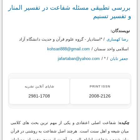
بررسی تطبیقی مسئله شفاعت در تفسیر المنار
و تفسیر تسنیم
نویسندگان:
رضا کهساری
/ *استادیار - گروه علوم قرآن و حدیث دانشگاه آزاد
اسلامی واحد سمنان /
kohsari888@gmail.com
جعفر تابان
/ * /
jafartaban@yahoo.com
PRINT ISSN
شاپای آنلاین نشریه
2981-1708
2008-2126
چکیده:
شفاعت اصلی اعتقادی و یکی از مهم ترین بحث های کلامی
میان شیعه و اهل سنت است. هرچند اصل شفاعت به روشنی در قرآن
بیان شده و شفاعت اولیای الهی در آخرت از سوی مفسران مسلمان