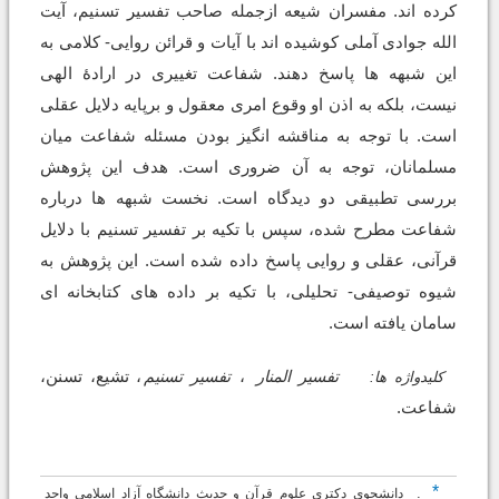
کرده اند. مفسران شیعه ازجمله صاحب تفسیر تسنیم، آیت
الله جوادی آملی کوشیده اند با آیات و قرائن روایی- کلامی به
این شبهه ها پاسخ دهند. شفاعت تغییری در ارادۀ الهی
نیست، بلکه به اذن او وقوع امری معقول و برپایه دلایل عقلی
است. با توجه به مناقشه انگیز بودن مسئله شفاعت میان
مسلمانان، توجه به آن ضروری است. هدف این پژوهش
بررسی تطبیقی دو دیدگاه است. نخست شبهه ها درباره
شفاعت مطرح شده، سپس با تکیه بر تفسیر تسنیم با دلایل
قرآنی، عقلی و روایی پاسخ داده شده است. این پژوهش به
شیوه توصیفی- تحلیلی، با تکیه بر داده های کتابخانه ای
سامان یافته است.
تفسیر المنار
،
تفسیر تسنیم
، تشیع، تسنن،
کلیدواژه ها:
شفاعت.
*
.
دانشجوی دکتری علوم قرآن و حدیث دانشگاه آزاد اسلامی واحد