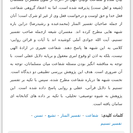
(شیعه و اهل سنت) پذیرفته شده است، اما به اعتقاد گروهی شفاعت
فعل خدا و حق اوست و درخواست فعل وی از غیر او شرک است؛ آنان
از جمله صاحبان تفسیر المنار (محمدعبده و رشیدرضا) دراین باره
شبهه هایی مطرح کرده اند. مفسران شیعه ازجمله صاحب تفسیر
تسنیم، آیت الله جوادی آملی کوشیده اند با آیات و قرائن روایی-
کلامی به این شبهه ها پاسخ دهند. شفاعت تغییری در ارادۀ الهی
نیست، بلکه به اذن او وقوع امری معقول و برپایه دلایل عقلی است. با
توجه به مناقشه انگیز بودن مسئله شفاعت میان مسلمانان، توجه به
آن ضروری است. هدف این پژوهش بررسی تطبیقی دو دیدگاه است.
نخست شبهه ها درباره شفاعت مطرح شده، سپس با تکیه بر تفسیر
تسنیم با دلایل قرآنی، عقلی و روایی پاسخ داده شده است. این
پژوهش به شیوه توصیفی- تحلیلی، با تکیه بر داده های کتابخانه ای
سامان یافته است.
کلمات کلیدی:
شفاعت
تفسیر المنار
تشیع
تسنن
تفسیر تسنیم